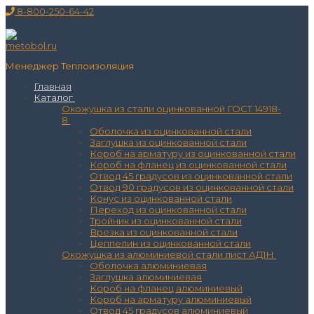
Перейти
Меню
Закрыть
8-800-250-64-42
к
содержимому
Менеджер Теплоизоляция
Главная
Каталог
Окожушка из стали оцинкованной ГОСТ 14918-
8
Оболочка из оцинкованной стали
Заглушка из оцинкованной стали
Короб на арматуру из оцинкованной стали
Короб на фланец из оцинкованной стали
Отвод 45 градусов из оцинкованной стали
Отвод 90 градусов из оцинкованной стали
Конус из оцинкованной стали
Переход из оцинкованной стали
Тройник из оцинкованной стали
Врезка из оцинкованной стали
Цеппелин из оцинкованной стали
Окожушка из алюминиевой стали лист АД1Н
Оболочка алюминиевая
Заглушка алюминиевая
Короб на фланец алюминиевый
Короб на арматуру алюминиевый
Отвод 45 градусов алюминиевый