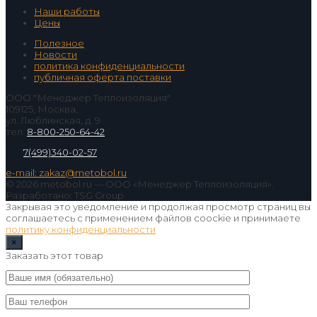
Наши работы
Цены
Полезное
Новости
политика конфиденциальности
публичная оферта поставки
ООО "Менеджер Теплоизоляция"
109125, Москва,
ул. Люблинская, д. 9
тел.
8-800-250-64-42
7(499)340-02-57
e-mail: zakaz@metobol.ru
© 2026 metobol.ru — ООО «Менеджер Теплоизоляция».
Разработано: TSG Group
Закрывая это уведомление и продолжая просмотр страниц вы
соглашаетесь с применением файлов coockie и принимаете
политику конфиденциальности
×
Заказать этот товар