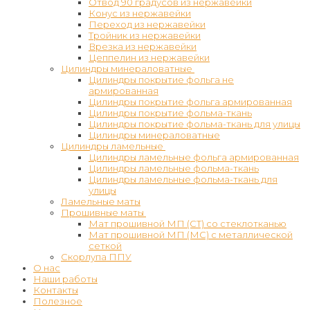
Отвод 90 градусов из нержавейки
Конус из нержавейки
Переход из нержавейки
Тройник из нержавейки
Врезка из нержавейки
Цеппелин из нержавейки
Цилиндры минераловатные
Цилиндры покрытие фольга не
армированная
Цилиндры покрытие фольга армированная
Цилиндры покрытие фольма-ткань
Цилиндры покрытие фольма-ткань для улицы
Цилиндры минераловатные
Цилиндры ламельные
Цилиндры ламельные фольга армированная
Цилиндры ламельные фольма-ткань
Цилиндры ламельные фольма-ткань для
улицы
Ламельные маты
Прошивные маты
Мат прошивной МП (СТ) со стеклотканью
Мат прошивной МП (МС) с металлической
сеткой
Скорлупа ППУ
О нас
Наши работы
Контакты
Полезное