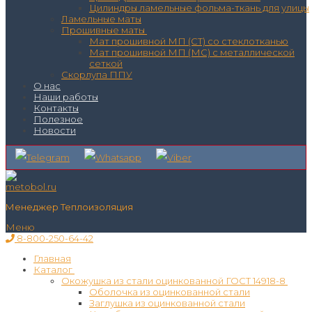
Цилиндры ламельные фольма-ткань для улицы
Ламельные маты
Прошивные маты
Мат прошивной МП (СТ) со стеклотканью
Мат прошивной МП (МС) с металлической
сеткой
Скорлупа ППУ
О нас
Наши работы
Контакты
Полезное
Новости
Менеджер Теплоизоляция
Меню
8-800-250-64-42
Главная
Каталог
Окожушка из стали оцинкованной ГОСТ 14918-8
Оболочка из оцинкованной стали
Заглушка из оцинкованной стали