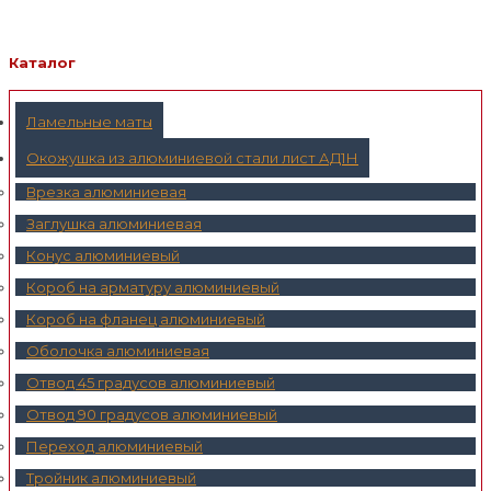
по
записям
Каталог
Ламельные маты
Окожушка из алюминиевой стали лист АД1Н
Врезка алюминиевая
Заглушка алюминиевая
Конус алюминиевый
Короб на арматуру алюминиевый
Короб на фланец алюминиевый
Оболочка алюминиевая
Отвод 45 градусов алюминиевый
Отвод 90 градусов алюминиевый
Переход алюминиевый
Тройник алюминиевый