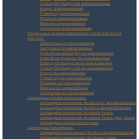
Отвод 90 градусов алюминиевый
Конус алюминиевый
Переход алюминиевый
Тройник алюминиевый
Врезка алюминиевая
Цеппелин алюминиевый
Окожушка из нержавеющей стали AISI 304 и
AISI 430
Оболочка из нержавейки
Заглушка из нержавейки
Короб на арматуру из нержавейки
Короб на фланец из нержавейки
Отвод 45 градусов из нержавейки
Отвод 90 градусов из нержавейки
Конус из нержавейки
Переход из нержавейки
Тройник из нержавейки
Врезка из нержавейки
Цеппелин из нержавейки
Цилиндры минераловатные
Цилиндры покрытие фольга не армированная
Цилиндры покрытие фольга армированная
Цилиндры покрытие фольма-ткань
Цилиндры покрытие фольма-ткань для улицы
Цилиндры минераловатные
Цилиндры ламельные
Цилиндры ламельные фольга армированная
Цилиндры ламельные фольма-ткань