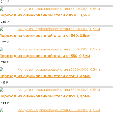
1 244
₽
Переход из оцинкованной стали d=530, 0,5мм
1 285
₽
Переход из оцинкованной стали d=540, 0,5мм
1 327
₽
Переход из оцинкованной стали d=550, 0,5мм
1 370
₽
Переход из оцинкованной стали d=560, 0,5мм
1 413
₽
Переход из оцинкованной стали d=570, 0,5мм
1 458
₽