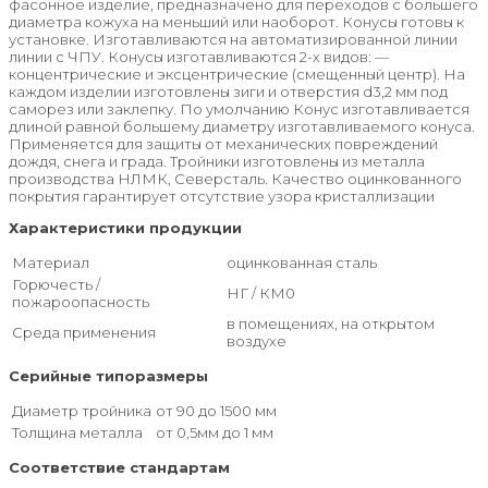
фасонное изделие, предназначено для переходов с большего
диаметра кожуха на меньший или наоборот. Конусы готовы к
установке. Изготавливаются на автоматизированной линии
линии с ЧПУ. Конусы изготавливаются 2-х видов: —
концентрические и эксцентрические (смещенный центр). На
каждом изделии изготовлены зиги и отверстия d3,2 мм под
саморез или заклепку. По умолчанию Конус изготавливается
длиной равной большему диаметру изготавливаемого конуса.
Применяется для защиты от механических повреждений
дождя, снега и града. Тройники изготовлены из металла
производства НЛМК, Северсталь. Качество оцинкованного
покрытия гарантирует отсутствие узора кристаллизации
Характеристики продукции
Материал
оцинкованная сталь
Горючесть /
НГ / КМ0
пожароопасность
в помещениях, на открытом
Среда применения
воздухе
Серийные типоразмеры
Диаметр тройника
от 90 до 1500 мм
Толщина металла
от 0,5мм до 1 мм
Соответствие стандартам