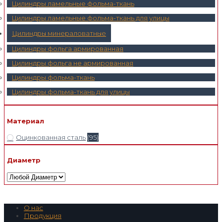
Цилиндры ламельные фольма-ткань
Цилиндры ламельные фольма-ткань для улицы
Цилиндры минераловатные
Цилиндры фольга армированная
Цилиндры фольга не армированная
Цилиндры фольма-ткань
Цилиндры фольма-ткань для улицы
Материал
Оцинкованная сталь
(95)
Диаметр
О нас
Продукция