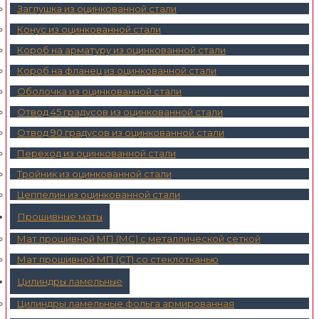
Заглушка из оцинкованной стали
Конус из оцинкованной стали
Короб на арматуру из оцинкованной стали
Короб на фланец из оцинкованной стали
Оболочка из оцинкованной стали
Отвод 45 градусов из оцинкованной стали
Отвод 90 градусов из оцинкованной стали
Переход из оцинкованной стали
Тройник из оцинкованной стали
Цеппелин из оцинкованной стали
Прошивные маты
Мат прошивной МП (МС) с металлической сеткой
Мат прошивной МП (СТ) со стеклотканью
Цилиндры ламельные
Цилиндры ламельные фольга армированная