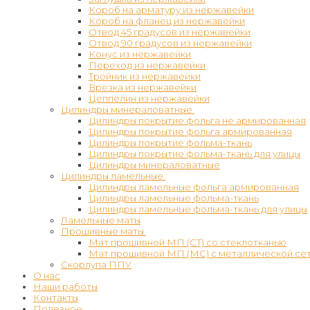
Короб на арматуру из нержавейки
Короб на фланец из нержавейки
Отвод 45 градусов из нержавейки
Отвод 90 градусов из нержавейки
Конус из нержавейки
Переход из нержавейки
Тройник из нержавейки
Врезка из нержавейки
Цеппелин из нержавейки
Цилиндры минераловатные
Цилиндры покрытие фольга не армированная
Цилиндры покрытие фольга армированная
Цилиндры покрытие фольма-ткань
Цилиндры покрытие фольма-ткань для улицы
Цилиндры минераловатные
Цилиндры ламельные
Цилиндры ламельные фольга армированная
Цилиндры ламельные фольма-ткань
Цилиндры ламельные фольма-ткань для улицы
Ламельные маты
Прошивные маты
Мат прошивной МП (СТ) со стеклотканью
Мат прошивной МП (МС) с металлической се
Скорлупа ППУ
О нас
Наши работы
Контакты
Полезное