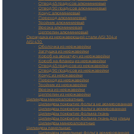
Отвод 45 градусов алюминиевый
Отвод 90 градусов алюминиевый
Конус алюминиевый
Переход алюминиевый
Тройник алюминиевый
Врезка алюминиевая
Цеппелин алюминиевый
Окожушка из нержавеющей стали AISI 304 и
AISI 430
Оболочка из нержавейки
Заглушка из нержавейки
Короб на арматуру из нержавейки
Короб на фланец из нержавейки
Отвод 45 градусов из нержавейки
Отвод 90 градусов из нержавейки
Конус из нержавейки
Переход из нержавейки
Тройник из нержавейки
Врезка из нержавейки
Цеппелин из нержавейки
Цилиндры минераловатные
Цилиндры покрытие фольга не армированная
Цилиндры покрытие фольга армированная
Цилиндры покрытие фольма-ткань
Цилиндры покрытие фольма-ткань для улицы
Цилиндры минераловатные
Цилиндры ламельные
Цилиндры ламельные фольга армированная