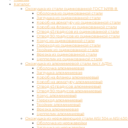
Каталог
Окожушка из стали оцинкованной ГОСТ 14918-8
Оболочка из оцинкованной стали
Заглушка из оцинкованной стали
Короб на арматуру из оцинкованной стали
Короб на фланец из оцинкованной стали
Отвод 45 градусов из оцинкованной стали
Отвод 90 градусов из оцинкованной стали
Конус из оцинкованной стали
Переход из оцинкованной стали
Тройник из оцинкованной стали
Врезка из оцинкованной стали
Цеппелин из оцинкованной стали
Окожушка из алюминиевой стали лист АД1Н
Оболочка алюминиевая
Заглушка алюминиевая
Короб на фланец алюминиевый
Короб на арматуру алюминиевый
Отвод 45 градусов алюминиевый
Отвод 90 градусов алюминиевый
Конус алюминиевый
Переход алюминиевый
Тройник алюминиевый
Врезка алюминиевая
Цеппелин алюминиевый
Окожушка из нержавеющей стали AISI 304 и AISI 430
Оболочка из нержавейки
Заглушка из нержавейки