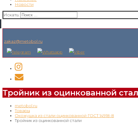
Новости
Искать:
zakaz@metobol.ru
Тройник из оцинкованной ста
metobol.ru
Товары
Окожушка из стали оцинкованной ГОСТ 14918-8
Тройник из оцинкованной стали