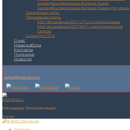
Цилиндры ламельные фольма-ткань
Цилиндры ламельные фольма-ткань для улицы
Ламельные маты
Прошивные маты
Мат прошивной МП (СТ) со стеклотканью
Мат прошивной МП (МС) с металлической
сеткой
Скорлупа ППУ
О нас
Наши работы
Контакты
Полезное
Новости
zakaz@metobol.ru
Менеджер Теплоизоляция
Меню
8-800-250-64-42
Главная