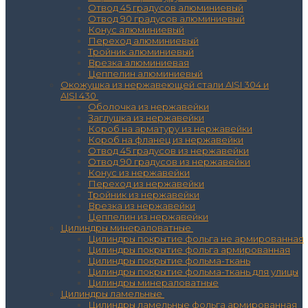
Отвод 45 градусов алюминиевый
Отвод 90 градусов алюминиевый
Конус алюминиевый
Переход алюминиевый
Тройник алюминиевый
Врезка алюминиевая
Цеппелин алюминиевый
Окожушка из нержавеющей стали AISI 304 и
AISI 430
Оболочка из нержавейки
Заглушка из нержавейки
Короб на арматуру из нержавейки
Короб на фланец из нержавейки
Отвод 45 градусов из нержавейки
Отвод 90 градусов из нержавейки
Конус из нержавейки
Переход из нержавейки
Тройник из нержавейки
Врезка из нержавейки
Цеппелин из нержавейки
Цилиндры минераловатные
Цилиндры покрытие фольга не армированная
Цилиндры покрытие фольга армированная
Цилиндры покрытие фольма-ткань
Цилиндры покрытие фольма-ткань для улицы
Цилиндры минераловатные
Цилиндры ламельные
Цилиндры ламельные фольга армированная