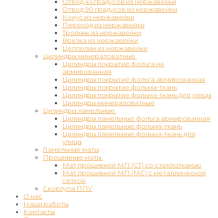
Отвод 45 градусов из нержавейки
Отвод 90 градусов из нержавейки
Конус из нержавейки
Переход из нержавейки
Тройник из нержавейки
Врезка из нержавейки
Цеппелин из нержавейки
Цилиндры минераловатные
Цилиндры покрытие фольга не
армированная
Цилиндры покрытие фольга армированная
Цилиндры покрытие фольма-ткань
Цилиндры покрытие фольма-ткань для улицы
Цилиндры минераловатные
Цилиндры ламельные
Цилиндры ламельные фольга армированная
Цилиндры ламельные фольма-ткань
Цилиндры ламельные фольма-ткань для
улицы
Ламельные маты
Прошивные маты
Мат прошивной МП (СТ) со стеклотканью
Мат прошивной МП (МС) с металлической
сеткой
Скорлупа ППУ
О нас
Наши работы
Контакты