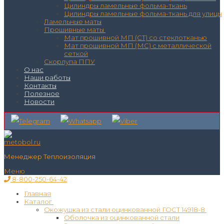
Цилиндры ламельные фольма-ткань
Цилиндры ламельные фольма-ткань для улицы
Ламельные маты
Прошивные маты
Мат прошивной МП (СТ) со стеклотканью
Мат прошивной МП (МС) с металлической
сеткой
Скорлупа ППУ
О нас
Наши работы
Контакты
Полезное
Новости
Менеджер Теплоизоляция
Меню
8-800-250-64-42
Главная
Каталог
Окожушка из стали оцинкованной ГОСТ 14918-8
Оболочка из оцинкованной стали