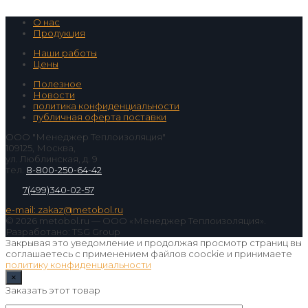
О нас
Продукция
Наши работы
Цены
Полезное
Новости
политика конфиденциальности
публичная оферта поставки
ООО "Менеджер Теплоизоляция"
109125, Москва,
ул. Люблинская, д. 9
тел.
8-800-250-64-42
7(499)340-02-57
e-mail: zakaz@metobol.ru
© 2026 metobol.ru — ООО «Менеджер Теплоизоляция».
Разработано: TSG Group
Закрывая это уведомление и продолжая просмотр страниц вы
соглашаетесь с применением файлов coockie и принимаете
политику конфиденциальности
×
Заказать этот товар