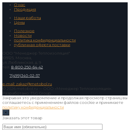
О нас
Продукция
Наши работы
Цены
Полезное
Новости
политика конфиденциальности
публичная оферта поставки
ООО "Менеджер Теплоизоляция"
109125, Москва,
ул. Люблинская, д. 9
тел.
8-800-250-64-42
7(499)340-02-57
e-mail: zakaz@metobol.ru
© 2026 metobol.ru — ООО «Менеджер Теплоизоляция».
Разработано: TSG Group
Закрывая это уведомление и продолжая просмотр страниц вы
соглашаетесь с применением файлов coockie и принимаете
политику конфиденциальности
×
Заказать этот товар