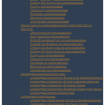
Отвод 90 градусов алюминиевый
Конус алюминиевый
Переход алюминиевый
Тройник алюминиевый
Врезка алюминиевая
Цеппелин алюминиевый
Окожушка из нержавеющей стали AISI 304 и
AISI 430
Оболочка из нержавейки
Заглушка из нержавейки
Короб на арматуру из нержавейки
Короб на фланец из нержавейки
Отвод 45 градусов из нержавейки
Отвод 90 градусов из нержавейки
Конус из нержавейки
Переход из нержавейки
Тройник из нержавейки
Врезка из нержавейки
Цеппелин из нержавейки
Цилиндры минераловатные
Цилиндры покрытие фольга не армированная
Цилиндры покрытие фольга армированная
Цилиндры покрытие фольма-ткань
Цилиндры покрытие фольма-ткань для улицы
Цилиндры минераловатные
Цилиндры ламельные
Цилиндры ламельные фольга армированная
Цилиндры ламельные фольма-ткань