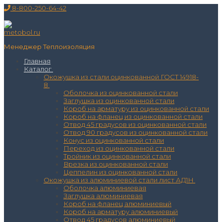
Перейти
Меню
Закрыть
8-800-250-64-42
к
содержимому
Менеджер Теплоизоляция
Главная
Каталог
Окожушка из стали оцинкованной ГОСТ 14918-
8
Оболочка из оцинкованной стали
Заглушка из оцинкованной стали
Короб на арматуру из оцинкованной стали
Короб на фланец из оцинкованной стали
Отвод 45 градусов из оцинкованной стали
Отвод 90 градусов из оцинкованной стали
Конус из оцинкованной стали
Переход из оцинкованной стали
Тройник из оцинкованной стали
Врезка из оцинкованной стали
Цеппелин из оцинкованной стали
Окожушка из алюминиевой стали лист АД1Н
Оболочка алюминиевая
Заглушка алюминиевая
Короб на фланец алюминиевый
Короб на арматуру алюминиевый
Отвод 45 градусов алюминиевый