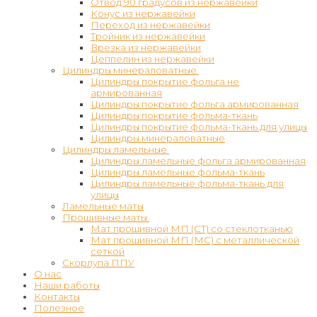
Отвод 90 градусов из нержавейки
Конус из нержавейки
Переход из нержавейки
Тройник из нержавейки
Врезка из нержавейки
Цеппелин из нержавейки
Цилиндры минераловатные
Цилиндры покрытие фольга не
армированная
Цилиндры покрытие фольга армированная
Цилиндры покрытие фольма-ткань
Цилиндры покрытие фольма-ткань для улицы
Цилиндры минераловатные
Цилиндры ламельные
Цилиндры ламельные фольга армированная
Цилиндры ламельные фольма-ткань
Цилиндры ламельные фольма-ткань для
улицы
Ламельные маты
Прошивные маты
Мат прошивной МП (СТ) со стеклотканью
Мат прошивной МП (МС) с металлической
сеткой
Скорлупа ППУ
О нас
Наши работы
Контакты
Полезное