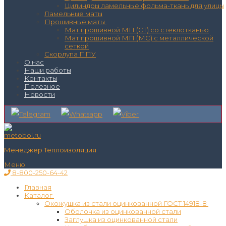
Цилиндры ламельные фольма-ткань для улицы
Ламельные маты
Прошивные маты
Мат прошивной МП (СТ) со стеклотканью
Мат прошивной МП (МС) с металлической
сеткой
Скорлупа ППУ
О нас
Наши работы
Контакты
Полезное
Новости
Менеджер Теплоизоляция
Меню
8-800-250-64-42
Главная
Каталог
Окожушка из стали оцинкованной ГОСТ 14918-8
Оболочка из оцинкованной стали
Заглушка из оцинкованной стали