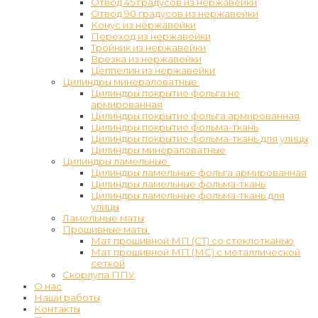
Отвод 45 градусов из нержавейки
Отвод 90 градусов из нержавейки
Конус из нержавейки
Переход из нержавейки
Тройник из нержавейки
Врезка из нержавейки
Цеппелин из нержавейки
Цилиндры минераловатные
Цилиндры покрытие фольга не
армированная
Цилиндры покрытие фольга армированная
Цилиндры покрытие фольма-ткань
Цилиндры покрытие фольма-ткань для улицы
Цилиндры минераловатные
Цилиндры ламельные
Цилиндры ламельные фольга армированная
Цилиндры ламельные фольма-ткань
Цилиндры ламельные фольма-ткань для
улицы
Ламельные маты
Прошивные маты
Мат прошивной МП (СТ) со стеклотканью
Мат прошивной МП (МС) с металлической
сеткой
Скорлупа ППУ
О нас
Наши работы
Контакты