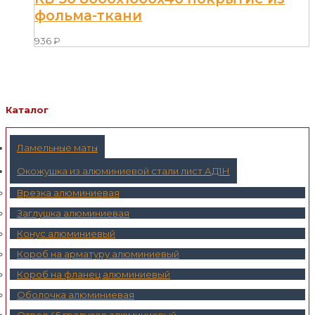
фольма-ткани
936
₽
Каталог
Ламельные маты
Окожушка из алюминиевой стали лист АД1Н
Врезка алюминиевая
Заглушка алюминиевая
Конус алюминиевый
Короб на арматуру алюминиевый
Короб на фланец алюминиевый
Оболочка алюминиевая
Отвод 45 градусов алюминиевый