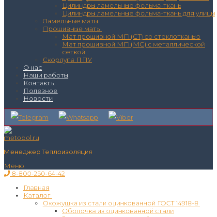
Цилиндры ламельные фольма-ткань
Цилиндры ламельные фольма-ткань для улицы
Ламельные маты
Прошивные маты
Мат прошивной МП (СТ) со стеклотканью
Мат прошивной МП (МС) с металлической
сеткой
Скорлупа ППУ
О нас
Наши работы
Контакты
Полезное
Новости
Менеджер Теплоизоляция
Меню
8-800-250-64-42
Главная
Каталог
Окожушка из стали оцинкованной ГОСТ 14918-8
Оболочка из оцинкованной стали