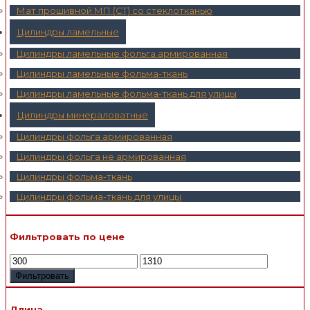
Мат прошивной МП (СТ) со стеклотканью
Цилиндры ламельные
Цилиндры ламельные фольга армированная
Цилиндры ламельные фольма-ткань
Цилиндры ламельные фольма-ткань для улицы
Цилиндры минераловатные
Цилиндры фольга армированная
Цилиндры фольга не армированная
Цилиндры фольма-ткань
Цилиндры фольма-ткань для улицы
Фильтровать по цене
Фильтровать
Длина