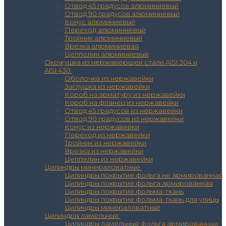
Отвод 45 градусов алюминиевый
Отвод 90 градусов алюминиевый
Конус алюминиевый
Переход алюминиевый
Тройник алюминиевый
Врезка алюминиевая
Цеппелин алюминиевый
Окожушка из нержавеющей стали AISI 304 и
AISI 430
Оболочка из нержавейки
Заглушка из нержавейки
Короб на арматуру из нержавейки
Короб на фланец из нержавейки
Отвод 45 градусов из нержавейки
Отвод 90 градусов из нержавейки
Конус из нержавейки
Переход из нержавейки
Тройник из нержавейки
Врезка из нержавейки
Цеппелин из нержавейки
Цилиндры минераловатные
Цилиндры покрытие фольга не армированная
Цилиндры покрытие фольга армированная
Цилиндры покрытие фольма-ткань
Цилиндры покрытие фольма-ткань для улицы
Цилиндры минераловатные
Цилиндры ламельные
Цилиндры ламельные фольга армированная