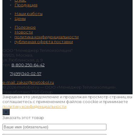
О нас
Продукция
Наши работы
Цены
Полезное
Новости
политика конфиденциальности
публичная оферта поставки
ООО "Менеджер Теплоизоляция"
109125, Москва,
ул. Люблинская, д. 9
тел.
8-800-250-64-42
7(499)340-02-57
e-mail: zakaz@metobol.ru
© 2026 metobol.ru — ООО «Менеджер Теплоизоляция».
Разработано: TSG Group
Закрывая это уведомление и продолжая просмотр страниц вы
соглашаетесь с применением файлов coockie и принимаете
политику конфиденциальности
×
Заказать этот товар