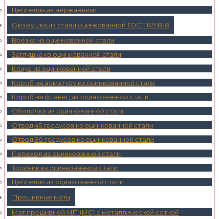
Цеппелин из нержавейки
Окожушка из стали оцинкованной ГОСТ 14918-8
Врезка из оцинкованной стали
Заглушка из оцинкованной стали
Конус из оцинкованной стали
Короб на арматуру из оцинкованной стали
Короб на фланец из оцинкованной стали
Оболочка из оцинкованной стали
Отвод 45 градусов из оцинкованной стали
Отвод 90 градусов из оцинкованной стали
Переход из оцинкованной стали
Тройник из оцинкованной стали
Цеппелин из оцинкованной стали
Прошивные маты
Мат прошивной МП (МС) с металлической сеткой