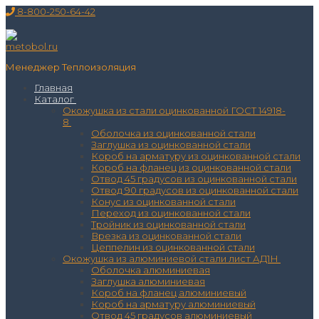
Перейти
Меню
Закрыть
8-800-250-64-42
к
содержимому
Менеджер Теплоизоляция
Главная
Каталог
Окожушка из стали оцинкованной ГОСТ 14918-
8
Оболочка из оцинкованной стали
Заглушка из оцинкованной стали
Короб на арматуру из оцинкованной стали
Короб на фланец из оцинкованной стали
Отвод 45 градусов из оцинкованной стали
Отвод 90 градусов из оцинкованной стали
Конус из оцинкованной стали
Переход из оцинкованной стали
Тройник из оцинкованной стали
Врезка из оцинкованной стали
Цеппелин из оцинкованной стали
Окожушка из алюминиевой стали лист АД1Н
Оболочка алюминиевая
Заглушка алюминиевая
Короб на фланец алюминиевый
Короб на арматуру алюминиевый
Отвод 45 градусов алюминиевый