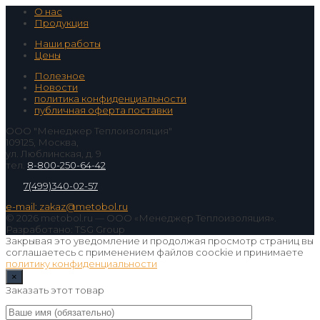
О нас
Продукция
Наши работы
Цены
Полезное
Новости
политика конфиденциальности
публичная оферта поставки
ООО "Менеджер Теплоизоляция"
109125, Москва,
ул. Люблинская, д. 9
тел.
8-800-250-64-42
7(499)340-02-57
e-mail: zakaz@metobol.ru
© 2026 metobol.ru — ООО «Менеджер Теплоизоляция».
Разработано: TSG Group
Закрывая это уведомление и продолжая просмотр страниц вы
соглашаетесь с применением файлов coockie и принимаете
политику конфиденциальности
×
Заказать этот товар