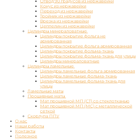
Отвод 90 градусов из нержавейки
Конус из нержавейки
Переход из нержавейки
Тройник из нержавейки
Врезка из нержавейки
Цеппелин из нержавейки
Цилиндры минераловатные
Цилиндры покрытие фольга не
армированная
Цилиндры покрытие фольга армированная
Цилиндры покрытие фольма-ткань
Цилиндры покрытие фольма-ткань для улицы
Цилиндры минераловатные
Цилиндры ламельные
Цилиндры ламельные фольга армированная
Цилиндры ламельные фольма-ткань
Цилиндры ламельные фольма-ткань для
улицы
Ламельные маты
Прошивные маты
Мат прошивной МП (СТ) со стеклотканью
Мат прошивной МП (МС) с металлической
сеткой
Скорлупа ППУ
О нас
Наши работы
Контакты
Полезное