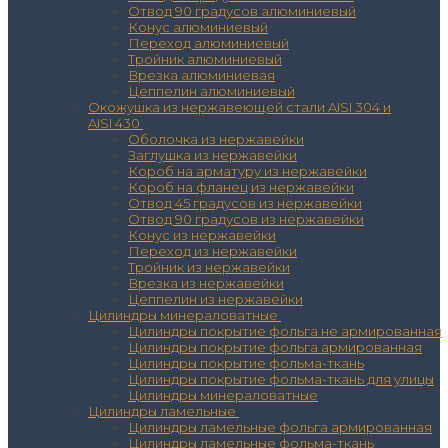
Отвод 90 градусов алюминиевый
Конус алюминиевый
Переход алюминиевый
Тройник алюминиевый
Врезка алюминиевая
Цеппелин алюминиевый
Окожушка из нержавеющей стали AISI 304 и
AISI 430
Оболочка из нержавейки
Заглушка из нержавейки
Короб на арматуру из нержавейки
Короб на фланец из нержавейки
Отвод 45 градусов из нержавейки
Отвод 90 градусов из нержавейки
Конус из нержавейки
Переход из нержавейки
Тройник из нержавейки
Врезка из нержавейки
Цеппелин из нержавейки
Цилиндры минераловатные
Цилиндры покрытие фольга не армированная
Цилиндры покрытие фольга армированная
Цилиндры покрытие фольма-ткань
Цилиндры покрытие фольма-ткань для улицы
Цилиндры минераловатные
Цилиндры ламельные
Цилиндры ламельные фольга армированная
Цилиндры ламельные фольма-ткань