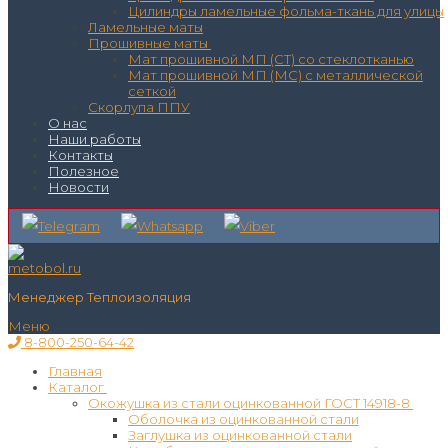
Цилиндры ламельные фольма-ткань для улицы
Ламельные маты
Прошивные маты
Мат прошивной МП (СТ) со стеклотканью
Мат прошивной МП (МС) с металлической
сеткой
Скорлупа ППУ
О нас
Наши работы
Контакты
Полезное
Новости
Менеджер Теплоизоляция
Меню
8-800-250-64-42
Главная
Каталог
Окожушка из стали оцинкованной ГОСТ 14918-8
Оболочка из оцинкованной стали
Заглушка из оцинкованной стали