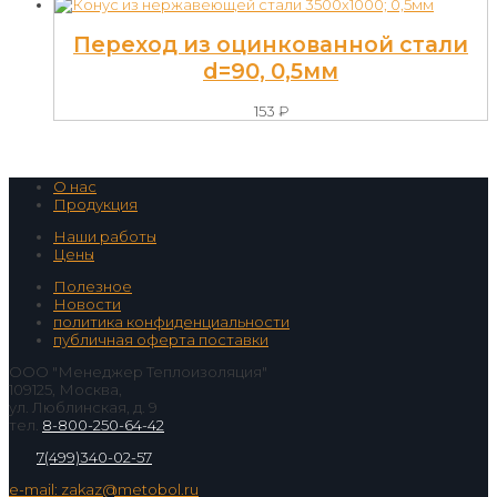
Переход из оцинкованной стали
d=90, 0,5мм
153
₽
О нас
Продукция
Наши работы
Цены
Полезное
Новости
политика конфиденциальности
публичная оферта поставки
ООО "Менеджер Теплоизоляция"
109125, Москва,
ул. Люблинская, д. 9
тел.
8-800-250-64-42
7(499)340-02-57
e-mail: zakaz@metobol.ru