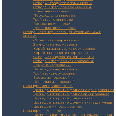
Отвод 45 градусов алюминиевый
Отвод 90 градусов алюминиевый
Конус алюминиевый
Переход алюминиевый
Тройник алюминиевый
Врезка алюминиевая
Цеппелин алюминиевый
Окожушка из нержавеющей стали AISI 304 и
AISI 430
Оболочка из нержавейки
Заглушка из нержавейки
Короб на арматуру из нержавейки
Короб на фланец из нержавейки
Отвод 45 градусов из нержавейки
Отвод 90 градусов из нержавейки
Конус из нержавейки
Переход из нержавейки
Тройник из нержавейки
Врезка из нержавейки
Цеппелин из нержавейки
Цилиндры минераловатные
Цилиндры покрытие фольга не армированная
Цилиндры покрытие фольга армированная
Цилиндры покрытие фольма-ткань
Цилиндры покрытие фольма-ткань для улицы
Цилиндры минераловатные
Цилиндры ламельные
Цилиндры ламельные фольга армированная