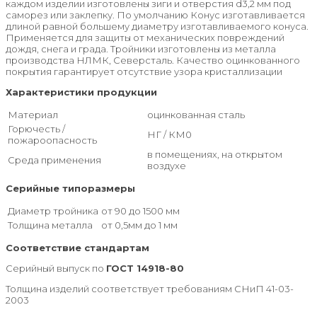
каждом изделии изготовлены зиги и отверстия d3,2 мм под
саморез или заклепку. По умолчанию Конус изготавливается
длиной равной большему диаметру изготавливаемого конуса.
Применяется для защиты от механических повреждений
дождя, снега и града. Тройники изготовлены из металла
производства НЛМК, Северсталь. Качество оцинкованного
покрытия гарантирует отсутствие узора кристаллизации
Характеристики продукции
Материал
оцинкованная сталь
Горючесть /
НГ / КМ0
пожароопасность
в помещениях, на открытом
Среда применения
воздухе
Серийные типоразмеры
Диаметр тройника
от 90 до 1500 мм
Толщина металла
от 0,5мм до 1 мм
Соответствие стандартам
Серийный выпуск по
ГОСТ 14918-80
Толщина изделий соответствует требованиям СНиП 41-03-
2003