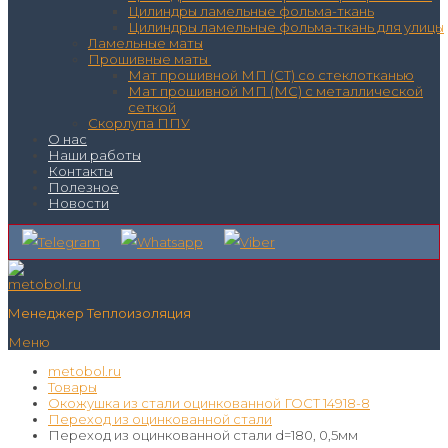
Цилиндры ламельные фольма-ткань
Цилиндры ламельные фольма-ткань для улицы
Ламельные маты
Прошивные маты
Мат прошивной МП (СТ) со стеклотканью
Мат прошивной МП (МС) с металлической
сеткой
Скорлупа ППУ
О нас
Наши работы
Контакты
Полезное
Новости
Менеджер Теплоизоляция
Меню
metobol.ru
Товары
Окожушка из стали оцинкованной ГОСТ 14918-8
Переход из оцинкованной стали
Переход из оцинкованной стали d=180, 0,5мм