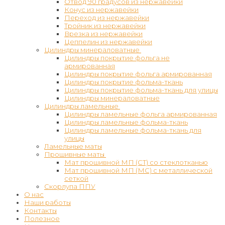
Отвод 90 градусов из нержавейки
Конус из нержавейки
Переход из нержавейки
Тройник из нержавейки
Врезка из нержавейки
Цеппелин из нержавейки
Цилиндры минераловатные
Цилиндры покрытие фольга не
армированная
Цилиндры покрытие фольга армированная
Цилиндры покрытие фольма-ткань
Цилиндры покрытие фольма-ткань для улицы
Цилиндры минераловатные
Цилиндры ламельные
Цилиндры ламельные фольга армированная
Цилиндры ламельные фольма-ткань
Цилиндры ламельные фольма-ткань для
улицы
Ламельные маты
Прошивные маты
Мат прошивной МП (СТ) со стеклотканью
Мат прошивной МП (МС) с металлической
сеткой
Скорлупа ППУ
О нас
Наши работы
Контакты
Полезное