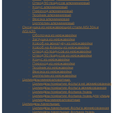
Отвод 90 градусов алюминиевый
Конус алюминиевый
Переход алюминиевый
Тройник алюминиевый
Врезка алюминиевая
Цеппелин алюминиевый
Окожушка из нержавеющей стали AISI 304 и
AISI 430
Оболочка из нержавейки
Заглушка из нержавейки
Короб на арматуру из нержавейки
Короб на фланец из нержавейки
Отвод 45 градусов из нержавейки
Отвод 90 градусов из нержавейки
Конус из нержавейки
Переход из нержавейки
Тройник из нержавейки
Врезка из нержавейки
Цеппелин из нержавейки
Цилиндры минераловатные
Цилиндры покрытие фольга не армированная
Цилиндры покрытие фольга армированная
Цилиндры покрытие фольма-ткань
Цилиндры покрытие фольма-ткань для улицы
Цилиндры минераловатные
Цилиндры ламельные
Цилиндры ламельные фольга армированная
Цилиндры ламельные фольма-ткань