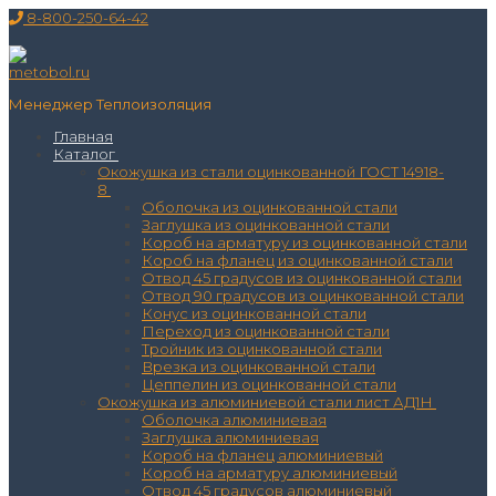
Перейти
Меню
Закрыть
8-800-250-64-42
к
содержимому
Менеджер Теплоизоляция
Главная
Каталог
Окожушка из стали оцинкованной ГОСТ 14918-
8
Оболочка из оцинкованной стали
Заглушка из оцинкованной стали
Короб на арматуру из оцинкованной стали
Короб на фланец из оцинкованной стали
Отвод 45 градусов из оцинкованной стали
Отвод 90 градусов из оцинкованной стали
Конус из оцинкованной стали
Переход из оцинкованной стали
Тройник из оцинкованной стали
Врезка из оцинкованной стали
Цеппелин из оцинкованной стали
Окожушка из алюминиевой стали лист АД1Н
Оболочка алюминиевая
Заглушка алюминиевая
Короб на фланец алюминиевый
Короб на арматуру алюминиевый
Отвод 45 градусов алюминиевый