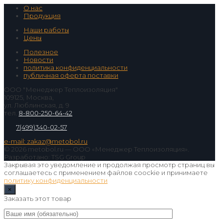
О нас
Продукция
Наши работы
Цены
Полезное
Новости
политика конфиденциальности
публичная оферта поставки
ООО "Менеджер Теплоизоляция"
109125, Москва,
ул. Люблинская, д. 9
тел.
8-800-250-64-42
7(499)340-02-57
e-mail: zakaz@metobol.ru
© 2026 metobol.ru — ООО «Менеджер Теплоизоляция».
Разработано: TSG Group
Закрывая это уведомление и продолжая просмотр страниц вы
соглашаетесь с применением файлов coockie и принимаете
политику конфиденциальности
×
Заказать этот товар