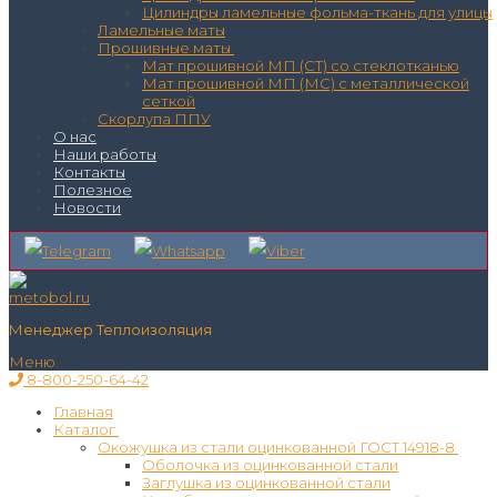
Цилиндры ламельные фольма-ткань для улицы
Ламельные маты
Прошивные маты
Мат прошивной МП (СТ) со стеклотканью
Мат прошивной МП (МС) с металлической
сеткой
Скорлупа ППУ
О нас
Наши работы
Контакты
Полезное
Новости
Менеджер Теплоизоляция
Меню
8-800-250-64-42
Главная
Каталог
Окожушка из стали оцинкованной ГОСТ 14918-8
Оболочка из оцинкованной стали
Заглушка из оцинкованной стали