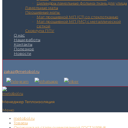
Цилиндры ламельные фольма-ткань для улицы
Ламельные маты
Прошивные маты
Мат прошивной МП (СТ) со стеклотканью
Мат прошивной МП (МС) с металлической
сеткой
Скорлупа ППУ
О нас
Наши работы
Контакты
Полезное
Новости
zakaz@metobol.ru
Менеджер Теплоизоляция
Меню
metobol.ru
Товары
Окожушка из стали оцинкованной ГОСТ 14918-8