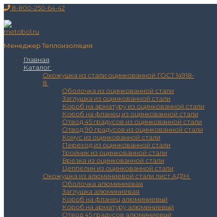
Перейти
Меню
Закрыть
8-800-250-64-42
к
содержимому
Менеджер Теплоизоляция
Главная
Каталог
Окожушка из стали оцинкованной ГОСТ 14918-
8
Оболочка из оцинкованной стали
Заглушка из оцинкованной стали
Короб на арматуру из оцинкованной стали
Короб на фланец из оцинкованной стали
Отвод 45 градусов из оцинкованной стали
Отвод 90 градусов из оцинкованной стали
Конус из оцинкованной стали
Переход из оцинкованной стали
Тройник из оцинкованной стали
Врезка из оцинкованной стали
Цеппелин из оцинкованной стали
Окожушка из алюминиевой стали лист АД1Н
Оболочка алюминиевая
Заглушка алюминиевая
Короб на фланец алюминиевый
Короб на арматуру алюминиевый
Отвод 45 градусов алюминиевый