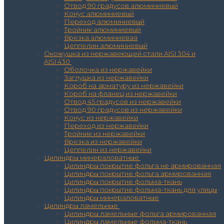
Отвод 90 градусов алюминиевый
Конус алюминиевый
Переход алюминиевый
Тройник алюминиевый
Врезка алюминиевая
Цеппелин алюминиевый
Окожушка из нержавеющей стали AISI 304 и
AISI 430
Оболочка из нержавейки
Заглушка из нержавейки
Короб на арматуру из нержавейки
Короб на фланец из нержавейки
Отвод 45 градусов из нержавейки
Отвод 90 градусов из нержавейки
Конус из нержавейки
Переход из нержавейки
Тройник из нержавейки
Врезка из нержавейки
Цеппелин из нержавейки
Цилиндры минераловатные
Цилиндры покрытие фольга не армированная
Цилиндры покрытие фольга армированная
Цилиндры покрытие фольма-ткань
Цилиндры покрытие фольма-ткань для улицы
Цилиндры минераловатные
Цилиндры ламельные
Цилиндры ламельные фольга армированная
Цилиндры ламельные фольма-ткань