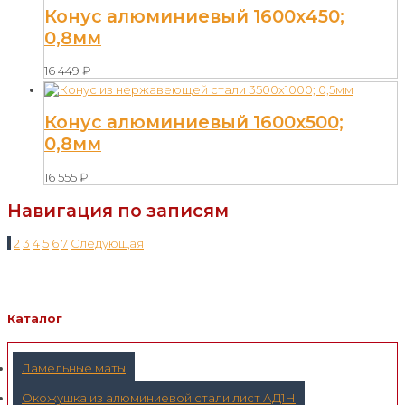
Конус алюминиевый 1600х450;
0,8мм
16 449
₽
Конус алюминиевый 1600х500;
0,8мм
16 555
₽
Навигация по записям
1
2
3
4
5
6
7
Следующая
Каталог
Ламельные маты
Окожушка из алюминиевой стали лист АД1Н