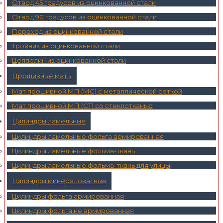
Отвод 45 градусов из оцинкованной стали
Отвод 90 градусов из оцинкованной стали
Переход из оцинкованной стали
Тройник из оцинкованной стали
Цеппелин из оцинкованной стали
Прошивные маты
Мат прошивной МП (МС) с металлической сеткой
Мат прошивной МП (СТ) со стеклотканью
Цилиндры ламельные
Цилиндры ламельные фольга армированная
Цилиндры ламельные фольма-ткань
Цилиндры ламельные фольма-ткань для улицы
Цилиндры минераловатные
Цилиндры фольга армированная
Цилиндры фольга не армированная