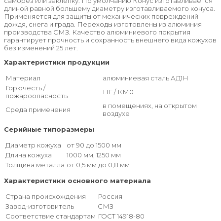
саморез или заклепку. По умолчанию Конус изготавливается
длиной равной большему диаметру изготавливаемого конуса.
Применяется для защиты от механических повреждений
дождя, снега и града. Переходы изготовлены из алюминия
производства СМЗ. Качество алюминиевого покрытия
гарантирует прочность и сохранность внешнего вида кожухов
без изменений 25 лет.
Характеристики продукции
Материал
алюминиевая сталь АД1Н
Горючесть /
НГ / КМ0
пожароопасность
в помещениях, на открытом
Среда применения
воздухе
Серийные типоразмеры
Диаметр кожуха
от 90 до 1500 мм
Длина кожуха
1000 мм, 1250 мм
Толщина металла
от 0,5 мм до 0,8 мм
Характеристики основного материала
Страна происхождения
Россия
Завод-изготовитель
СМЗ
Соответствие стандартам
ГОСТ 14918-80