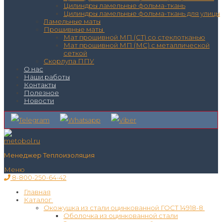
Цилиндры ламельные фольма-ткань
Цилиндры ламельные фольма-ткань для улицы
Ламельные маты
Прошивные маты
Мат прошивной МП (СТ) со стеклотканью
Мат прошивной МП (МС) с металлической
сеткой
Скорлупа ППУ
О нас
Наши работы
Контакты
Полезное
Новости
Менеджер Теплоизоляция
Меню
8-800-250-64-42
Главная
Каталог
Окожушка из стали оцинкованной ГОСТ 14918-8
Оболочка из оцинкованной стали