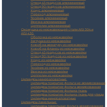
Отвод 45 градусов алюминиевый
Отвод 90 градусов алюминиевый
Конус алюминиевый
Переход алюминиевый
Тройник алюминиевый
Врезка алюминиевая
Цеппелин алюминиевый
Окожушка из нержавеющей стали AISI 304 и
AISI 430
Оболочка из нержавейки
Заглушка из нержавейки
Короб на арматуру из нержавейки
Короб на фланец из нержавейки
Отвод 45 градусов из нержавейки
Отвод 90 градусов из нержавейки
Конус из нержавейки
Переход из нержавейки
Тройник из нержавейки
Врезка из нержавейки
Цеппелин из нержавейки
Цилиндры минераловатные
Цилиндры покрытие фольга не армированная
Цилиндры покрытие фольга армированная
Цилиндры покрытие фольма-ткань
Цилиндры покрытие фольма-ткань для улицы
Цилиндры минераловатные
Цилиндры ламельные
Цилиндры ламельные фольга армированная