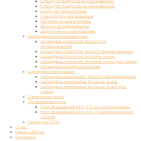
Отвод 45 градусов из нержавейки
Отвод 90 градусов из нержавейки
Конус из нержавейки
Переход из нержавейки
Тройник из нержавейки
Врезка из нержавейки
Цеппелин из нержавейки
Цилиндры минераловатные
Цилиндры покрытие фольга не
армированная
Цилиндры покрытие фольга армированная
Цилиндры покрытие фольма-ткань
Цилиндры покрытие фольма-ткань для улицы
Цилиндры минераловатные
Цилиндры ламельные
Цилиндры ламельные фольга армированная
Цилиндры ламельные фольма-ткань
Цилиндры ламельные фольма-ткань для
улицы
Ламельные маты
Прошивные маты
Мат прошивной МП (СТ) со стеклотканью
Мат прошивной МП (МС) с металлической
сеткой
Скорлупа ППУ
О нас
Наши работы
Контакты