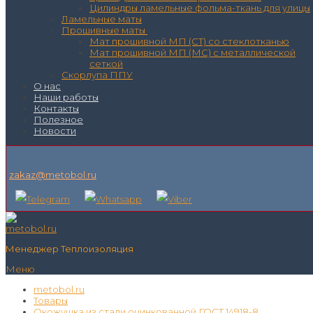
Цилиндры ламельные фольма-ткань для улицы
Ламельные маты
Прошивные маты
Мат прошивной МП (СТ) со стеклотканью
Мат прошивной МП (МС) с металлической
сеткой
Скорлупа ППУ
О нас
Наши работы
Контакты
Полезное
Новости
zakaz@metobol.ru
Менеджер Теплоизоляция
Меню
metobol.ru
Товары
Окожушка из стали оцинкованной ГОСТ 14918-8