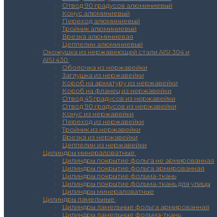
Отвод 90 градусов алюминиевый
Конус алюминиевый
Переход алюминиевый
Тройник алюминиевый
Врезка алюминиевая
Цеппелин алюминиевый
Окожушка из нержавеющей стали AISI 304 и
AISI 430
Оболочка из нержавейки
Заглушка из нержавейки
Короб на арматуру из нержавейки
Короб на фланец из нержавейки
Отвод 45 градусов из нержавейки
Отвод 90 градусов из нержавейки
Конус из нержавейки
Переход из нержавейки
Тройник из нержавейки
Врезка из нержавейки
Цеппелин из нержавейки
Цилиндры минераловатные
Цилиндры покрытие фольга не армированная
Цилиндры покрытие фольга армированная
Цилиндры покрытие фольма-ткань
Цилиндры покрытие фольма-ткань для улицы
Цилиндры минераловатные
Цилиндры ламельные
Цилиндры ламельные фольга армированная
Цилиндры ламельные фольма-ткань