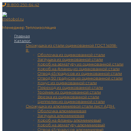
Перейти
Меню
Закрыть
8-800-250-64-42
к
содержимому
Менеджер Теплоизоляция
Главная
Каталог
Окожушка из стали оцинкованной ГОСТ 14918-
8
Оболочка из оцинкованной стали
Заглушка из оцинкованной стали
Короб на арматуру из оцинкованной стали
Короб на фланец из оцинкованной стали
Отвод 45 градусов из оцинкованной стали
Отвод 90 градусов из оцинкованной стали
Конус из оцинкованной стали
Переход из оцинкованной стали
Тройник из оцинкованной стали
Врезка из оцинкованной стали
Цеппелин из оцинкованной стали
Окожушка из алюминиевой стали лист АД1Н
Оболочка алюминиевая
Заглушка алюминиевая
Короб на фланец алюминиевый
Короб на арматуру алюминиевый
Отвод 45 градусов алюминиевый