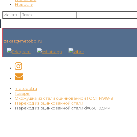
Новости
Искать:
zakaz@metobol.ru
metobol.ru
Товары
Окожушка из стали оцинкованной ГОСТ 14918-8
Переход из оцинкованной стали
Переход из оцинкованной стали d=630, 0,5мм