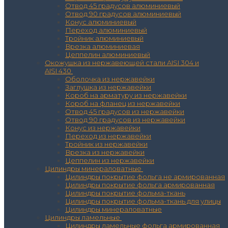
Отвод 45 градусов алюминиевый
Отвод 90 градусов алюминиевый
Конус алюминиевый
Переход алюминиевый
Тройник алюминиевый
Врезка алюминиевая
Цеппелин алюминиевый
Окожушка из нержавеющей стали AISI 304 и
AISI 430
Оболочка из нержавейки
Заглушка из нержавейки
Короб на арматуру из нержавейки
Короб на фланец из нержавейки
Отвод 45 градусов из нержавейки
Отвод 90 градусов из нержавейки
Конус из нержавейки
Переход из нержавейки
Тройник из нержавейки
Врезка из нержавейки
Цеппелин из нержавейки
Цилиндры минераловатные
Цилиндры покрытие фольга не армированная
Цилиндры покрытие фольга армированная
Цилиндры покрытие фольма-ткань
Цилиндры покрытие фольма-ткань для улицы
Цилиндры минераловатные
Цилиндры ламельные
Цилиндры ламельные фольга армированная