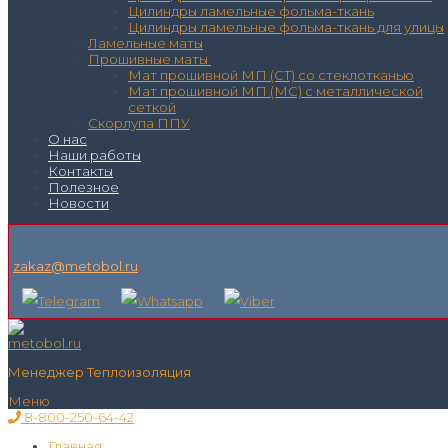
Цилиндры ламельные фольма-ткань
Цилиндры ламельные фольма-ткань для улицы
Ламельные маты
Прошивные маты
Мат прошивной МП (СТ) со стеклотканью
Мат прошивной МП (МС) с металлической
сеткой
Скорлупа ППУ
О нас
Наши работы
Контакты
Полезное
Новости
zakaz@metobol.ru
Менеджер Теплоизоляция
Меню
8-800-250-64-42
Главная