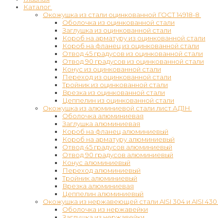
Каталог
Окожушка из стали оцинкованной ГОСТ 14918-8
Оболочка из оцинкованной стали
Заглушка из оцинкованной стали
Короб на арматуру из оцинкованной стали
Короб на фланец из оцинкованной стали
Отвод 45 градусов из оцинкованной стали
Отвод 90 градусов из оцинкованной стали
Конус из оцинкованной стали
Переход из оцинкованной стали
Тройник из оцинкованной стали
Врезка из оцинкованной стали
Цеппелин из оцинкованной стали
Окожушка из алюминиевой стали лист АД1Н
Оболочка алюминиевая
Заглушка алюминиевая
Короб на фланец алюминиевый
Короб на арматуру алюминиевый
Отвод 45 градусов алюминиевый
Отвод 90 градусов алюминиевый
Конус алюминиевый
Переход алюминиевый
Тройник алюминиевый
Врезка алюминиевая
Цеппелин алюминиевый
Окожушка из нержавеющей стали AISI 304 и AISI 430
Оболочка из нержавейки
Заглушка из нержавейки