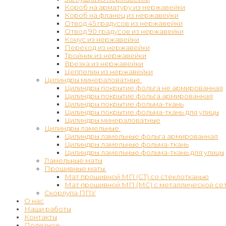
Короб на арматуру из нержавейки
Короб на фланец из нержавейки
Отвод 45 градусов из нержавейки
Отвод 90 градусов из нержавейки
Конус из нержавейки
Переход из нержавейки
Тройник из нержавейки
Врезка из нержавейки
Цеппелин из нержавейки
Цилиндры минераловатные
Цилиндры покрытие фольга не армированная
Цилиндры покрытие фольга армированная
Цилиндры покрытие фольма-ткань
Цилиндры покрытие фольма-ткань для улицы
Цилиндры минераловатные
Цилиндры ламельные
Цилиндры ламельные фольга армированная
Цилиндры ламельные фольма-ткань
Цилиндры ламельные фольма-ткань для улицы
Ламельные маты
Прошивные маты
Мат прошивной МП (СТ) со стеклотканью
Мат прошивной МП (МС) с металлической се
Скорлупа ППУ
О нас
Наши работы
Контакты
Полезное