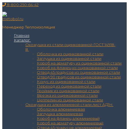
Перейти
Меню
Закрыть
8-800-250-64-42
к
содержимому
Менеджер Теплоизоляция
Главная
Каталог
Окожушка из стали оцинкованной ГОСТ 14918-
8
Оболочка из оцинкованной стали
Заглушка из оцинкованной стали
Короб на арматуру из оцинкованной стали
Короб на фланец из оцинкованной стали
Отвод 45 градусов из оцинкованной стали
Отвод 90 градусов из оцинкованной стали
Конус из оцинкованной стали
Переход из оцинкованной стали
Тройник из оцинкованной стали
Врезка из оцинкованной стали
Цеппелин из оцинкованной стали
Окожушка из алюминиевой стали лист АД1Н
Оболочка алюминиевая
Заглушка алюминиевая
Короб на фланец алюминиевый
Короб на арматуру алюминиевый
Отвод 45 градусов алюминиевый