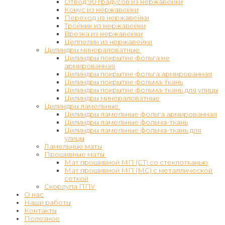
Отвод 90 градусов из нержавейки
Конус из нержавейки
Переход из нержавейки
Тройник из нержавейки
Врезка из нержавейки
Цеппелин из нержавейки
Цилиндры минераловатные
Цилиндры покрытие фольга не
армированная
Цилиндры покрытие фольга армированная
Цилиндры покрытие фольма-ткань
Цилиндры покрытие фольма-ткань для улицы
Цилиндры минераловатные
Цилиндры ламельные
Цилиндры ламельные фольга армированная
Цилиндры ламельные фольма-ткань
Цилиндры ламельные фольма-ткань для
улицы
Ламельные маты
Прошивные маты
Мат прошивной МП (СТ) со стеклотканью
Мат прошивной МП (МС) с металлической
сеткой
Скорлупа ППУ
О нас
Наши работы
Контакты
Полезное