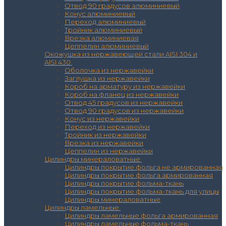
Отвод 90 градусов алюминиевый
Конус алюминиевый
Переход алюминиевый
Тройник алюминиевый
Врезка алюминиевая
Цеппелин алюминиевый
Окожушка из нержавеющей стали AISI 304 и
AISI 430
Оболочка из нержавейки
Заглушка из нержавейки
Короб на арматуру из нержавейки
Короб на фланец из нержавейки
Отвод 45 градусов из нержавейки
Отвод 90 градусов из нержавейки
Конус из нержавейки
Переход из нержавейки
Тройник из нержавейки
Врезка из нержавейки
Цеппелин из нержавейки
Цилиндры минераловатные
Цилиндры покрытие фольга не армированная
Цилиндры покрытие фольга армированная
Цилиндры покрытие фольма-ткань
Цилиндры покрытие фольма-ткань для улицы
Цилиндры минераловатные
Цилиндры ламельные
Цилиндры ламельные фольга армированная
Цилиндры ламельные фольма-ткань