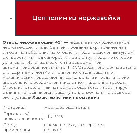
Цеппелин из нержавейки
Отвод нержавеющий 45º —
изделие из холоднокатаной
нержавеющей стали. Сегментированная, криволинейная
зигованная оболочка, изготовлена под определенным углом,
с отверстиями под саморез или заклепку. Изделие готово к
установке. Изготавливаются на современной
автоматизированной линии с ЧПУ. Отводы изготавливаются с
стандартным углом 45º . Применяется для защиты от
механических повреждений, дождя, снега и града, а также
агрессивного воздействия кислотной и щелочной среды.
Отвод, изготовленный из нержавеющей стали гарантирует
отличный внешний вид и защиту теплоизоляции на весь срок
эксплуатации.
Характеристики продукции
Материал
Нержавеющая сталь
Горючесть /
НГ / КМ0
пожароопасность
Среда
в помещениях, на открытом
применения
воздухе