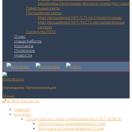
Цилиндры ламельные фольма-ткань для улицы
Ламельные маты
Прошивные маты
Мат прошивной МП (СТ) со стеклотканью
Мат прошивной МП (МС) с металлической
сеткой
Скорлупа ППУ
О нас
Наши работы
Контакты
Полезное
Новости
Менеджер Теплоизоляция
Меню
8-800-250-64-42
Главная
Каталог
Окожушка из стали оцинкованной ГОСТ 14918-8
Оболочка из оцинкованной стали
Заглушка из оцинкованной стали