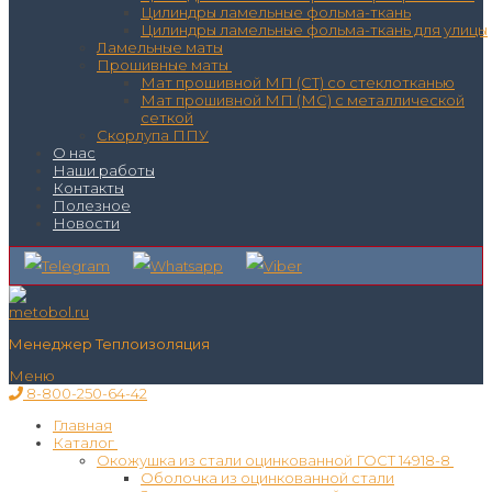
Цилиндры ламельные фольма-ткань
Цилиндры ламельные фольма-ткань для улицы
Ламельные маты
Прошивные маты
Мат прошивной МП (СТ) со стеклотканью
Мат прошивной МП (МС) с металлической
сеткой
Скорлупа ППУ
О нас
Наши работы
Контакты
Полезное
Новости
Менеджер Теплоизоляция
Меню
8-800-250-64-42
Главная
Каталог
Окожушка из стали оцинкованной ГОСТ 14918-8
Оболочка из оцинкованной стали