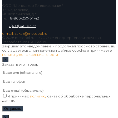
ООО "Менеджер Теплоизоляция"
109125, Москва,
ул. Люблинская, д. 9
тел.
8-800-250-64-42
7(499)340-02-57
e-mail: zakaz@metobol.ru
© 2026 metobol.ru — ООО «Менеджер Теплоизоляция».
Разработано: TSG Group
Закрывая это уведомление и продолжая просмотр страниц вы
соглашаетесь с применением файлов coockie и принимаете
политику конфиденциальности
×
Заказать этот товар
Я принимаю
политику
сайта об обработке персональных
данных.
Х