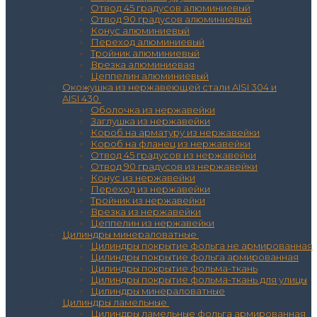
Отвод 45 градусов алюминиевый
Отвод 90 градусов алюминиевый
Конус алюминиевый
Переход алюминиевый
Тройник алюминиевый
Врезка алюминиевая
Цеппелин алюминиевый
Окожушка из нержавеющей стали AISI 304 и
AISI 430
Оболочка из нержавейки
Заглушка из нержавейки
Короб на арматуру из нержавейки
Короб на фланец из нержавейки
Отвод 45 градусов из нержавейки
Отвод 90 градусов из нержавейки
Конус из нержавейки
Переход из нержавейки
Тройник из нержавейки
Врезка из нержавейки
Цеппелин из нержавейки
Цилиндры минераловатные
Цилиндры покрытие фольга не армированная
Цилиндры покрытие фольга армированная
Цилиндры покрытие фольма-ткань
Цилиндры покрытие фольма-ткань для улицы
Цилиндры минераловатные
Цилиндры ламельные
Цилиндры ламельные фольга армированная