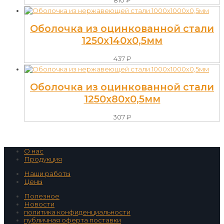
Оболочка из оцинкованной стали
1250х140х0,5мм
437
₽
Оболочка из оцинкованной стали
1250х80х0,5мм
307
₽
О нас
Продукция
Наши работы
Цены
Полезное
Новости
политика конфиденциальности
публичная оферта поставки