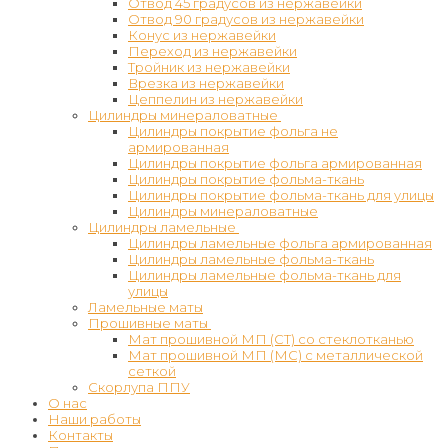
Отвод 45 градусов из нержавейки
Отвод 90 градусов из нержавейки
Конус из нержавейки
Переход из нержавейки
Тройник из нержавейки
Врезка из нержавейки
Цеппелин из нержавейки
Цилиндры минераловатные
Цилиндры покрытие фольга не
армированная
Цилиндры покрытие фольга армированная
Цилиндры покрытие фольма-ткань
Цилиндры покрытие фольма-ткань для улицы
Цилиндры минераловатные
Цилиндры ламельные
Цилиндры ламельные фольга армированная
Цилиндры ламельные фольма-ткань
Цилиндры ламельные фольма-ткань для
улицы
Ламельные маты
Прошивные маты
Мат прошивной МП (СТ) со стеклотканью
Мат прошивной МП (МС) с металлической
сеткой
Скорлупа ППУ
О нас
Наши работы
Контакты