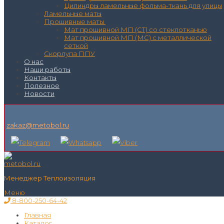
Цилиндры ламельные фольма-ткань для улицы
Ламельные маты
Прошивные маты
Мат прошивной МП (СТ) со стеклотканью
Мат прошивной МП (МС) с металлической
сеткой
Скорлупа ППУ
О нас
Наши работы
Контакты
Полезное
Новости
zakaz@metobol.ru
Менеджер Теплоизоляция
Меню
8-800-250-64-42
Главная
Каталог