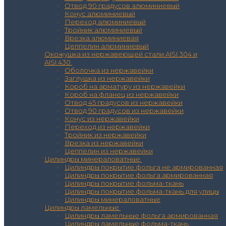
Отвод 90 градусов алюминиевый
Конус алюминиевый
Переход алюминиевый
Тройник алюминиевый
Врезка алюминиевая
Цеппелин алюминиевый
Окожушка из нержавеющей стали AISI 304 и
AISI 430
Оболочка из нержавейки
Заглушка из нержавейки
Короб на арматуру из нержавейки
Короб на фланец из нержавейки
Отвод 45 градусов из нержавейки
Отвод 90 градусов из нержавейки
Конус из нержавейки
Переход из нержавейки
Тройник из нержавейки
Врезка из нержавейки
Цеппелин из нержавейки
Цилиндры минераловатные
Цилиндры покрытие фольга не армированная
Цилиндры покрытие фольга армированная
Цилиндры покрытие фольма-ткань
Цилиндры покрытие фольма-ткань для улицы
Цилиндры минераловатные
Цилиндры ламельные
Цилиндры ламельные фольга армированная
Цилиндры ламельные фольма-ткань