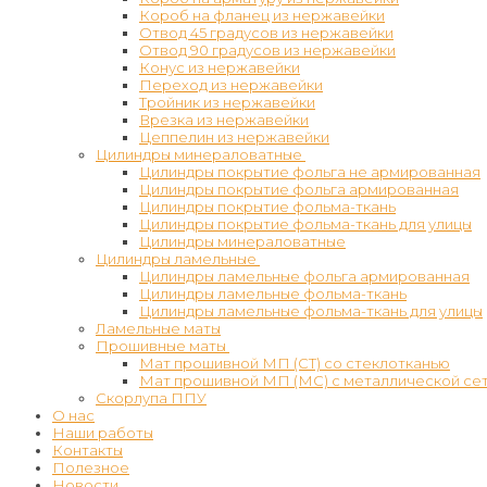
Короб на фланец из нержавейки
Отвод 45 градусов из нержавейки
Отвод 90 градусов из нержавейки
Конус из нержавейки
Переход из нержавейки
Тройник из нержавейки
Врезка из нержавейки
Цеппелин из нержавейки
Цилиндры минераловатные
Цилиндры покрытие фольга не армированная
Цилиндры покрытие фольга армированная
Цилиндры покрытие фольма-ткань
Цилиндры покрытие фольма-ткань для улицы
Цилиндры минераловатные
Цилиндры ламельные
Цилиндры ламельные фольга армированная
Цилиндры ламельные фольма-ткань
Цилиндры ламельные фольма-ткань для улицы
Ламельные маты
Прошивные маты
Мат прошивной МП (СТ) со стеклотканью
Мат прошивной МП (МС) с металлической се
Скорлупа ППУ
О нас
Наши работы
Контакты
Полезное
Новости