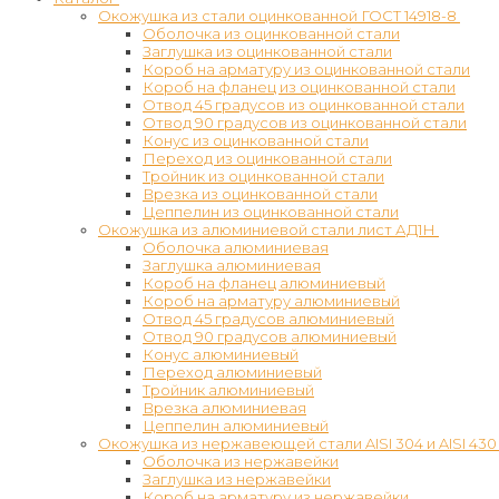
Окожушка из стали оцинкованной ГОСТ 14918-8
Оболочка из оцинкованной стали
Заглушка из оцинкованной стали
Короб на арматуру из оцинкованной стали
Короб на фланец из оцинкованной стали
Отвод 45 градусов из оцинкованной стали
Отвод 90 градусов из оцинкованной стали
Конус из оцинкованной стали
Переход из оцинкованной стали
Тройник из оцинкованной стали
Врезка из оцинкованной стали
Цеппелин из оцинкованной стали
Окожушка из алюминиевой стали лист АД1Н
Оболочка алюминиевая
Заглушка алюминиевая
Короб на фланец алюминиевый
Короб на арматуру алюминиевый
Отвод 45 градусов алюминиевый
Отвод 90 градусов алюминиевый
Конус алюминиевый
Переход алюминиевый
Тройник алюминиевый
Врезка алюминиевая
Цеппелин алюминиевый
Окожушка из нержавеющей стали AISI 304 и AISI 430
Оболочка из нержавейки
Заглушка из нержавейки
Короб на арматуру из нержавейки