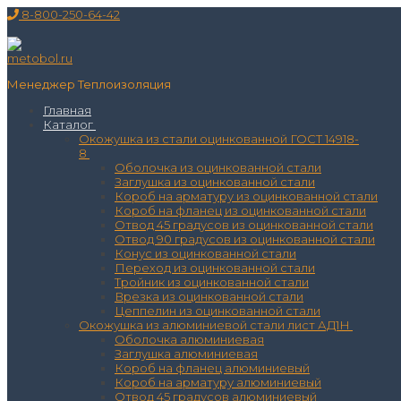
Перейти
Меню
Закрыть
8-800-250-64-42
к
содержимому
Менеджер Теплоизоляция
Главная
Каталог
Окожушка из стали оцинкованной ГОСТ 14918-
8
Оболочка из оцинкованной стали
Заглушка из оцинкованной стали
Короб на арматуру из оцинкованной стали
Короб на фланец из оцинкованной стали
Отвод 45 градусов из оцинкованной стали
Отвод 90 градусов из оцинкованной стали
Конус из оцинкованной стали
Переход из оцинкованной стали
Тройник из оцинкованной стали
Врезка из оцинкованной стали
Цеппелин из оцинкованной стали
Окожушка из алюминиевой стали лист АД1Н
Оболочка алюминиевая
Заглушка алюминиевая
Короб на фланец алюминиевый
Короб на арматуру алюминиевый
Отвод 45 градусов алюминиевый