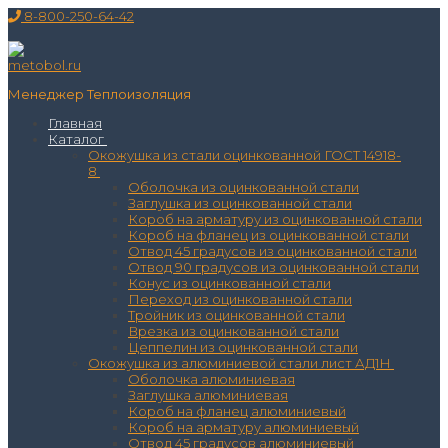
Перейти
Меню
Закрыть
8-800-250-64-42
к
содержимому
Менеджер Теплоизоляция
Главная
Каталог
Окожушка из стали оцинкованной ГОСТ 14918-
8
Оболочка из оцинкованной стали
Заглушка из оцинкованной стали
Короб на арматуру из оцинкованной стали
Короб на фланец из оцинкованной стали
Отвод 45 градусов из оцинкованной стали
Отвод 90 градусов из оцинкованной стали
Конус из оцинкованной стали
Переход из оцинкованной стали
Тройник из оцинкованной стали
Врезка из оцинкованной стали
Цеппелин из оцинкованной стали
Окожушка из алюминиевой стали лист АД1Н
Оболочка алюминиевая
Заглушка алюминиевая
Короб на фланец алюминиевый
Короб на арматуру алюминиевый
Отвод 45 градусов алюминиевый