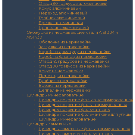
Отвод 90 градусов алюминиевый
Конус алюминиевый
Переход алюминиевый
Тройник алюминиевый
Врезка алюминиевая
Цеппелин алюминиевый
Окожушка из нержавеющей стали AISI 304 и
AISI 430
Оболочка из нержавейки
Заглушка из нержавейки
Короб на арматуру из нержавейки
Короб на фланец из нержавейки
Отвод 45 градусов из нержавейки
Отвод 90 градусов из нержавейки
Конус из нержавейки
Переход из нержавейки
Тройник из нержавейки
Врезка из нержавейки
Цеппелин из нержавейки
Цилиндры минераловатные
Цилиндры покрытие фольга не армированная
Цилиндры покрытие фольга армированная
Цилиндры покрытие фольма-ткань
Цилиндры покрытие фольма-ткань для улицы
Цилиндры минераловатные
Цилиндры ламельные
Цилиндры ламельные фольга армированная
Цилиндры ламельные фольма-ткань