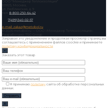
ООО "Менеджер Теплоизоляция"
109125, Москва,
ул. Люблинская, д. 9
тел.
8-800-250-64-42
7(499)340-02-57
e-mail: zakaz@metobol.ru
© 2026 metobol.ru — ООО «Менеджер Теплоизоляция».
Разработано: TSG Group
Закрывая это уведомление и продолжая просмотр страниц вы
соглашаетесь с применением файлов coockie и принимаете
политику конфиденциальности
×
Заказать этот товар
Я принимаю
политику
сайта об обработке персональных
данных.
Х