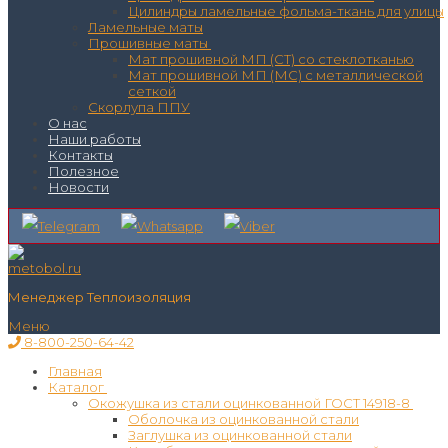
Цилиндры ламельные фольма-ткань для улицы
Ламельные маты
Прошивные маты
Мат прошивной МП (СТ) со стеклотканью
Мат прошивной МП (МС) с металлической
сеткой
Скорлупа ППУ
О нас
Наши работы
Контакты
Полезное
Новости
Менеджер Теплоизоляция
Меню
8-800-250-64-42
Главная
Каталог
Окожушка из стали оцинкованной ГОСТ 14918-8
Оболочка из оцинкованной стали
Заглушка из оцинкованной стали