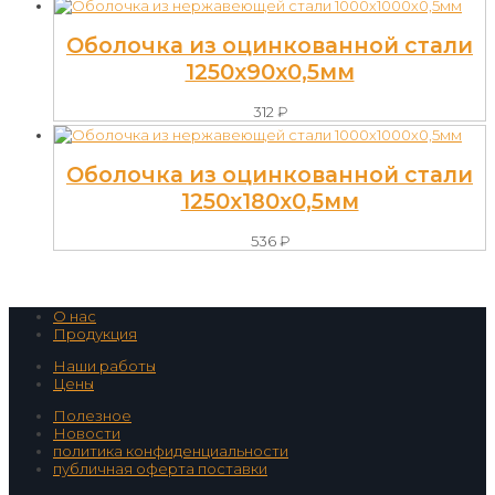
Оболочка из оцинкованной стали
1250х90х0,5мм
312
₽
Оболочка из оцинкованной стали
1250х180х0,5мм
536
₽
О нас
Продукция
Наши работы
Цены
Полезное
Новости
политика конфиденциальности
публичная оферта поставки