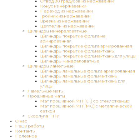
Отвод 90 градусов из нержавейки
Конус из нержавейки
Переход из нержавейки
Тройник из нержавейки
Врезка из нержавейки
Цеппелин из нержавейки
Цилиндры минераловатные
Цилиндры покрытие фольга не
армированная
Цилиндры покрытие фольга армированная
Цилиндры покрытие фольма-ткань
Цилиндры покрытие фольма-ткань для улицы
Цилиндры минераловатные
Цилиндры ламельные
Цилиндры ламельные фольга армированная
Цилиндры ламельные фольма-ткань
Цилиндры ламельные фольма-ткань для
улицы
Ламельные маты
Прошивные маты
Мат прошивной МП (СТ) со стеклотканью
Мат прошивной МП (МС) с металлической
сеткой
Скорлупа ППУ
О нас
Наши работы
Контакты
Полезное