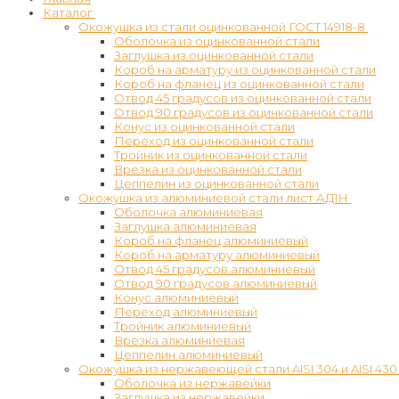
Каталог
Окожушка из стали оцинкованной ГОСТ 14918-8
Оболочка из оцинкованной стали
Заглушка из оцинкованной стали
Короб на арматуру из оцинкованной стали
Короб на фланец из оцинкованной стали
Отвод 45 градусов из оцинкованной стали
Отвод 90 градусов из оцинкованной стали
Конус из оцинкованной стали
Переход из оцинкованной стали
Тройник из оцинкованной стали
Врезка из оцинкованной стали
Цеппелин из оцинкованной стали
Окожушка из алюминиевой стали лист АД1Н
Оболочка алюминиевая
Заглушка алюминиевая
Короб на фланец алюминиевый
Короб на арматуру алюминиевый
Отвод 45 градусов алюминиевый
Отвод 90 градусов алюминиевый
Конус алюминиевый
Переход алюминиевый
Тройник алюминиевый
Врезка алюминиевая
Цеппелин алюминиевый
Окожушка из нержавеющей стали AISI 304 и AISI 430
Оболочка из нержавейки
Заглушка из нержавейки