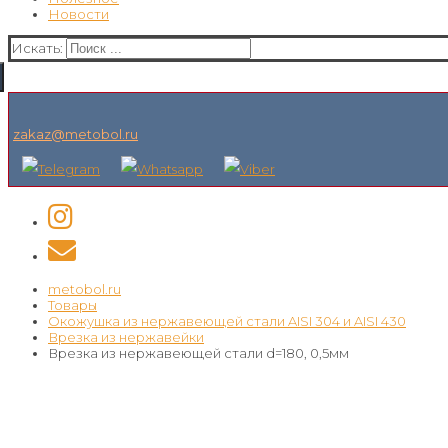
Новости
Искать:
zakaz@metobol.ru
metobol.ru
Товары
Окожушка из нержавеющей стали AISI 304 и AISI 430
Врезка из нержавейки
Врезка из нержавеющей стали d=180, 0,5мм