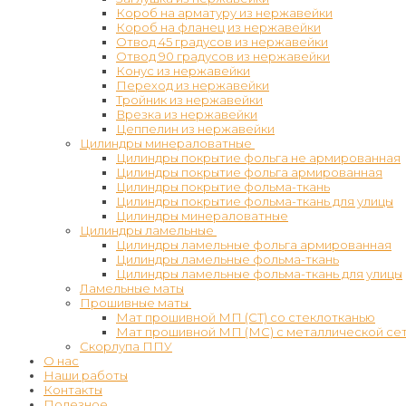
Короб на арматуру из нержавейки
Короб на фланец из нержавейки
Отвод 45 градусов из нержавейки
Отвод 90 градусов из нержавейки
Конус из нержавейки
Переход из нержавейки
Тройник из нержавейки
Врезка из нержавейки
Цеппелин из нержавейки
Цилиндры минераловатные
Цилиндры покрытие фольга не армированная
Цилиндры покрытие фольга армированная
Цилиндры покрытие фольма-ткань
Цилиндры покрытие фольма-ткань для улицы
Цилиндры минераловатные
Цилиндры ламельные
Цилиндры ламельные фольга армированная
Цилиндры ламельные фольма-ткань
Цилиндры ламельные фольма-ткань для улицы
Ламельные маты
Прошивные маты
Мат прошивной МП (СТ) со стеклотканью
Мат прошивной МП (МС) с металлической се
Скорлупа ППУ
О нас
Наши работы
Контакты
Полезное