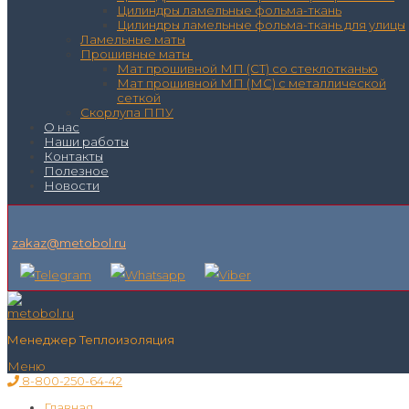
Цилиндры ламельные фольма-ткань
Цилиндры ламельные фольма-ткань для улицы
Ламельные маты
Прошивные маты
Мат прошивной МП (СТ) со стеклотканью
Мат прошивной МП (МС) с металлической
сеткой
Скорлупа ППУ
О нас
Наши работы
Контакты
Полезное
Новости
zakaz@metobol.ru
Менеджер Теплоизоляция
Меню
8-800-250-64-42
Главная