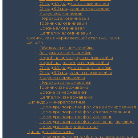
Отвод 45 градусов алюминиевый
Отвод 90 градусов алюминиевый
Конус алюминиевый
Переход алюминиевый
Тройник алюминиевый
Врезка алюминиевая
Цеппелин алюминиевый
Окожушка из нержавеющей стали AISI 304 и
AISI 430
Оболочка из нержавейки
Заглушка из нержавейки
Короб на арматуру из нержавейки
Короб на фланец из нержавейки
Отвод 45 градусов из нержавейки
Отвод 90 градусов из нержавейки
Конус из нержавейки
Переход из нержавейки
Тройник из нержавейки
Врезка из нержавейки
Цеппелин из нержавейки
Цилиндры минераловатные
Цилиндры покрытие фольга не армированная
Цилиндры покрытие фольга армированная
Цилиндры покрытие фольма-ткань
Цилиндры покрытие фольма-ткань для улицы
Цилиндры минераловатные
Цилиндры ламельные
Цилиндры ламельные фольга армированная