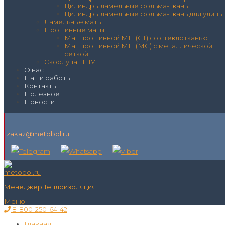
Цилиндры ламельные фольма-ткань
Цилиндры ламельные фольма-ткань для улицы
Ламельные маты
Прошивные маты
Мат прошивной МП (СТ) со стеклотканью
Мат прошивной МП (МС) с металлической
сеткой
Скорлупа ППУ
О нас
Наши работы
Контакты
Полезное
Новости
zakaz@metobol.ru
Менеджер Теплоизоляция
Меню
8-800-250-64-42
Главная