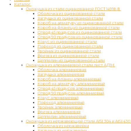
Каталог
Окожушка из стали оцинкованной ГОСТ 14918-8
Оболочка из оцинкованной стали
Заглушка из оцинкованной стали
Короб на арматуру из оцинкованной стали
Короб на фланец из оцинкованной стали
Отвод 45 градусов из оцинкованной стали
Отвод 90 градусов из оцинкованной стали
Конус из оцинкованной стали
Переход из оцинкованной стали
Тройник из оцинкованной стали
Врезка из оцинкованной стали
Цеппелин из оцинкованной стали
Окожушка из алюминиевой стали лист АД1Н
Оболочка алюминиевая
Заглушка алюминиевая
Короб на фланец алюминиевый
Короб на арматуру алюминиевый
Отвод 45 градусов алюминиевый
Отвод 90 градусов алюминиевый
Конус алюминиевый
Переход алюминиевый
Тройник алюминиевый
Врезка алюминиевая
Цеппелин алюминиевый
Окожушка из нержавеющей стали AISI 304 и AISI 430
Оболочка из нержавейки
Заглушка из нержавейки