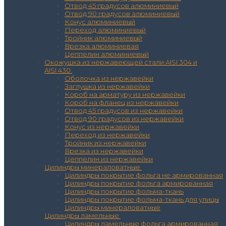
Отвод 45 градусов алюминиевый
Отвод 90 градусов алюминиевый
Конус алюминиевый
Переход алюминиевый
Тройник алюминиевый
Врезка алюминиевая
Цеппелин алюминиевый
Окожушка из нержавеющей стали AISI 304 и
AISI 430
Оболочка из нержавейки
Заглушка из нержавейки
Короб на арматуру из нержавейки
Короб на фланец из нержавейки
Отвод 45 градусов из нержавейки
Отвод 90 градусов из нержавейки
Конус из нержавейки
Переход из нержавейки
Тройник из нержавейки
Врезка из нержавейки
Цеппелин из нержавейки
Цилиндры минераловатные
Цилиндры покрытие фольга не армированная
Цилиндры покрытие фольга армированная
Цилиндры покрытие фольма-ткань
Цилиндры покрытие фольма-ткань для улицы
Цилиндры минераловатные
Цилиндры ламельные
Цилиндры ламельные фольга армированная