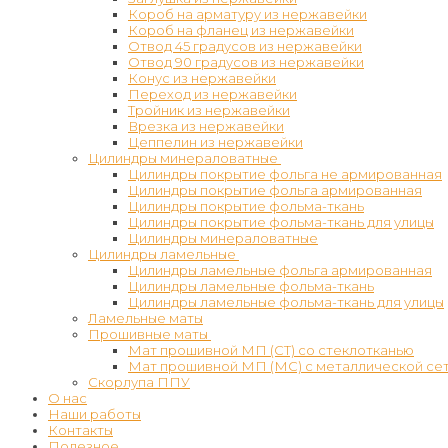
Короб на арматуру из нержавейки
Короб на фланец из нержавейки
Отвод 45 градусов из нержавейки
Отвод 90 градусов из нержавейки
Конус из нержавейки
Переход из нержавейки
Тройник из нержавейки
Врезка из нержавейки
Цеппелин из нержавейки
Цилиндры минераловатные
Цилиндры покрытие фольга не армированная
Цилиндры покрытие фольга армированная
Цилиндры покрытие фольма-ткань
Цилиндры покрытие фольма-ткань для улицы
Цилиндры минераловатные
Цилиндры ламельные
Цилиндры ламельные фольга армированная
Цилиндры ламельные фольма-ткань
Цилиндры ламельные фольма-ткань для улицы
Ламельные маты
Прошивные маты
Мат прошивной МП (СТ) со стеклотканью
Мат прошивной МП (МС) с металлической се
Скорлупа ППУ
О нас
Наши работы
Контакты
Полезное