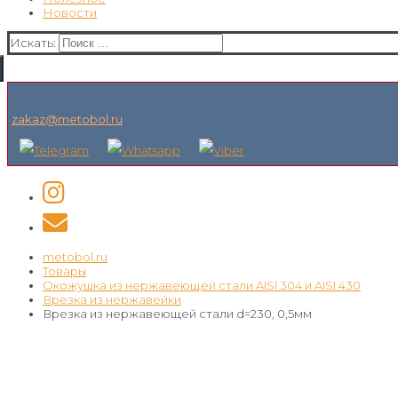
Новости
Искать:
zakaz@metobol.ru
metobol.ru
Товары
Окожушка из нержавеющей стали AISI 304 и AISI 430
Врезка из нержавейки
Врезка из нержавеющей стали d=230, 0,5мм