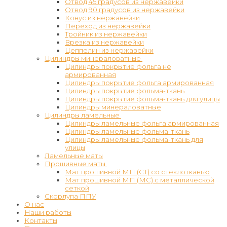
Отвод 45 градусов из нержавейки
Отвод 90 градусов из нержавейки
Конус из нержавейки
Переход из нержавейки
Тройник из нержавейки
Врезка из нержавейки
Цеппелин из нержавейки
Цилиндры минераловатные
Цилиндры покрытие фольга не
армированная
Цилиндры покрытие фольга армированная
Цилиндры покрытие фольма-ткань
Цилиндры покрытие фольма-ткань для улицы
Цилиндры минераловатные
Цилиндры ламельные
Цилиндры ламельные фольга армированная
Цилиндры ламельные фольма-ткань
Цилиндры ламельные фольма-ткань для
улицы
Ламельные маты
Прошивные маты
Мат прошивной МП (СТ) со стеклотканью
Мат прошивной МП (МС) с металлической
сеткой
Скорлупа ППУ
О нас
Наши работы
Контакты