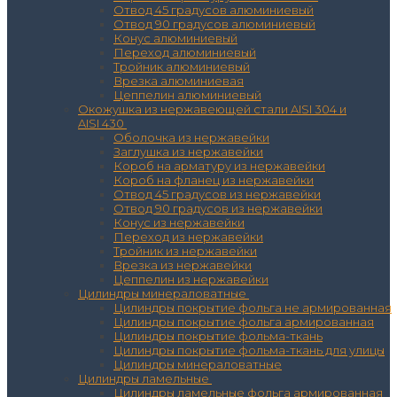
Отвод 45 градусов алюминиевый
Отвод 90 градусов алюминиевый
Конус алюминиевый
Переход алюминиевый
Тройник алюминиевый
Врезка алюминиевая
Цеппелин алюминиевый
Окожушка из нержавеющей стали AISI 304 и
AISI 430
Оболочка из нержавейки
Заглушка из нержавейки
Короб на арматуру из нержавейки
Короб на фланец из нержавейки
Отвод 45 градусов из нержавейки
Отвод 90 градусов из нержавейки
Конус из нержавейки
Переход из нержавейки
Тройник из нержавейки
Врезка из нержавейки
Цеппелин из нержавейки
Цилиндры минераловатные
Цилиндры покрытие фольга не армированная
Цилиндры покрытие фольга армированная
Цилиндры покрытие фольма-ткань
Цилиндры покрытие фольма-ткань для улицы
Цилиндры минераловатные
Цилиндры ламельные
Цилиндры ламельные фольга армированная