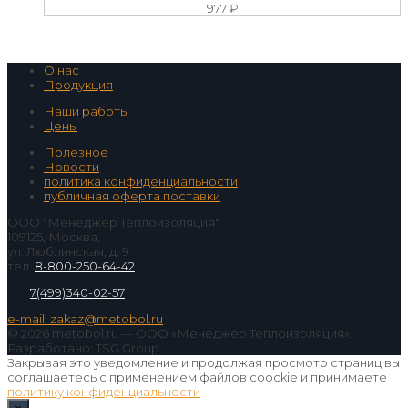
977
₽
О нас
Продукция
Наши работы
Цены
Полезное
Новости
политика конфиденциальности
публичная оферта поставки
ООО "Менеджер Теплоизоляция"
109125, Москва,
ул. Люблинская, д. 9
тел.
8-800-250-64-42
7(499)340-02-57
e-mail: zakaz@metobol.ru
© 2026 metobol.ru — ООО «Менеджер Теплоизоляция».
Разработано: TSG Group
Закрывая это уведомление и продолжая просмотр страниц вы
соглашаетесь с применением файлов coockie и принимаете
политику конфиденциальности