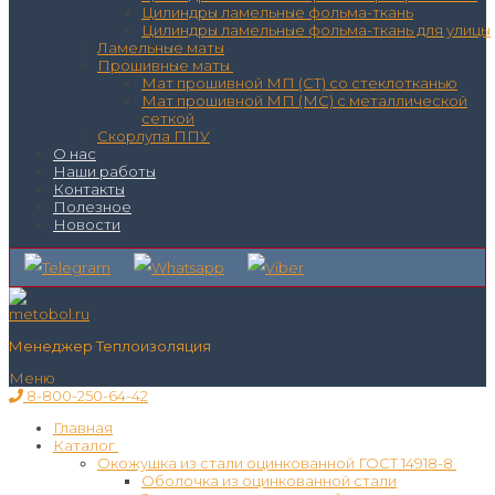
Цилиндры ламельные фольма-ткань
Цилиндры ламельные фольма-ткань для улицы
Ламельные маты
Прошивные маты
Мат прошивной МП (СТ) со стеклотканью
Мат прошивной МП (МС) с металлической
сеткой
Скорлупа ППУ
О нас
Наши работы
Контакты
Полезное
Новости
Менеджер Теплоизоляция
Меню
8-800-250-64-42
Главная
Каталог
Окожушка из стали оцинкованной ГОСТ 14918-8
Оболочка из оцинкованной стали