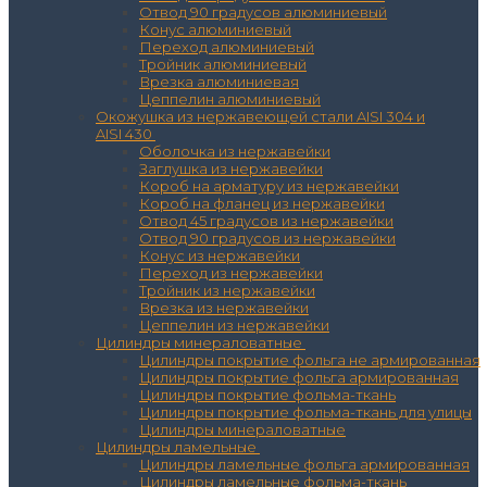
Отвод 90 градусов алюминиевый
Конус алюминиевый
Переход алюминиевый
Тройник алюминиевый
Врезка алюминиевая
Цеппелин алюминиевый
Окожушка из нержавеющей стали AISI 304 и
AISI 430
Оболочка из нержавейки
Заглушка из нержавейки
Короб на арматуру из нержавейки
Короб на фланец из нержавейки
Отвод 45 градусов из нержавейки
Отвод 90 градусов из нержавейки
Конус из нержавейки
Переход из нержавейки
Тройник из нержавейки
Врезка из нержавейки
Цеппелин из нержавейки
Цилиндры минераловатные
Цилиндры покрытие фольга не армированная
Цилиндры покрытие фольга армированная
Цилиндры покрытие фольма-ткань
Цилиндры покрытие фольма-ткань для улицы
Цилиндры минераловатные
Цилиндры ламельные
Цилиндры ламельные фольга армированная
Цилиндры ламельные фольма-ткань