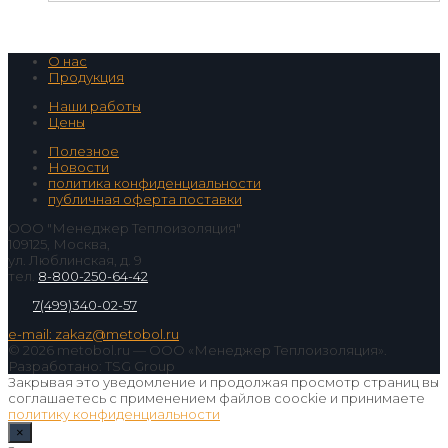
О нас
Продукция
Наши работы
Цены
Полезное
Новости
политика конфиденциальности
публичная оферта поставки
ООО "Менеджер Теплоизоляция"
109125, Москва,
ул. Люблинская, д. 9
тел.
8-800-250-64-42
7(499)340-02-57
e-mail: zakaz@metobol.ru
© 2026 metobol.ru — ООО «Менеджер Теплоизоляция».
Разработано: TSG Group
Закрывая это уведомление и продолжая просмотр страниц вы
соглашаетесь с применением файлов coockie и принимаете
политику конфиденциальности
×