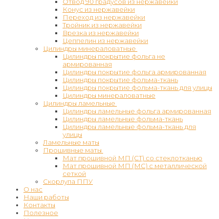
Отвод 90 градусов из нержавейки
Конус из нержавейки
Переход из нержавейки
Тройник из нержавейки
Врезка из нержавейки
Цеппелин из нержавейки
Цилиндры минераловатные
Цилиндры покрытие фольга не
армированная
Цилиндры покрытие фольга армированная
Цилиндры покрытие фольма-ткань
Цилиндры покрытие фольма-ткань для улицы
Цилиндры минераловатные
Цилиндры ламельные
Цилиндры ламельные фольга армированная
Цилиндры ламельные фольма-ткань
Цилиндры ламельные фольма-ткань для
улицы
Ламельные маты
Прошивные маты
Мат прошивной МП (СТ) со стеклотканью
Мат прошивной МП (МС) с металлической
сеткой
Скорлупа ППУ
О нас
Наши работы
Контакты
Полезное