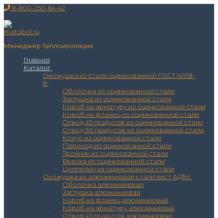
Перейти
Меню
Закрыть
8-800-250-64-42
к
содержимому
Менеджер Теплоизоляция
Главная
Каталог
Окожушка из стали оцинкованной ГОСТ 14918-
8
Оболочка из оцинкованной стали
Заглушка из оцинкованной стали
Короб на арматуру из оцинкованной стали
Короб на фланец из оцинкованной стали
Отвод 45 градусов из оцинкованной стали
Отвод 90 градусов из оцинкованной стали
Конус из оцинкованной стали
Переход из оцинкованной стали
Тройник из оцинкованной стали
Врезка из оцинкованной стали
Цеппелин из оцинкованной стали
Окожушка из алюминиевой стали лист АД1Н
Оболочка алюминиевая
Заглушка алюминиевая
Короб на фланец алюминиевый
Короб на арматуру алюминиевый
Отвод 45 градусов алюминиевый