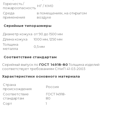
Горючесть /
НГ / КМ0
пожароопасность
Среда
в помещениях, на открытом
применения
воздухе
Серийные типоразмеры
Диаметр кожуха
от 90 до 1500 мм
Длина кожуха
1000 мм, 1250 мм
Толщина
0,5 мм
металла
Соответствие стандартам
Серийный выпуск по
ГОСТ 14918-80
Толщина изделий
соответствует требованиям СНиП 41-03-2003
Характеристики основного материала
Страна
Россия
происхождения
Соответствие
ГОСТ 14918-
стандартам
80
Сорт
1