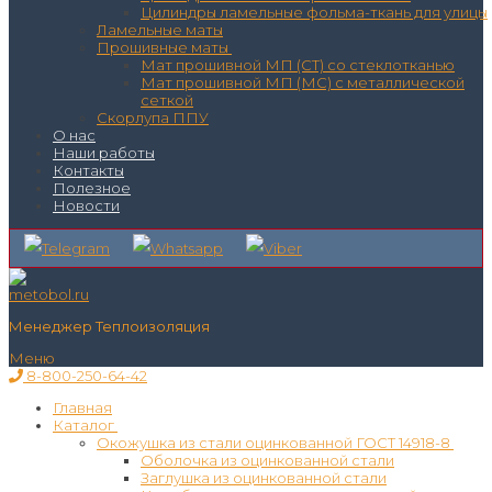
Цилиндры ламельные фольма-ткань для улицы
Ламельные маты
Прошивные маты
Мат прошивной МП (СТ) со стеклотканью
Мат прошивной МП (МС) с металлической
сеткой
Скорлупа ППУ
О нас
Наши работы
Контакты
Полезное
Новости
Менеджер Теплоизоляция
Меню
8-800-250-64-42
Главная
Каталог
Окожушка из стали оцинкованной ГОСТ 14918-8
Оболочка из оцинкованной стали
Заглушка из оцинкованной стали