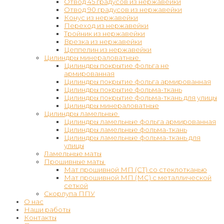
Отвод 45 градусов из нержавейки
Отвод 90 градусов из нержавейки
Конус из нержавейки
Переход из нержавейки
Тройник из нержавейки
Врезка из нержавейки
Цеппелин из нержавейки
Цилиндры минераловатные
Цилиндры покрытие фольга не
армированная
Цилиндры покрытие фольга армированная
Цилиндры покрытие фольма-ткань
Цилиндры покрытие фольма-ткань для улицы
Цилиндры минераловатные
Цилиндры ламельные
Цилиндры ламельные фольга армированная
Цилиндры ламельные фольма-ткань
Цилиндры ламельные фольма-ткань для
улицы
Ламельные маты
Прошивные маты
Мат прошивной МП (СТ) со стеклотканью
Мат прошивной МП (МС) с металлической
сеткой
Скорлупа ППУ
О нас
Наши работы
Контакты