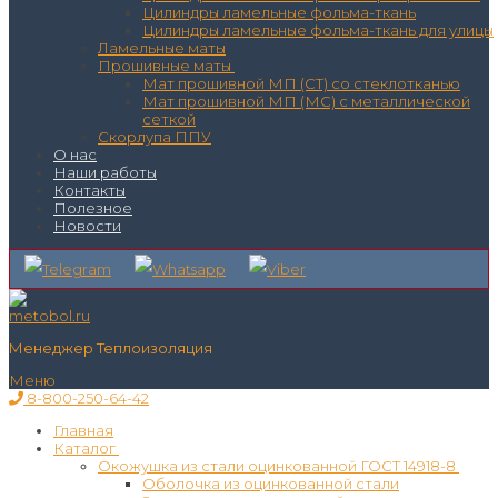
Цилиндры ламельные фольма-ткань
Цилиндры ламельные фольма-ткань для улицы
Ламельные маты
Прошивные маты
Мат прошивной МП (СТ) со стеклотканью
Мат прошивной МП (МС) с металлической
сеткой
Скорлупа ППУ
О нас
Наши работы
Контакты
Полезное
Новости
Менеджер Теплоизоляция
Меню
8-800-250-64-42
Главная
Каталог
Окожушка из стали оцинкованной ГОСТ 14918-8
Оболочка из оцинкованной стали