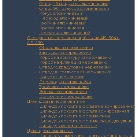
Отвод 45 градусов алюминиевый
Отвод 90 градусов алюминиевый
Конус алюминиевый
Переход алюминиевый
Тройник алюминиевый
Врезка алюминиевая
Цеппелин алюминиевый
Окожушка из нержавеющей стали AISI 304 и
AISI 430
Оболочка из нержавейки
Заглушка из нержавейки
Короб на арматуру из нержавейки
Короб на фланец из нержавейки
Отвод 45 градусов из нержавейки
Отвод 90 градусов из нержавейки
Конус из нержавейки
Переход из нержавейки
Тройник из нержавейки
Врезка из нержавейки
Цеппелин из нержавейки
Цилиндры минераловатные
Цилиндры покрытие фольга не армированная
Цилиндры покрытие фольга армированная
Цилиндры покрытие фольма-ткань
Цилиндры покрытие фольма-ткань для улицы
Цилиндры минераловатные
Цилиндры ламельные
Цилиндры ламельные фольга армированная