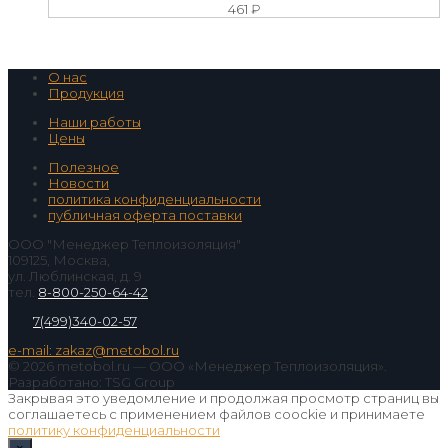
461
₽
О нас
Продукция
Наши работы
Цены
Полезное
Новости
политика конфиденциальности
публичная оферта поставки
ООО "Менеджер Теплоизоляция"
109125, Москва,
ул. Люблинская, д. 9
тел.
8-800-250-64-42
7(499)340-02-57
e-mail: zakaz@metobol.ru
© 2026 metobol.ru — ООО «Менеджер Теплоизоляция».
Разработано: TSG Group
Закрывая это уведомление и продолжая просмотр страниц вы
соглашаетесь с применением файлов coockie и принимаете
политику конфиденциальности