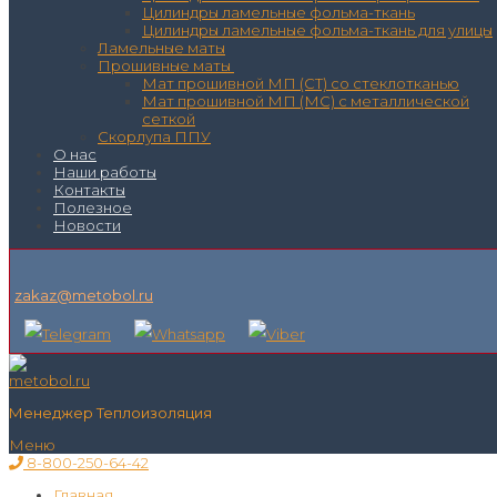
Цилиндры ламельные фольма-ткань
Цилиндры ламельные фольма-ткань для улицы
Ламельные маты
Прошивные маты
Мат прошивной МП (СТ) со стеклотканью
Мат прошивной МП (МС) с металлической
сеткой
Скорлупа ППУ
О нас
Наши работы
Контакты
Полезное
Новости
zakaz@metobol.ru
Менеджер Теплоизоляция
Меню
8-800-250-64-42
Главная