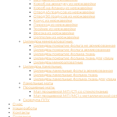
Короб на арматуру из нержавейки
Короб на фланец из нержавейки
Отвод 45 градусов из нержавейки
Отвод 90 градусов из нержавейки
Конус из нержавейки
Переход из нержавейки
Тройник из нержавейки
Врезка из нержавейки
Цеппелин из нержавейки
Цилиндры минераловатные
Цилиндры покрытие фольга не армированная
Цилиндры покрытие фольга армированная
Цилиндры покрытие фольма-ткань
Цилиндры покрытие фольма-ткань для улицы
Цилиндры минераловатные
Цилиндры ламельные
Цилиндры ламельные фольга армированная
Цилиндры ламельные фольма-ткань
Цилиндры ламельные фольма-ткань для улицы
Ламельные маты
Прошивные маты
Мат прошивной МП (СТ) со стеклотканью
Мат прошивной МП (МС) с металлической се
Скорлупа ППУ
О нас
Наши работы
Контакты
Полезное