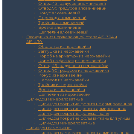
Отвод 45 градусов алюминиевый
Отвод 90 градусов алюминиевый
Конус алюминиевый
Переход алюминиевый
Тройник алюминиевый
Врезка алюминиевая
Цеппелин алюминиевый
Окожушка из нержавеющей стали AISI 304 и
AISI 430
Оболочка из нержавейки
Заглушка из нержавейки
Короб на арматуру из нержавейки
Короб на фланец из нержавейки
Отвод 45 градусов из нержавейки
Отвод 90 градусов из нержавейки
Конус из нержавейки
Переход из нержавейки
Тройник из нержавейки
Врезка из нержавейки
Цеппелин из нержавейки
Цилиндры минераловатные
Цилиндры покрытие фольга не армированная
Цилиндры покрытие фольга армированная
Цилиндры покрытие фольма-ткань
Цилиндры покрытие фольма-ткань для улицы
Цилиндры минераловатные
Цилиндры ламельные
Цилиндры ламельные фольга армированная