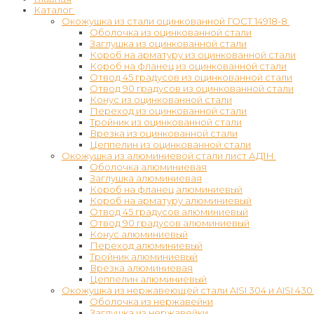
Каталог
Окожушка из стали оцинкованной ГОСТ 14918-8
Оболочка из оцинкованной стали
Заглушка из оцинкованной стали
Короб на арматуру из оцинкованной стали
Короб на фланец из оцинкованной стали
Отвод 45 градусов из оцинкованной стали
Отвод 90 градусов из оцинкованной стали
Конус из оцинкованной стали
Переход из оцинкованной стали
Тройник из оцинкованной стали
Врезка из оцинкованной стали
Цеппелин из оцинкованной стали
Окожушка из алюминиевой стали лист АД1Н
Оболочка алюминиевая
Заглушка алюминиевая
Короб на фланец алюминиевый
Короб на арматуру алюминиевый
Отвод 45 градусов алюминиевый
Отвод 90 градусов алюминиевый
Конус алюминиевый
Переход алюминиевый
Тройник алюминиевый
Врезка алюминиевая
Цеппелин алюминиевый
Окожушка из нержавеющей стали AISI 304 и AISI 430
Оболочка из нержавейки
Заглушка из нержавейки