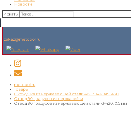
Новости
Искать:
zakaz@metobol.ru
metobol.ru
Товары
Окожушка из нержавеющей стали AISI 304 и AISI 430
Отвод 90 градусов из нержавейки
Отвод 90 градусов из нержавеющей стали d=420, 0,5 мм