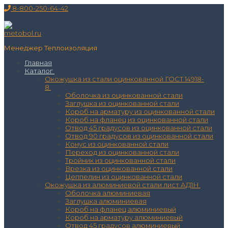
Перейти
Меню
Закрыть
8-800-250-64-42
к
содержимому
Менеджер Теплоизоляция
Главная
Каталог
Окожушка из стали оцинкованной ГОСТ 14918-
8
Оболочка из оцинкованной стали
Заглушка из оцинкованной стали
Короб на арматуру из оцинкованной стали
Короб на фланец из оцинкованной стали
Отвод 45 градусов из оцинкованной стали
Отвод 90 градусов из оцинкованной стали
Конус из оцинкованной стали
Переход из оцинкованной стали
Тройник из оцинкованной стали
Врезка из оцинкованной стали
Цеппелин из оцинкованной стали
Окожушка из алюминиевой стали лист АД1Н
Оболочка алюминиевая
Заглушка алюминиевая
Короб на фланец алюминиевый
Короб на арматуру алюминиевый
Отвод 45 градусов алюминиевый