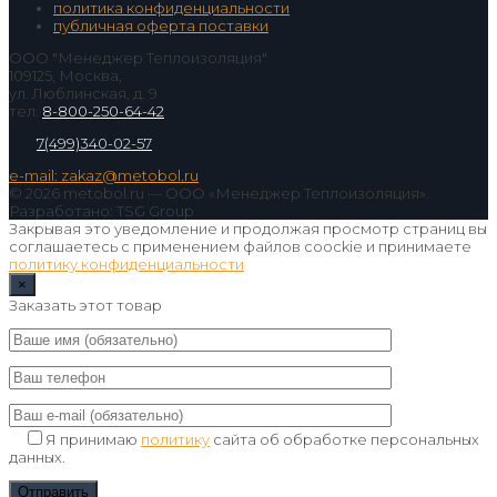
политика конфиденциальности
публичная оферта поставки
ООО "Менеджер Теплоизоляция"
109125, Москва,
ул. Люблинская, д. 9
тел.
8-800-250-64-42
7(499)340-02-57
e-mail: zakaz@metobol.ru
© 2026 metobol.ru — ООО «Менеджер Теплоизоляция».
Разработано: TSG Group
Закрывая это уведомление и продолжая просмотр страниц вы
соглашаетесь с применением файлов coockie и принимаете
политику конфиденциальности
×
Заказать этот товар
Я принимаю
политику
сайта об обработке персональных
данных.