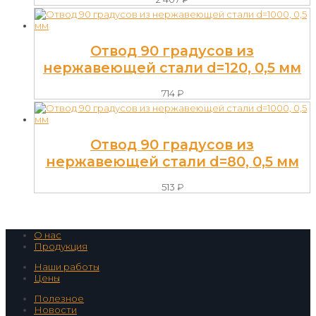
Отвод 90 градусов из
нержавеющей стали d=120, 0,5 мм
714
₽
Отвод 90 градусов из
нержавеющей стали d=80, 0,5 мм
513
₽
О нас
Продукция
Наши работы
Цены
Полезное
Новости