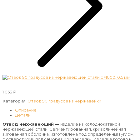
1 053
₽
Категория:
Отвод 90 градусов из нержавейки
Описание
Детали
Отвод нержавеющий —
изделие из холоднокатаной
нержавеющей стали. Сегментированная, криволинейная
зигованная оболочка, изготовлена под определенным углом,
с отверстиями под саморез или заклепку. Изделие готово к