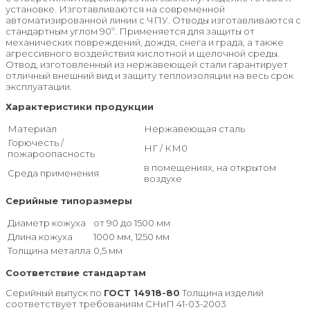
установке. Изготавливаются на современной
автоматизированной линии с ЧПУ. Отводы изготавливаются с
стандартным углом 90º. Применяется для защиты от
механических повреждений, дождя, снега и града, а также
агрессивного воздействия кислотной и щелочной среды.
Отвод, изготовленный из нержавеющей стали гарантирует
отличный внешний вид и защиту теплоизоляции на весь срок
эксплуатации.
Характеристики продукции
Материал
Нержавеющая сталь
Горючесть /
НГ / КМ0
пожароопасность
в помещениях, на открытом
Среда применения
воздухе
Серийные типоразмеры
Диаметр кожуха
от 90 до 1500 мм
Длина кожуха
1000 мм, 1250 мм
Толщина металла
0,5 мм
Соответствие стандартам
Серийный выпуск по
ГОСТ 14918-80
Толщина изделий
соответствует требованиям СНиП 41-03-2003