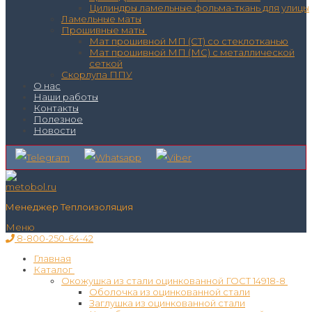
Цилиндры ламельные фольма-ткань для улицы
Ламельные маты
Прошивные маты
Мат прошивной МП (СТ) со стеклотканью
Мат прошивной МП (МС) с металлической
сеткой
Скорлупа ППУ
О нас
Наши работы
Контакты
Полезное
Новости
Менеджер Теплоизоляция
Меню
8-800-250-64-42
Главная
Каталог
Окожушка из стали оцинкованной ГОСТ 14918-8
Оболочка из оцинкованной стали
Заглушка из оцинкованной стали