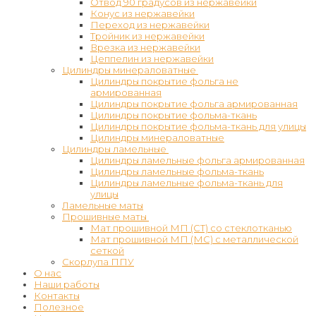
Отвод 90 градусов из нержавейки
Конус из нержавейки
Переход из нержавейки
Тройник из нержавейки
Врезка из нержавейки
Цеппелин из нержавейки
Цилиндры минераловатные
Цилиндры покрытие фольга не
армированная
Цилиндры покрытие фольга армированная
Цилиндры покрытие фольма-ткань
Цилиндры покрытие фольма-ткань для улицы
Цилиндры минераловатные
Цилиндры ламельные
Цилиндры ламельные фольга армированная
Цилиндры ламельные фольма-ткань
Цилиндры ламельные фольма-ткань для
улицы
Ламельные маты
Прошивные маты
Мат прошивной МП (СТ) со стеклотканью
Мат прошивной МП (МС) с металлической
сеткой
Скорлупа ППУ
О нас
Наши работы
Контакты
Полезное