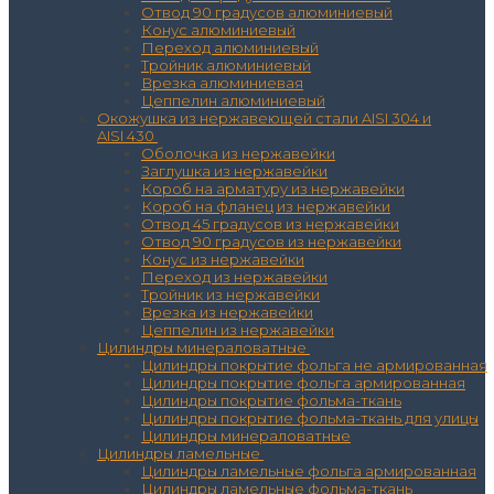
Отвод 90 градусов алюминиевый
Конус алюминиевый
Переход алюминиевый
Тройник алюминиевый
Врезка алюминиевая
Цеппелин алюминиевый
Окожушка из нержавеющей стали AISI 304 и
AISI 430
Оболочка из нержавейки
Заглушка из нержавейки
Короб на арматуру из нержавейки
Короб на фланец из нержавейки
Отвод 45 градусов из нержавейки
Отвод 90 градусов из нержавейки
Конус из нержавейки
Переход из нержавейки
Тройник из нержавейки
Врезка из нержавейки
Цеппелин из нержавейки
Цилиндры минераловатные
Цилиндры покрытие фольга не армированная
Цилиндры покрытие фольга армированная
Цилиндры покрытие фольма-ткань
Цилиндры покрытие фольма-ткань для улицы
Цилиндры минераловатные
Цилиндры ламельные
Цилиндры ламельные фольга армированная
Цилиндры ламельные фольма-ткань