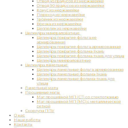
Отвод 45 градусов из нержавейки
Отвод 90 градусов из нержавейки
Конус из нержавейки
Переход из нержавейки
Тройник из нержавейки
Врезка из нержавейки
Цеппелин из нержавейки
Цилиндры минераловатные
Цилиндры покрытие фольга не
армированная
Цилиндры покрытие фольга армированная
Цилиндры покрытие фольма-ткань
Цилиндры покрытие фольма-ткань для улицы
Цилиндры минераловатные
Цилиндры ламельные
Цилиндры ламельные фольга армированная
Цилиндры ламельные фольма-ткань
Цилиндры ламельные фольма-ткань для
улицы
Ламельные маты
Прошивные маты
Мат прошивной МП (СТ) со стеклотканью
Мат прошивной МП (МС) с металлической
сеткой
Скорлупа ППУ
О нас
Наши работы
Контакты