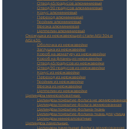
Отвод 45 градусов алюминиевый
Отвод 90 градусов алюминиевый
Конус алюминиевый
Переход алюминиевый
Тройник алюминиевый
Врезка алюминиевая
Цеппелин алюминиевый
Окожушка из нержавеющей стали AISI 304 и
AISI 430
Оболочка из нержавейки
Заглушка из нержавейки
Короб на арматуру из нержавейки
Короб на фланец из нержавейки
Отвод 45 градусов из нержавейки
Отвод 90 градусов из нержавейки
Конус из нержавейки
Переход из нержавейки
Тройник из нержавейки
Врезка из нержавейки
Цеппелин из нержавейки
Цилиндры минераловатные
Цилиндры покрытие фольга не армированная
Цилиндры покрытие фольга армированная
Цилиндры покрытие фольма-ткань
Цилиндры покрытие фольма-ткань для улицы
Цилиндры минераловатные
Цилиндры ламельные
Цилиндры ламельные фольга армированная