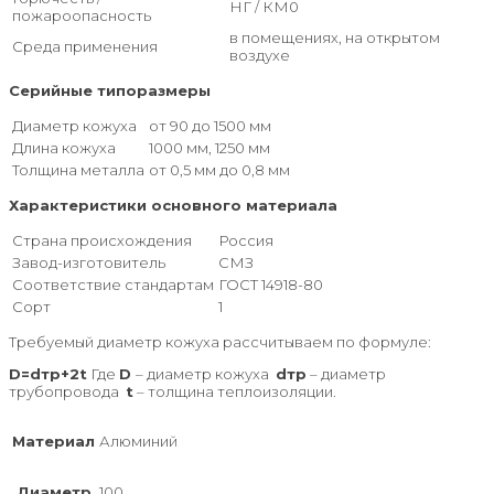
НГ / КМ0
пожароопасность
в помещениях, на открытом
Среда применения
воздухе
Серийные типоразмеры
Диаметр кожуха
от 90 до 1500 мм
Длина кожуха
1000 мм, 1250 мм
Толщина металла
от 0,5 мм до 0,8 мм
Характеристики основного материала
Страна происхождения
Россия
Завод-изготовитель
СМЗ
Соответствие стандартам
ГОСТ 14918-80
Сорт
1
Требуемый диаметр кожуха рассчитываем по формуле:
D=dтр+2t
Где
D
– диаметр кожуха
dтр
– диаметр
трубопровода
t
– толщина теплоизоляции.
Материал
Алюминий
Диаметр
100