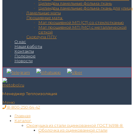
Цилиндры ламельные фольма-ткань
Цилиндры ламельные фольма-ткань для улицы
Ламельные маты
Прошивные маты
Мат прошивной МП (СТ) со стеклотканью
Мат прошивной МП (МС) с металлической
сеткой
Скорлупа ППУ
О нас
Наши работы
Контакты
Полезное
Новости
Менеджер Теплоизоляция
Меню
8-800-250-64-42
Главная
Каталог
Окожушка из стали оцинкованной ГОСТ 14918-8
Оболочка из оцинкованной стали