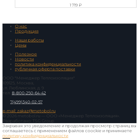
1 719
₽
О нас
Продукция
Наши работы
Цены
Полезное
Новости
политика конфиденциальности
публичная оферта поставки
ООО "Менеджер Теплоизоляция"
109125, Москва,
ул. Люблинская, д. 9
тел.
8-800-250-64-42
7(499)340-02-57
e-mail: zakaz@metobol.ru
© 2026 metobol.ru — ООО «Менеджер Теплоизоляция».
Разработано: TSG Group
Закрывая это уведомление и продолжая просмотр страниц вы
соглашаетесь с применением файлов coockie и принимаете
политику конфиденциальности