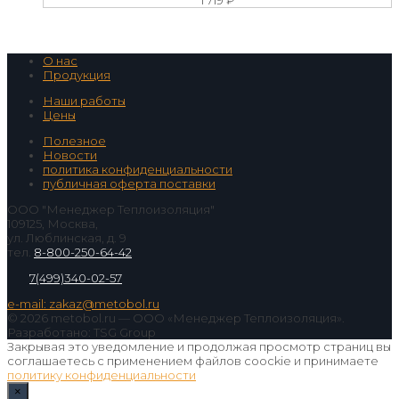
1 719
₽
О нас
Продукция
Наши работы
Цены
Полезное
Новости
политика конфиденциальности
публичная оферта поставки
ООО "Менеджер Теплоизоляция"
109125, Москва,
ул. Люблинская, д. 9
тел.
8-800-250-64-42
7(499)340-02-57
e-mail: zakaz@metobol.ru
© 2026 metobol.ru — ООО «Менеджер Теплоизоляция».
Разработано: TSG Group
Закрывая это уведомление и продолжая просмотр страниц вы
соглашаетесь с применением файлов coockie и принимаете
политику конфиденциальности
×