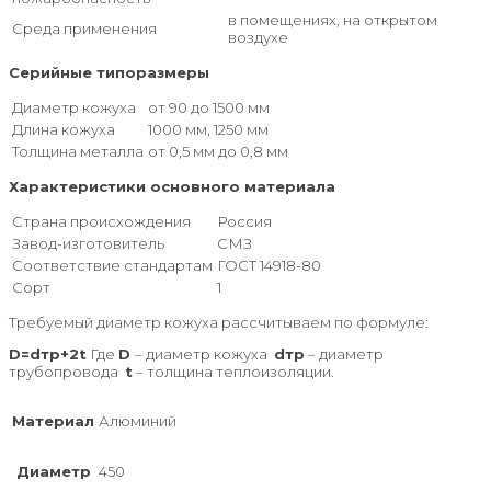
в помещениях, на открытом
Среда применения
воздухе
Серийные типоразмеры
Диаметр кожуха
от 90 до 1500 мм
Длина кожуха
1000 мм, 1250 мм
Толщина металла
от 0,5 мм до 0,8 мм
Характеристики основного материала
Страна происхождения
Россия
Завод-изготовитель
СМЗ
Соответствие стандартам
ГОСТ 14918-80
Сорт
1
Требуемый диаметр кожуха рассчитываем по формуле:
D=dтр+2t
Где
D
– диаметр кожуха
dтр
– диаметр
трубопровода
t
– толщина теплоизоляции.
Материал
Алюминий
Диаметр
450