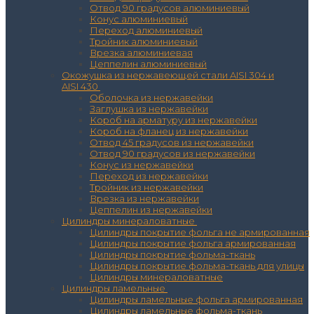
Отвод 90 градусов алюминиевый
Конус алюминиевый
Переход алюминиевый
Тройник алюминиевый
Врезка алюминиевая
Цеппелин алюминиевый
Окожушка из нержавеющей стали AISI 304 и
AISI 430
Оболочка из нержавейки
Заглушка из нержавейки
Короб на арматуру из нержавейки
Короб на фланец из нержавейки
Отвод 45 градусов из нержавейки
Отвод 90 градусов из нержавейки
Конус из нержавейки
Переход из нержавейки
Тройник из нержавейки
Врезка из нержавейки
Цеппелин из нержавейки
Цилиндры минераловатные
Цилиндры покрытие фольга не армированная
Цилиндры покрытие фольга армированная
Цилиндры покрытие фольма-ткань
Цилиндры покрытие фольма-ткань для улицы
Цилиндры минераловатные
Цилиндры ламельные
Цилиндры ламельные фольга армированная
Цилиндры ламельные фольма-ткань