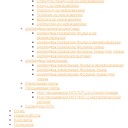
Отвод 90 градусов из нержавейки
Конус из нержавейки
Переход из нержавейки
Тройник из нержавейки
Врезка из нержавейки
Цеппелин из нержавейки
Цилиндры минераловатные
Цилиндры покрытие фольга не
армированная
Цилиндры покрытие фольга армированная
Цилиндры покрытие фольма-ткань
Цилиндры покрытие фольма-ткань для улицы
Цилиндры минераловатные
Цилиндры ламельные
Цилиндры ламельные фольга армированная
Цилиндры ламельные фольма-ткань
Цилиндры ламельные фольма-ткань для
улицы
Ламельные маты
Прошивные маты
Мат прошивной МП (СТ) со стеклотканью
Мат прошивной МП (МС) с металлической
сеткой
Скорлупа ППУ
О нас
Наши работы
Контакты
Полезное