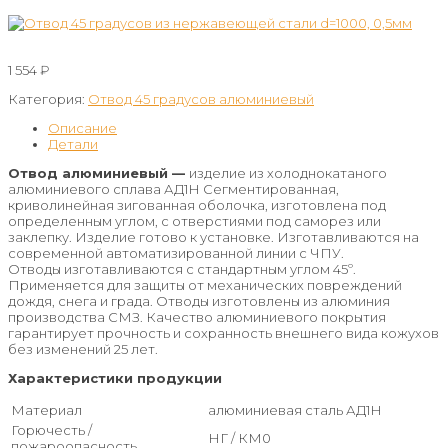
1 554
₽
Категория:
Отвод 45 градусов алюминиевый
Описание
Детали
Отвод алюминиевый —
изделие из холоднокатаного
алюминиевого сплава АД1Н Сегментированная,
криволинейная зигованная оболочка, изготовлена под
определенным углом, с отверстиями под саморез или
заклепку. Изделие готово к установке. Изготавливаются на
современной автоматизированной линии с ЧПУ.
Отводы изготавливаются с стандартным углом 45º.
Применяется для защиты от механических повреждений
дождя, снега и града. Отводы изготовлены из алюминия
производства СМЗ. Качество алюминиевого покрытия
гарантирует прочность и сохранность внешнего вида кожухов
без изменений 25 лет.
Характеристики продукции
Материал
алюминиевая сталь АД1Н
Горючесть /
НГ / КМ0
пожароопасность