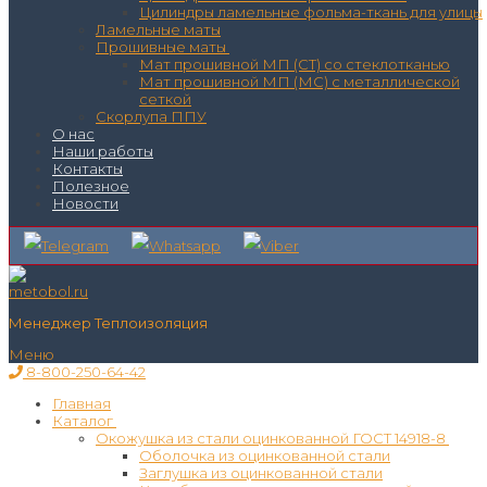
Цилиндры ламельные фольма-ткань для улицы
Ламельные маты
Прошивные маты
Мат прошивной МП (СТ) со стеклотканью
Мат прошивной МП (МС) с металлической
сеткой
Скорлупа ППУ
О нас
Наши работы
Контакты
Полезное
Новости
Менеджер Теплоизоляция
Меню
8-800-250-64-42
Главная
Каталог
Окожушка из стали оцинкованной ГОСТ 14918-8
Оболочка из оцинкованной стали
Заглушка из оцинкованной стали