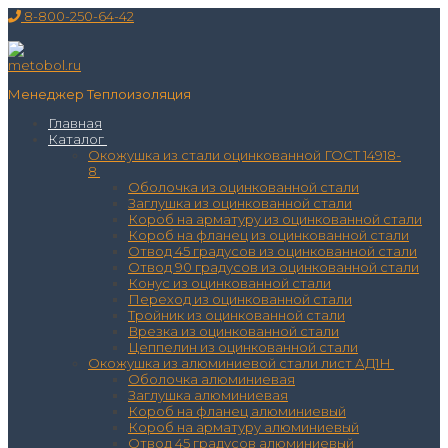
Перейти
Меню
Закрыть
8-800-250-64-42
к
содержимому
Менеджер Теплоизоляция
Главная
Каталог
Окожушка из стали оцинкованной ГОСТ 14918-
8
Оболочка из оцинкованной стали
Заглушка из оцинкованной стали
Короб на арматуру из оцинкованной стали
Короб на фланец из оцинкованной стали
Отвод 45 градусов из оцинкованной стали
Отвод 90 градусов из оцинкованной стали
Конус из оцинкованной стали
Переход из оцинкованной стали
Тройник из оцинкованной стали
Врезка из оцинкованной стали
Цеппелин из оцинкованной стали
Окожушка из алюминиевой стали лист АД1Н
Оболочка алюминиевая
Заглушка алюминиевая
Короб на фланец алюминиевый
Короб на арматуру алюминиевый
Отвод 45 градусов алюминиевый