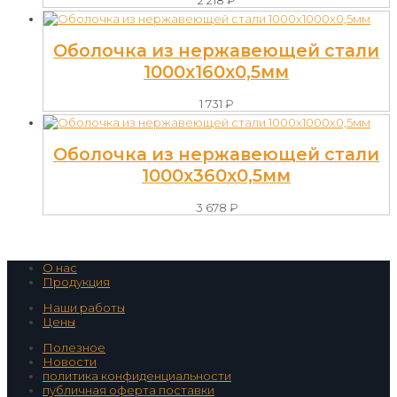
Оболочка из нержавеющей стали
1000х160х0,5мм
1 731
₽
Оболочка из нержавеющей стали
1000х360х0,5мм
3 678
₽
О нас
Продукция
Наши работы
Цены
Полезное
Новости
политика конфиденциальности
публичная оферта поставки