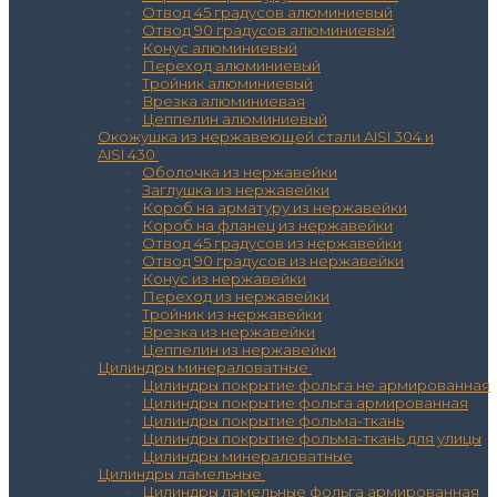
Отвод 45 градусов алюминиевый
Отвод 90 градусов алюминиевый
Конус алюминиевый
Переход алюминиевый
Тройник алюминиевый
Врезка алюминиевая
Цеппелин алюминиевый
Окожушка из нержавеющей стали AISI 304 и
AISI 430
Оболочка из нержавейки
Заглушка из нержавейки
Короб на арматуру из нержавейки
Короб на фланец из нержавейки
Отвод 45 градусов из нержавейки
Отвод 90 градусов из нержавейки
Конус из нержавейки
Переход из нержавейки
Тройник из нержавейки
Врезка из нержавейки
Цеппелин из нержавейки
Цилиндры минераловатные
Цилиндры покрытие фольга не армированная
Цилиндры покрытие фольга армированная
Цилиндры покрытие фольма-ткань
Цилиндры покрытие фольма-ткань для улицы
Цилиндры минераловатные
Цилиндры ламельные
Цилиндры ламельные фольга армированная