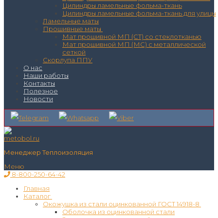
Цилиндры ламельные фольма-ткань
Цилиндры ламельные фольма-ткань для улицы
Ламельные маты
Прошивные маты
Мат прошивной МП (СТ) со стеклотканью
Мат прошивной МП (МС) с металлической
сеткой
Скорлупа ППУ
О нас
Наши работы
Контакты
Полезное
Новости
Менеджер Теплоизоляция
Меню
8-800-250-64-42
Главная
Каталог
Окожушка из стали оцинкованной ГОСТ 14918-8
Оболочка из оцинкованной стали