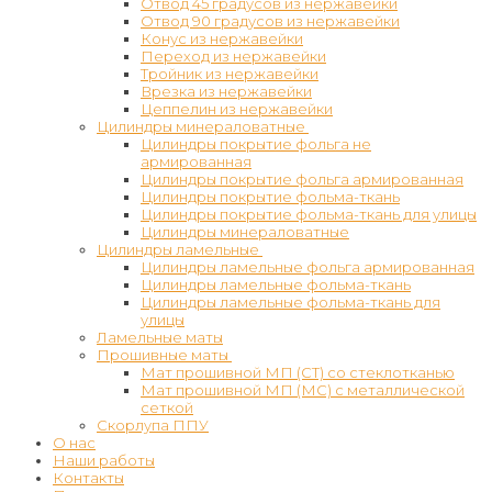
Отвод 45 градусов из нержавейки
Отвод 90 градусов из нержавейки
Конус из нержавейки
Переход из нержавейки
Тройник из нержавейки
Врезка из нержавейки
Цеппелин из нержавейки
Цилиндры минераловатные
Цилиндры покрытие фольга не
армированная
Цилиндры покрытие фольга армированная
Цилиндры покрытие фольма-ткань
Цилиндры покрытие фольма-ткань для улицы
Цилиндры минераловатные
Цилиндры ламельные
Цилиндры ламельные фольга армированная
Цилиндры ламельные фольма-ткань
Цилиндры ламельные фольма-ткань для
улицы
Ламельные маты
Прошивные маты
Мат прошивной МП (СТ) со стеклотканью
Мат прошивной МП (МС) с металлической
сеткой
Скорлупа ППУ
О нас
Наши работы
Контакты