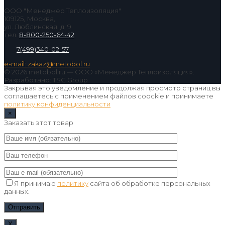
ООО "Менеджер Теплоизоляция"
109125, Москва,
ул. Люблинская, д. 9
тел.
8-800-250-64-42
7(499)340-02-57
e-mail: zakaz@metobol.ru
© 2026 metobol.ru — ООО «Менеджер Теплоизоляция».
Разработано: TSG Group
Закрывая это уведомление и продолжая просмотр страниц вы
соглашаетесь с применением файлов coockie и принимаете
политику конфиденциальности
×
Заказать этот товар
Я принимаю
политику
сайта об обработке персональных
данных.
Х