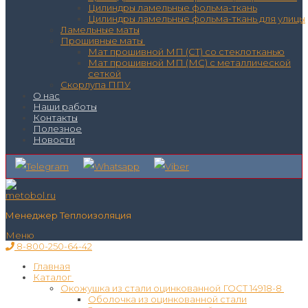
Цилиндры ламельные фольма-ткань
Цилиндры ламельные фольма-ткань для улицы
Ламельные маты
Прошивные маты
Мат прошивной МП (СТ) со стеклотканью
Мат прошивной МП (МС) с металлической
сеткой
Скорлупа ППУ
О нас
Наши работы
Контакты
Полезное
Новости
Менеджер Теплоизоляция
Меню
8-800-250-64-42
Главная
Каталог
Окожушка из стали оцинкованной ГОСТ 14918-8
Оболочка из оцинкованной стали