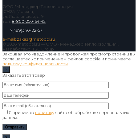
ООО "Менеджер Теплоизоляция"
109125, Москва,
ул. Люблинская, д. 9
тел.
8-800-250-64-42
7(499)340-02-57
e-mail: zakaz@metobol.ru
© 2026 metobol.ru — ООО «Менеджер Теплоизоляция».
Разработано: TSG Group
Закрывая это уведомление и продолжая просмотр страниц вы
соглашаетесь с применением файлов coockie и принимаете
политику конфиденциальности
×
Заказать этот товар
Я принимаю
политику
сайта об обработке персональных
данных.
Х