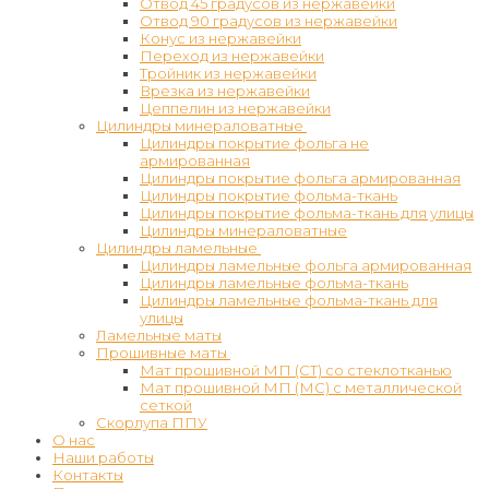
Отвод 45 градусов из нержавейки
Отвод 90 градусов из нержавейки
Конус из нержавейки
Переход из нержавейки
Тройник из нержавейки
Врезка из нержавейки
Цеппелин из нержавейки
Цилиндры минераловатные
Цилиндры покрытие фольга не
армированная
Цилиндры покрытие фольга армированная
Цилиндры покрытие фольма-ткань
Цилиндры покрытие фольма-ткань для улицы
Цилиндры минераловатные
Цилиндры ламельные
Цилиндры ламельные фольга армированная
Цилиндры ламельные фольма-ткань
Цилиндры ламельные фольма-ткань для
улицы
Ламельные маты
Прошивные маты
Мат прошивной МП (СТ) со стеклотканью
Мат прошивной МП (МС) с металлической
сеткой
Скорлупа ППУ
О нас
Наши работы
Контакты