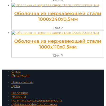
Оболочка из нержавеющей стали
1000х240х0,5мм
2 510
₽
Оболочка из нержавеющей стали
1000х110х0,5мм
1 244
₽
О нас
Продукция
Наши работы
Цены
Полезное
Новости
политика конфиденциальности
публичная оферта поставки