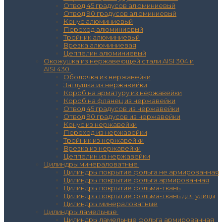
Отвод 45 градусов алюминиевый
Отвод 90 градусов алюминиевый
Конус алюминиевый
Переход алюминиевый
Тройник алюминиевый
Врезка алюминиевая
Цеппелин алюминиевый
Окожушка из нержавеющей стали AISI 304 и
AISI 430
Оболочка из нержавейки
Заглушка из нержавейки
Короб на арматуру из нержавейки
Короб на фланец из нержавейки
Отвод 45 градусов из нержавейки
Отвод 90 градусов из нержавейки
Конус из нержавейки
Переход из нержавейки
Тройник из нержавейки
Врезка из нержавейки
Цеппелин из нержавейки
Цилиндры минераловатные
Цилиндры покрытие фольга не армированная
Цилиндры покрытие фольга армированная
Цилиндры покрытие фольма-ткань
Цилиндры покрытие фольма-ткань для улицы
Цилиндры минераловатные
Цилиндры ламельные
Цилиндры ламельные фольга армированная