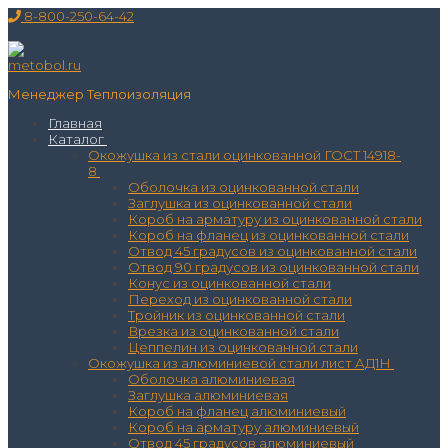
Перейти
Меню
Закрыть
8-800-250-64-42
к
содержимому
Менеджер Теплоизоляция
Главная
Каталог
Окожушка из стали оцинкованной ГОСТ 14918-
8
Оболочка из оцинкованной стали
Заглушка из оцинкованной стали
Короб на арматуру из оцинкованной стали
Короб на фланец из оцинкованной стали
Отвод 45 градусов из оцинкованной стали
Отвод 90 градусов из оцинкованной стали
Конус из оцинкованной стали
Переход из оцинкованной стали
Тройник из оцинкованной стали
Врезка из оцинкованной стали
Цеппелин из оцинкованной стали
Окожушка из алюминиевой стали лист АД1Н
Оболочка алюминиевая
Заглушка алюминиевая
Короб на фланец алюминиевый
Короб на арматуру алюминиевый
Отвод 45 градусов алюминиевый