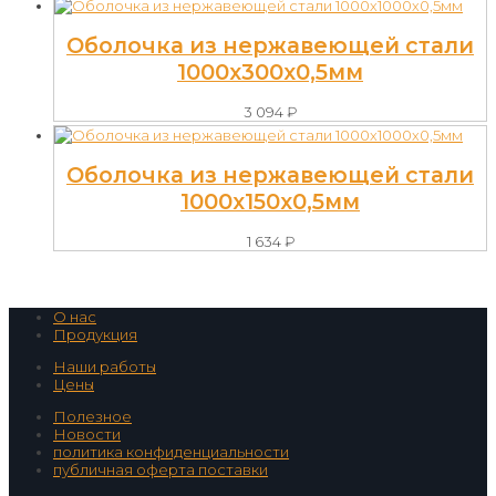
Оболочка из нержавеющей стали
1000х300х0,5мм
3 094
₽
Оболочка из нержавеющей стали
1000х150х0,5мм
1 634
₽
О нас
Продукция
Наши работы
Цены
Полезное
Новости
политика конфиденциальности
публичная оферта поставки