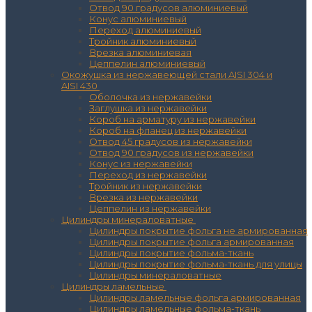
Отвод 90 градусов алюминиевый
Конус алюминиевый
Переход алюминиевый
Тройник алюминиевый
Врезка алюминиевая
Цеппелин алюминиевый
Окожушка из нержавеющей стали AISI 304 и
AISI 430
Оболочка из нержавейки
Заглушка из нержавейки
Короб на арматуру из нержавейки
Короб на фланец из нержавейки
Отвод 45 градусов из нержавейки
Отвод 90 градусов из нержавейки
Конус из нержавейки
Переход из нержавейки
Тройник из нержавейки
Врезка из нержавейки
Цеппелин из нержавейки
Цилиндры минераловатные
Цилиндры покрытие фольга не армированная
Цилиндры покрытие фольга армированная
Цилиндры покрытие фольма-ткань
Цилиндры покрытие фольма-ткань для улицы
Цилиндры минераловатные
Цилиндры ламельные
Цилиндры ламельные фольга армированная
Цилиндры ламельные фольма-ткань