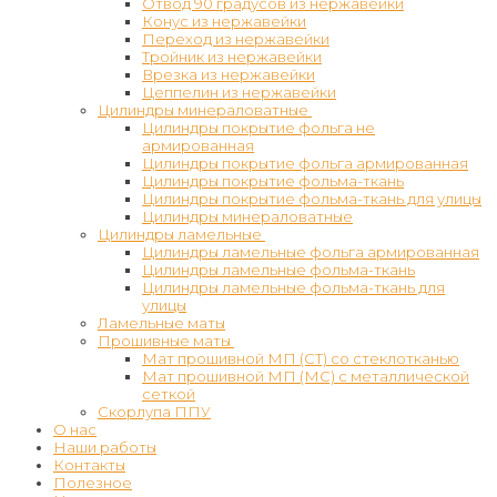
Отвод 90 градусов из нержавейки
Конус из нержавейки
Переход из нержавейки
Тройник из нержавейки
Врезка из нержавейки
Цеппелин из нержавейки
Цилиндры минераловатные
Цилиндры покрытие фольга не
армированная
Цилиндры покрытие фольга армированная
Цилиндры покрытие фольма-ткань
Цилиндры покрытие фольма-ткань для улицы
Цилиндры минераловатные
Цилиндры ламельные
Цилиндры ламельные фольга армированная
Цилиндры ламельные фольма-ткань
Цилиндры ламельные фольма-ткань для
улицы
Ламельные маты
Прошивные маты
Мат прошивной МП (СТ) со стеклотканью
Мат прошивной МП (МС) с металлической
сеткой
Скорлупа ППУ
О нас
Наши работы
Контакты
Полезное