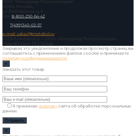
ООО "Менеджер Теплоизоляция"
109125, Москва,
ул. Люблинская, д. 9
тел.
8-800-250-64-42
7(499)340-02-57
e-mail: zakaz@metobol.ru
© 2026 metobol.ru — ООО «Менеджер Теплоизоляция».
Разработано: TSG Group
Закрывая это уведомление и продолжая просмотр страниц вы
соглашаетесь с применением файлов coockie и принимаете
политику конфиденциальности
×
Заказать этот товар
Я принимаю
политику
сайта об обработке персональных
данных.
Х