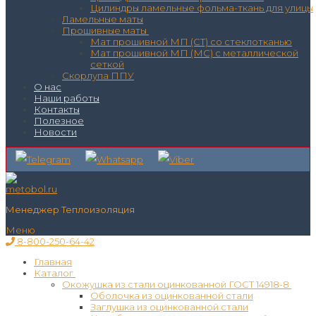
Цилиндры ламельные фольма-ткань для улицы
Ламельные маты
Прошивные маты
Мат прошивной МП (СТ) со стеклотканью
Мат прошивной МП (МС) с металлической
сеткой
Скорлупа ППУ
О нас
Наши работы
Контакты
Полезное
Новости
Менеджер Теплоизоляция
Меню
8-800-250-64-42
Главная
Каталог
Окожушка из стали оцинкованной ГОСТ 14918-8
Оболочка из оцинкованной стали
Заглушка из оцинкованной стали