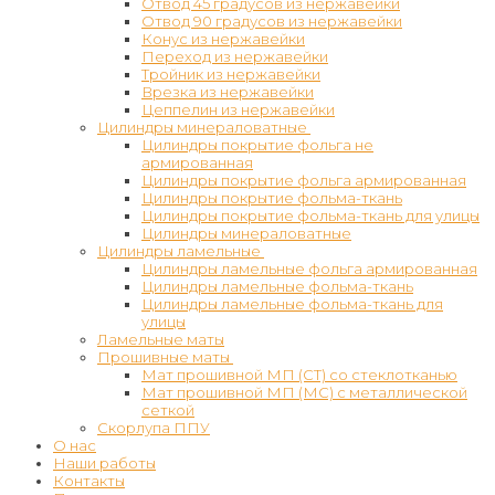
Отвод 45 градусов из нержавейки
Отвод 90 градусов из нержавейки
Конус из нержавейки
Переход из нержавейки
Тройник из нержавейки
Врезка из нержавейки
Цеппелин из нержавейки
Цилиндры минераловатные
Цилиндры покрытие фольга не
армированная
Цилиндры покрытие фольга армированная
Цилиндры покрытие фольма-ткань
Цилиндры покрытие фольма-ткань для улицы
Цилиндры минераловатные
Цилиндры ламельные
Цилиндры ламельные фольга армированная
Цилиндры ламельные фольма-ткань
Цилиндры ламельные фольма-ткань для
улицы
Ламельные маты
Прошивные маты
Мат прошивной МП (СТ) со стеклотканью
Мат прошивной МП (МС) с металлической
сеткой
Скорлупа ППУ
О нас
Наши работы
Контакты