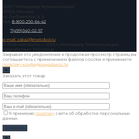
ООО "Менеджер Теплоизоляция"
109125, Москва,
ул. Люблинская, д. 9
тел.
8-800-250-64-42
7(499)340-02-57
e-mail: zakaz@metobol.ru
© 2026 metobol.ru — ООО «Менеджер Теплоизоляция».
Разработано: TSG Group
Закрывая это уведомление и продолжая просмотр страниц вы
соглашаетесь с применением файлов coockie и принимаете
политику конфиденциальности
×
Заказать этот товар
Я принимаю
политику
сайта об обработке персональных
данных.
Х