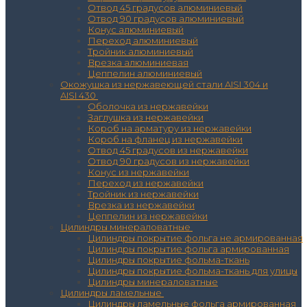
Отвод 45 градусов алюминиевый
Отвод 90 градусов алюминиевый
Конус алюминиевый
Переход алюминиевый
Тройник алюминиевый
Врезка алюминиевая
Цеппелин алюминиевый
Окожушка из нержавеющей стали AISI 304 и
AISI 430
Оболочка из нержавейки
Заглушка из нержавейки
Короб на арматуру из нержавейки
Короб на фланец из нержавейки
Отвод 45 градусов из нержавейки
Отвод 90 градусов из нержавейки
Конус из нержавейки
Переход из нержавейки
Тройник из нержавейки
Врезка из нержавейки
Цеппелин из нержавейки
Цилиндры минераловатные
Цилиндры покрытие фольга не армированная
Цилиндры покрытие фольга армированная
Цилиндры покрытие фольма-ткань
Цилиндры покрытие фольма-ткань для улицы
Цилиндры минераловатные
Цилиндры ламельные
Цилиндры ламельные фольга армированная