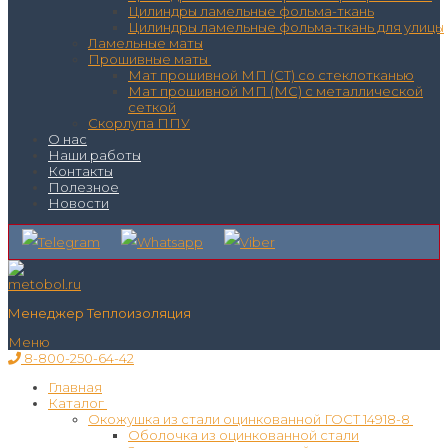
Цилиндры ламельные фольма-ткань
Цилиндры ламельные фольма-ткань для улицы
Ламельные маты
Прошивные маты
Мат прошивной МП (СТ) со стеклотканью
Мат прошивной МП (МС) с металлической
сеткой
Скорлупа ППУ
О нас
Наши работы
Контакты
Полезное
Новости
Менеджер Теплоизоляция
Меню
8-800-250-64-42
Главная
Каталог
Окожушка из стали оцинкованной ГОСТ 14918-8
Оболочка из оцинкованной стали