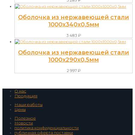
Оболочка из нержавеющей стали
1000х340х0,5мм
3 483
₽
Оболочка из нержавеющей стали
1000х290х0,5мм
2 997
₽
О нас
Продукция
Наши работы
Цены
Полезное
Новости
политика конфиденциальности
публичная оферта поставки