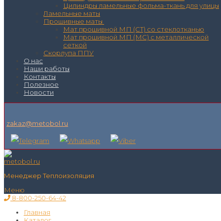
Цилиндры ламельные фольма-ткань для улицы
Ламельные маты
Прошивные маты
Мат прошивной МП (СТ) со стеклотканью
Мат прошивной МП (МС) с металлической
сеткой
Скорлупа ППУ
О нас
Наши работы
Контакты
Полезное
Новости
zakaz@metobol.ru
Менеджер Теплоизоляция
Меню
8-800-250-64-42
Главная
Каталог