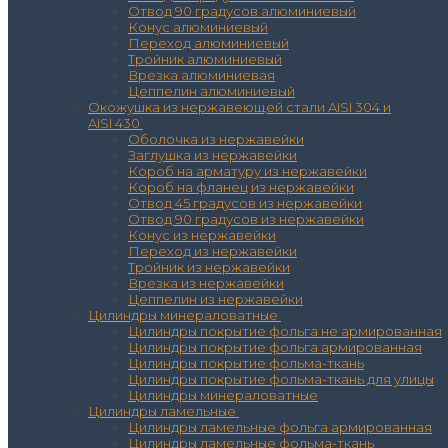
Отвод 90 градусов алюминиевый
Конус алюминиевый
Переход алюминиевый
Тройник алюминиевый
Врезка алюминиевая
Цеппелин алюминиевый
Окожушка из нержавеющей стали AISI 304 и
AISI 430
Оболочка из нержавейки
Заглушка из нержавейки
Короб на арматуру из нержавейки
Короб на фланец из нержавейки
Отвод 45 градусов из нержавейки
Отвод 90 градусов из нержавейки
Конус из нержавейки
Переход из нержавейки
Тройник из нержавейки
Врезка из нержавейки
Цеппелин из нержавейки
Цилиндры минераловатные
Цилиндры покрытие фольга не армированная
Цилиндры покрытие фольга армированная
Цилиндры покрытие фольма-ткань
Цилиндры покрытие фольма-ткань для улицы
Цилиндры минераловатные
Цилиндры ламельные
Цилиндры ламельные фольга армированная
Цилиндры ламельные фольма-ткань