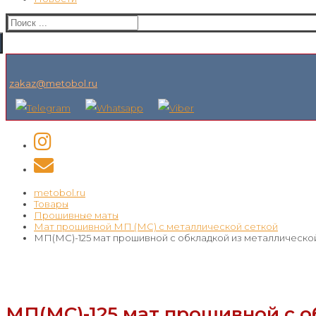
Искать:
zakaz@metobol.ru
metobol.ru
Товары
Прошивные маты
Мат прошивной МП (МС) с металлической сеткой
МП(МС)-125 мат прошивной с обкладкой из металлической
МП(МС)-125 мат прошивной с о