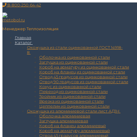
Перейти
Меню
Закрыть
8-800-250-64-42
к
содержимому
Менеджер Теплоизоляция
Главная
Каталог
Окожушка из стали оцинкованной ГОСТ 14918-
8
Оболочка из оцинкованной стали
Заглушка из оцинкованной стали
Короб на арматуру из оцинкованной стали
Короб на фланец из оцинкованной стали
Отвод 45 градусов из оцинкованной стали
Отвод 90 градусов из оцинкованной стали
Конус из оцинкованной стали
Переход из оцинкованной стали
Тройник из оцинкованной стали
Врезка из оцинкованной стали
Цеппелин из оцинкованной стали
Окожушка из алюминиевой стали лист АД1Н
Оболочка алюминиевая
Заглушка алюминиевая
Короб на фланец алюминиевый
Короб на арматуру алюминиевый
Отвод 45 градусов алюминиевый