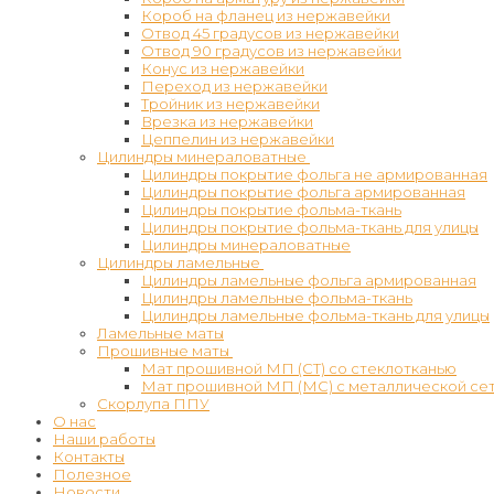
Короб на фланец из нержавейки
Отвод 45 градусов из нержавейки
Отвод 90 градусов из нержавейки
Конус из нержавейки
Переход из нержавейки
Тройник из нержавейки
Врезка из нержавейки
Цеппелин из нержавейки
Цилиндры минераловатные
Цилиндры покрытие фольга не армированная
Цилиндры покрытие фольга армированная
Цилиндры покрытие фольма-ткань
Цилиндры покрытие фольма-ткань для улицы
Цилиндры минераловатные
Цилиндры ламельные
Цилиндры ламельные фольга армированная
Цилиндры ламельные фольма-ткань
Цилиндры ламельные фольма-ткань для улицы
Ламельные маты
Прошивные маты
Мат прошивной МП (СТ) со стеклотканью
Мат прошивной МП (МС) с металлической се
Скорлупа ППУ
О нас
Наши работы
Контакты
Полезное
Новости