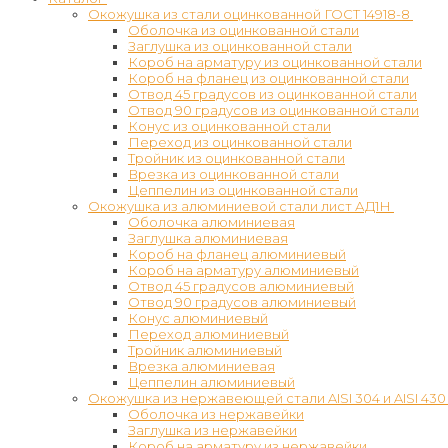
Окожушка из стали оцинкованной ГОСТ 14918-8
Оболочка из оцинкованной стали
Заглушка из оцинкованной стали
Короб на арматуру из оцинкованной стали
Короб на фланец из оцинкованной стали
Отвод 45 градусов из оцинкованной стали
Отвод 90 градусов из оцинкованной стали
Конус из оцинкованной стали
Переход из оцинкованной стали
Тройник из оцинкованной стали
Врезка из оцинкованной стали
Цеппелин из оцинкованной стали
Окожушка из алюминиевой стали лист АД1Н
Оболочка алюминиевая
Заглушка алюминиевая
Короб на фланец алюминиевый
Короб на арматуру алюминиевый
Отвод 45 градусов алюминиевый
Отвод 90 градусов алюминиевый
Конус алюминиевый
Переход алюминиевый
Тройник алюминиевый
Врезка алюминиевая
Цеппелин алюминиевый
Окожушка из нержавеющей стали AISI 304 и AISI 430
Оболочка из нержавейки
Заглушка из нержавейки
Короб на арматуру из нержавейки