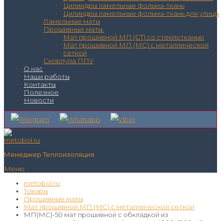
Цилиндры ламельные фольма-ткань
Цилиндры ламельные фольма-ткань для улицы
Ламельные маты
Прошивные маты
Мат прошивной МП (СТ) со стеклотканью
Мат прошивной МП (МС) с металлической
сеткой
Скорлупа ППУ
О нас
Наши работы
Контакты
Полезное
Новости
Менеджер Теплоизоляция
Меню
metobol.ru
Товары
Прошивные маты
Мат прошивной МП (МС) с металлической сеткой
МП(МС)-50 мат прошивной с обкладкой из