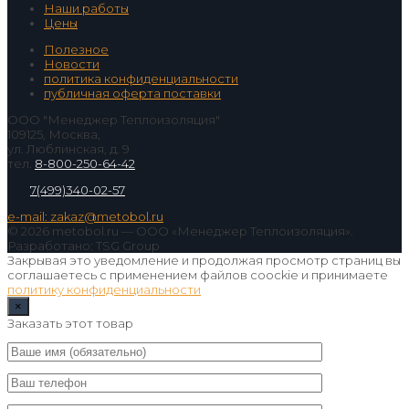
Наши работы
Цены
Полезное
Новости
политика конфиденциальности
публичная оферта поставки
ООО "Менеджер Теплоизоляция"
109125, Москва,
ул. Люблинская, д. 9
тел.
8-800-250-64-42
7(499)340-02-57
e-mail: zakaz@metobol.ru
© 2026 metobol.ru — ООО «Менеджер Теплоизоляция».
Разработано: TSG Group
Закрывая это уведомление и продолжая просмотр страниц вы
соглашаетесь с применением файлов coockie и принимаете
политику конфиденциальности
×
Заказать этот товар