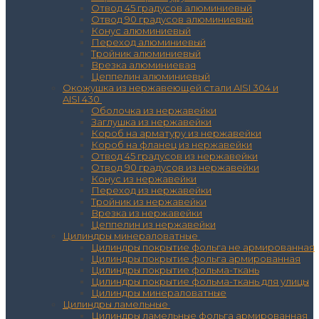
Отвод 45 градусов алюминиевый
Отвод 90 градусов алюминиевый
Конус алюминиевый
Переход алюминиевый
Тройник алюминиевый
Врезка алюминиевая
Цеппелин алюминиевый
Окожушка из нержавеющей стали AISI 304 и
AISI 430
Оболочка из нержавейки
Заглушка из нержавейки
Короб на арматуру из нержавейки
Короб на фланец из нержавейки
Отвод 45 градусов из нержавейки
Отвод 90 градусов из нержавейки
Конус из нержавейки
Переход из нержавейки
Тройник из нержавейки
Врезка из нержавейки
Цеппелин из нержавейки
Цилиндры минераловатные
Цилиндры покрытие фольга не армированная
Цилиндры покрытие фольга армированная
Цилиндры покрытие фольма-ткань
Цилиндры покрытие фольма-ткань для улицы
Цилиндры минераловатные
Цилиндры ламельные
Цилиндры ламельные фольга армированная