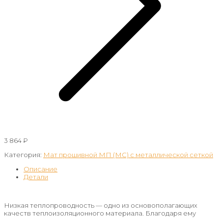
3 864
₽
Категория:
Мат прошивной МП (МС) с металлической сеткой
Описание
Детали
Низкая теплопроводность — одно из основополагающих
качеств теплоизоляционного материала. Благодаря ему