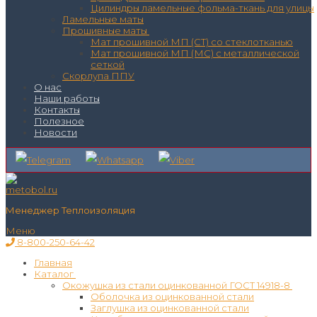
Цилиндры ламельные фольма-ткань для улицы
Ламельные маты
Прошивные маты
Мат прошивной МП (СТ) со стеклотканью
Мат прошивной МП (МС) с металлической
сеткой
Скорлупа ППУ
О нас
Наши работы
Контакты
Полезное
Новости
Менеджер Теплоизоляция
Меню
8-800-250-64-42
Главная
Каталог
Окожушка из стали оцинкованной ГОСТ 14918-8
Оболочка из оцинкованной стали
Заглушка из оцинкованной стали