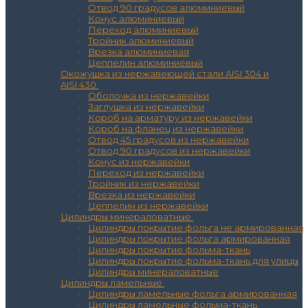
Отвод 90 градусов алюминиевый
Конус алюминиевый
Переход алюминиевый
Тройник алюминиевый
Врезка алюминиевая
Цеппелин алюминиевый
Окожушка из нержавеющей стали AISI 304 и
AISI 430
Оболочка из нержавейки
Заглушка из нержавейки
Короб на арматуру из нержавейки
Короб на фланец из нержавейки
Отвод 45 градусов из нержавейки
Отвод 90 градусов из нержавейки
Конус из нержавейки
Переход из нержавейки
Тройник из нержавейки
Врезка из нержавейки
Цеппелин из нержавейки
Цилиндры минераловатные
Цилиндры покрытие фольга не армированная
Цилиндры покрытие фольга армированная
Цилиндры покрытие фольма-ткань
Цилиндры покрытие фольма-ткань для улицы
Цилиндры минераловатные
Цилиндры ламельные
Цилиндры ламельные фольга армированная
Цилиндры ламельные фольма-ткань