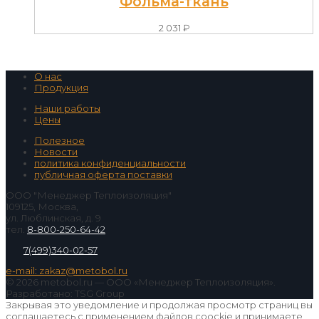
Фольма-ткань
2 031
₽
О нас
Продукция
Наши работы
Цены
Полезное
Новости
политика конфиденциальности
публичная оферта поставки
ООО "Менеджер Теплоизоляция"
109125, Москва,
ул. Люблинская, д. 9
тел.
8-800-250-64-42
7(499)340-02-57
e-mail: zakaz@metobol.ru
© 2026 metobol.ru — ООО «Менеджер Теплоизоляция».
Разработано: TSG Group
Закрывая это уведомление и продолжая просмотр страниц вы
соглашаетесь с применением файлов coockie и принимаете