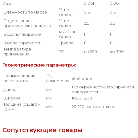
λ125
0,061
0,06
%, не
Влажность по массе
0,5
0,5
более
Содержание
%, не
2,5
2,5
органических веществ
более
кг/м2, не
Водопоглощение
1
1
более
Группа горючести
Группа
Г1
Г1
Температура
°С
до 250
до 300
применения
Геометрические параметры:
Наименование
Ед.
Значение
показателя
измерения
По окружности изолируемой
Длина
мм
поверхности
Ширина
мм
1000, 1200
Толщина (с шагом
мм
20-120 включительно
10 мм)
Сопутствующие товары