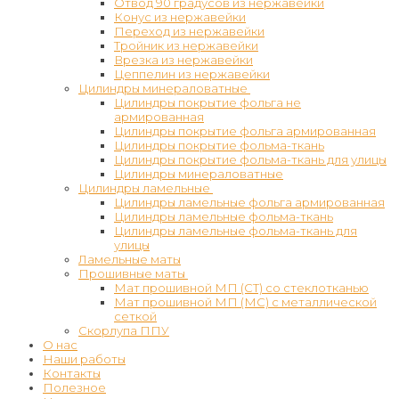
Отвод 90 градусов из нержавейки
Конус из нержавейки
Переход из нержавейки
Тройник из нержавейки
Врезка из нержавейки
Цеппелин из нержавейки
Цилиндры минераловатные
Цилиндры покрытие фольга не
армированная
Цилиндры покрытие фольга армированная
Цилиндры покрытие фольма-ткань
Цилиндры покрытие фольма-ткань для улицы
Цилиндры минераловатные
Цилиндры ламельные
Цилиндры ламельные фольга армированная
Цилиндры ламельные фольма-ткань
Цилиндры ламельные фольма-ткань для
улицы
Ламельные маты
Прошивные маты
Мат прошивной МП (СТ) со стеклотканью
Мат прошивной МП (МС) с металлической
сеткой
Скорлупа ППУ
О нас
Наши работы
Контакты
Полезное