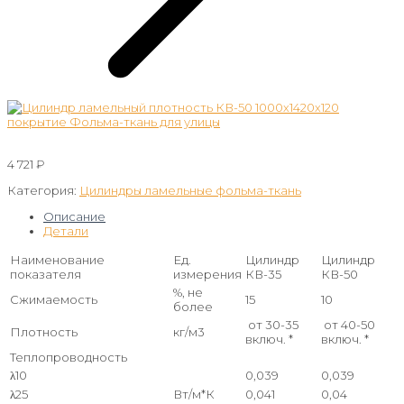
4 721
₽
Категория:
Цилиндры ламельные фольма-ткань
Описание
Детали
Наименование
Ед.
Цилиндр
Цилиндр
показателя
измерения
КВ-35
КВ-50
%, не
Сжимаемость
15
10
более
от 30-35
от 40-50
Плотность
кг/м3
включ. *
включ. *
Теплопроводность
λ10
0,039
0,039
λ25
Вт/м*К
0,041
0,04