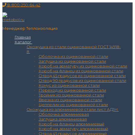
Перейти
Меню
Закрыть
8-800-250-64-42
к
содержимому
Менеджер Теплоизоляция
Главная
Каталог
Окожушка из стали оцинкованной ГОСТ 14918-
8
Оболочка из оцинкованной стали
Заглушка из оцинкованной стали
Короб на арматуру из оцинкованной стали
Короб на фланец из оцинкованной стали
Отвод 45 градусов из оцинкованной стали
Отвод 90 градусов из оцинкованной стали
Конус из оцинкованной стали
Переход из оцинкованной стали
Тройник из оцинкованной стали
Врезка из оцинкованной стали
Цеппелин из оцинкованной стали
Окожушка из алюминиевой стали лист АД1Н
Оболочка алюминиевая
Заглушка алюминиевая
Короб на фланец алюминиевый
Короб на арматуру алюминиевый
Отвод 45 градусов алюминиевый