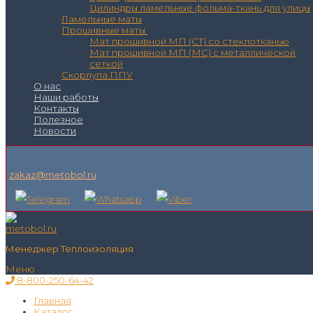
Цилиндры ламельные фольма-ткань для улицы
Ламельные маты
Прошивные маты
Мат прошивной МП (СТ) со стеклотканью
Мат прошивной МП (МС) с металлической
сеткой
Скорлупа ППУ
О нас
Наши работы
Контакты
Полезное
Новости
zakaz@metobol.ru
Менеджер Теплоизоляция
Меню
8-800-250-64-42
Главная
Каталог