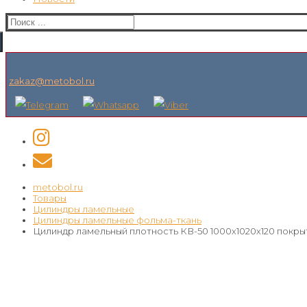
Искать:
zakaz@metobol.ru
metobol.ru
Товары
Цилиндры ламельные
Цилиндры ламельные фольма-ткань
Цилиндр ламельный плотность КВ-50 1000х1020х120 покр