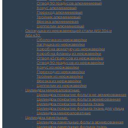
Отвод 90 градусов алюминиевый
Конус алюминиевый
Переход алюминиевый
Тройник алюминиевый
Врезка алюминиевая
Цеппелин алюминиевый
Окожушка из нержавеющей стали AISI 304 и
AISI 430
Оболочка из нержавейки
Заглушка из нержавейки
Короб на арматуру из нержавейки
Короб на фланец из нержавейки
Отвод 45 градусов из нержавейки
Отвод 90 градусов из нержавейки
Конус из нержавейки
Переход из нержавейки
Тройник из нержавейки
Врезка из нержавейки
Цеппелин из нержавейки
Цилиндры минераловатные
Цилиндры покрытие фольга не армированная
Цилиндры покрытие фольга армированная
Цилиндры покрытие фольма-ткань
Цилиндры покрытие фольма-ткань для улицы
Цилиндры минераловатные
Цилиндры ламельные
Цилиндры ламельные фольга армированная
Цилиндры ламельные фольма-ткань