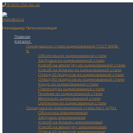
Перейти
Меню
Закрыть
8-800-250-64-42
к
содержимому
Менеджер Теплоизоляция
Главная
Каталог
Окожушка из стали оцинкованной ГОСТ 14918-
8
Оболочка из оцинкованной стали
Заглушка из оцинкованной стали
Короб на арматуру из оцинкованной стали
Короб на фланец из оцинкованной стали
Отвод 45 градусов из оцинкованной стали
Отвод 90 градусов из оцинкованной стали
Конус из оцинкованной стали
Переход из оцинкованной стали
Тройник из оцинкованной стали
Врезка из оцинкованной стали
Цеппелин из оцинкованной стали
Окожушка из алюминиевой стали лист АД1Н
Оболочка алюминиевая
Заглушка алюминиевая
Короб на фланец алюминиевый
Короб на арматуру алюминиевый
Отвод 45 градусов алюминиевый