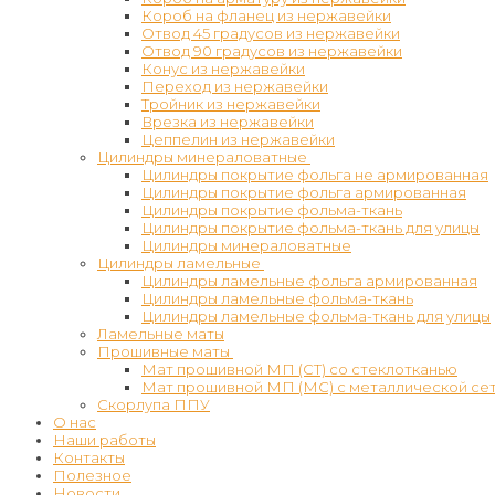
Короб на фланец из нержавейки
Отвод 45 градусов из нержавейки
Отвод 90 градусов из нержавейки
Конус из нержавейки
Переход из нержавейки
Тройник из нержавейки
Врезка из нержавейки
Цеппелин из нержавейки
Цилиндры минераловатные
Цилиндры покрытие фольга не армированная
Цилиндры покрытие фольга армированная
Цилиндры покрытие фольма-ткань
Цилиндры покрытие фольма-ткань для улицы
Цилиндры минераловатные
Цилиндры ламельные
Цилиндры ламельные фольга армированная
Цилиндры ламельные фольма-ткань
Цилиндры ламельные фольма-ткань для улицы
Ламельные маты
Прошивные маты
Мат прошивной МП (СТ) со стеклотканью
Мат прошивной МП (МС) с металлической се
Скорлупа ППУ
О нас
Наши работы
Контакты
Полезное
Новости