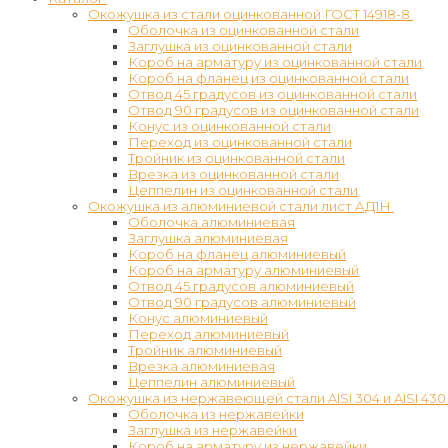
Окожушка из стали оцинкованной ГОСТ 14918-8
Оболочка из оцинкованной стали
Заглушка из оцинкованной стали
Короб на арматуру из оцинкованной стали
Короб на фланец из оцинкованной стали
Отвод 45 градусов из оцинкованной стали
Отвод 90 градусов из оцинкованной стали
Конус из оцинкованной стали
Переход из оцинкованной стали
Тройник из оцинкованной стали
Врезка из оцинкованной стали
Цеппелин из оцинкованной стали
Окожушка из алюминиевой стали лист АД1Н
Оболочка алюминиевая
Заглушка алюминиевая
Короб на фланец алюминиевый
Короб на арматуру алюминиевый
Отвод 45 градусов алюминиевый
Отвод 90 градусов алюминиевый
Конус алюминиевый
Переход алюминиевый
Тройник алюминиевый
Врезка алюминиевая
Цеппелин алюминиевый
Окожушка из нержавеющей стали AISI 304 и AISI 430
Оболочка из нержавейки
Заглушка из нержавейки
Короб на арматуру из нержавейки