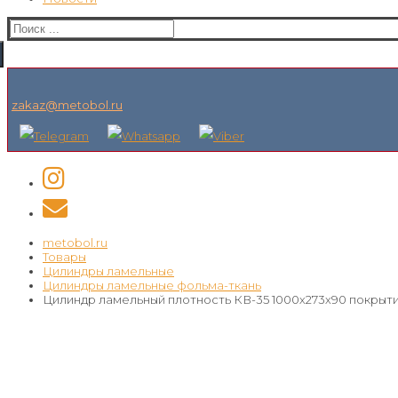
Искать:
zakaz@metobol.ru
metobol.ru
Товары
Цилиндры ламельные
Цилиндры ламельные фольма-ткань
Цилиндр ламельный плотность КВ-35 1000х273х90 покрыт