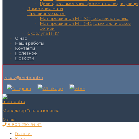
Цилиндры ламельные фольма-ткань для улицы
Ламельные маты
Прошивные маты
Мат прошивной МП (СТ) со стеклотканью
Мат прошивной МП (МС) с металлической
сеткой
Скорлупа ППУ
О нас
Наши работы
Контакты
Полезное
Новости
zakaz@metobol.ru
Менеджер Теплоизоляция
Меню
8-800-250-64-42
Главная
Каталог