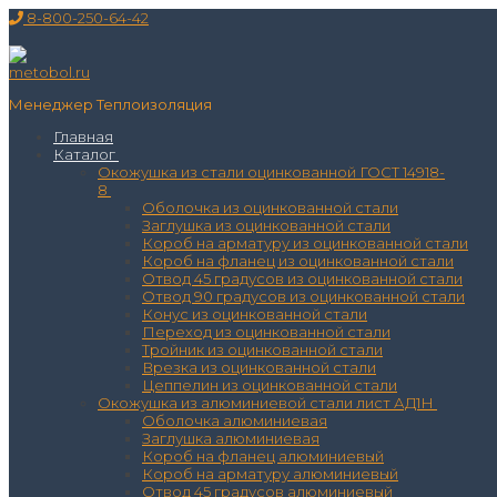
Перейти
Меню
Закрыть
8-800-250-64-42
к
содержимому
Менеджер Теплоизоляция
Главная
Каталог
Окожушка из стали оцинкованной ГОСТ 14918-
8
Оболочка из оцинкованной стали
Заглушка из оцинкованной стали
Короб на арматуру из оцинкованной стали
Короб на фланец из оцинкованной стали
Отвод 45 градусов из оцинкованной стали
Отвод 90 градусов из оцинкованной стали
Конус из оцинкованной стали
Переход из оцинкованной стали
Тройник из оцинкованной стали
Врезка из оцинкованной стали
Цеппелин из оцинкованной стали
Окожушка из алюминиевой стали лист АД1Н
Оболочка алюминиевая
Заглушка алюминиевая
Короб на фланец алюминиевый
Короб на арматуру алюминиевый
Отвод 45 градусов алюминиевый