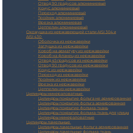
Отвод 90 градусов алюминиевый
Конус алюминиевый
Переход алюминиевый
Тройник алюминиевый
Врезка алюминиевая
Цеппелин алюминиевый
Окожушка из нержавеющей стали AISI 304 и
AISI 430
Оболочка из нержавейки
Заглушка из нержавейки
Короб на арматуру из нержавейки
Короб на фланец из нержавейки
Отвод 45 градусов из нержавейки
Отвод 90 градусов из нержавейки
Конус из нержавейки
Переход из нержавейки
Тройник из нержавейки
Врезка из нержавейки
Цеппелин из нержавейки
Цилиндры минераловатные
Цилиндры покрытие фольга не армированная
Цилиндры покрытие фольга армированная
Цилиндры покрытие фольма-ткань
Цилиндры покрытие фольма-ткань для улицы
Цилиндры минераловатные
Цилиндры ламельные
Цилиндры ламельные фольга армированная
Цилиндры ламельные фольма-ткань