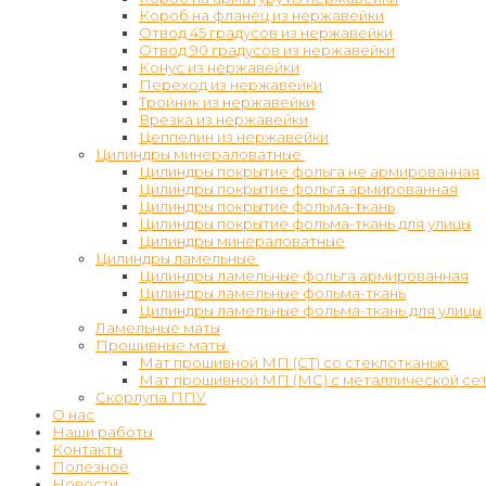
Короб на фланец из нержавейки
Отвод 45 градусов из нержавейки
Отвод 90 градусов из нержавейки
Конус из нержавейки
Переход из нержавейки
Тройник из нержавейки
Врезка из нержавейки
Цеппелин из нержавейки
Цилиндры минераловатные
Цилиндры покрытие фольга не армированная
Цилиндры покрытие фольга армированная
Цилиндры покрытие фольма-ткань
Цилиндры покрытие фольма-ткань для улицы
Цилиндры минераловатные
Цилиндры ламельные
Цилиндры ламельные фольга армированная
Цилиндры ламельные фольма-ткань
Цилиндры ламельные фольма-ткань для улицы
Ламельные маты
Прошивные маты
Мат прошивной МП (СТ) со стеклотканью
Мат прошивной МП (МС) с металлической се
Скорлупа ППУ
О нас
Наши работы
Контакты
Полезное
Новости