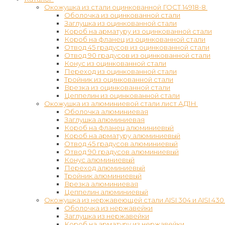
Окожушка из стали оцинкованной ГОСТ 14918-8
Оболочка из оцинкованной стали
Заглушка из оцинкованной стали
Короб на арматуру из оцинкованной стали
Короб на фланец из оцинкованной стали
Отвод 45 градусов из оцинкованной стали
Отвод 90 градусов из оцинкованной стали
Конус из оцинкованной стали
Переход из оцинкованной стали
Тройник из оцинкованной стали
Врезка из оцинкованной стали
Цеппелин из оцинкованной стали
Окожушка из алюминиевой стали лист АД1Н
Оболочка алюминиевая
Заглушка алюминиевая
Короб на фланец алюминиевый
Короб на арматуру алюминиевый
Отвод 45 градусов алюминиевый
Отвод 90 градусов алюминиевый
Конус алюминиевый
Переход алюминиевый
Тройник алюминиевый
Врезка алюминиевая
Цеппелин алюминиевый
Окожушка из нержавеющей стали AISI 304 и AISI 430
Оболочка из нержавейки
Заглушка из нержавейки
Короб на арматуру из нержавейки