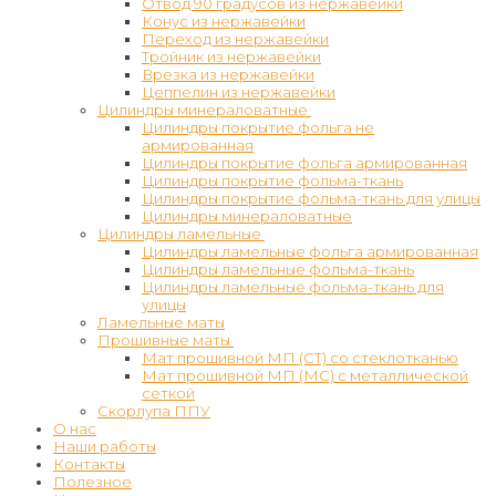
Отвод 90 градусов из нержавейки
Конус из нержавейки
Переход из нержавейки
Тройник из нержавейки
Врезка из нержавейки
Цеппелин из нержавейки
Цилиндры минераловатные
Цилиндры покрытие фольга не
армированная
Цилиндры покрытие фольга армированная
Цилиндры покрытие фольма-ткань
Цилиндры покрытие фольма-ткань для улицы
Цилиндры минераловатные
Цилиндры ламельные
Цилиндры ламельные фольга армированная
Цилиндры ламельные фольма-ткань
Цилиндры ламельные фольма-ткань для
улицы
Ламельные маты
Прошивные маты
Мат прошивной МП (СТ) со стеклотканью
Мат прошивной МП (МС) с металлической
сеткой
Скорлупа ППУ
О нас
Наши работы
Контакты
Полезное