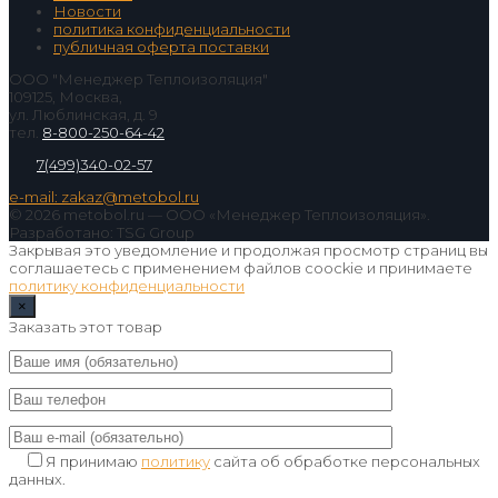
Новости
политика конфиденциальности
публичная оферта поставки
ООО "Менеджер Теплоизоляция"
109125, Москва,
ул. Люблинская, д. 9
тел.
8-800-250-64-42
7(499)340-02-57
e-mail: zakaz@metobol.ru
© 2026 metobol.ru — ООО «Менеджер Теплоизоляция».
Разработано: TSG Group
Закрывая это уведомление и продолжая просмотр страниц вы
соглашаетесь с применением файлов coockie и принимаете
политику конфиденциальности
×
Заказать этот товар
Я принимаю
политику
сайта об обработке персональных
данных.