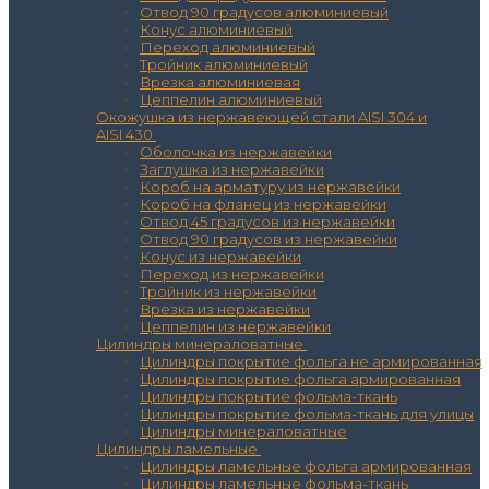
Отвод 90 градусов алюминиевый
Конус алюминиевый
Переход алюминиевый
Тройник алюминиевый
Врезка алюминиевая
Цеппелин алюминиевый
Окожушка из нержавеющей стали AISI 304 и
AISI 430
Оболочка из нержавейки
Заглушка из нержавейки
Короб на арматуру из нержавейки
Короб на фланец из нержавейки
Отвод 45 градусов из нержавейки
Отвод 90 градусов из нержавейки
Конус из нержавейки
Переход из нержавейки
Тройник из нержавейки
Врезка из нержавейки
Цеппелин из нержавейки
Цилиндры минераловатные
Цилиндры покрытие фольга не армированная
Цилиндры покрытие фольга армированная
Цилиндры покрытие фольма-ткань
Цилиндры покрытие фольма-ткань для улицы
Цилиндры минераловатные
Цилиндры ламельные
Цилиндры ламельные фольга армированная
Цилиндры ламельные фольма-ткань