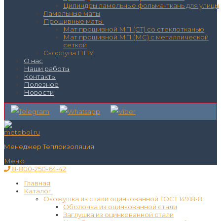
Цилиндры ламельные фольма-ткань для улицы
Ламельные маты
Прошивные маты
Мат прошивной МП (СТ) со стеклотканью
Мат прошивной МП (МС) с металлической
сеткой
Скорлупа ППУ
О нас
Наши работы
Контакты
Полезное
Новости
Менеджер Теплоизоляция
Меню
8-800-250-64-42
Главная
Каталог
Окожушка из стали оцинкованной ГОСТ 14918-8
Оболочка из оцинкованной стали
Заглушка из оцинкованной стали