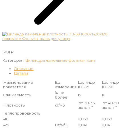
1 491
₽
Категория:
Цилиндры ламельные фольма-ткань
Описание
Детали
Наименование
Ед.
Цилиндр
Цилиндр
показателя
измерения
КВ-35
КВ-50
%, не
Сжимаемость
15
10
более
от 30-35
от 40-50
Плотность
кг/м3
включ. *
включ. *
Теплопроводность
λ10
0,039
0,039
λ25
Вт/м*К
0,041
0,04