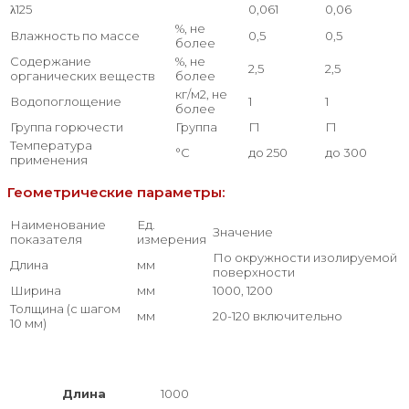
λ125
0,061
0,06
%, не
Влажность по массе
0,5
0,5
более
Содержание
%, не
2,5
2,5
органических веществ
более
кг/м2, не
Водопоглощение
1
1
более
Группа горючести
Группа
Г1
Г1
Температура
°С
до 250
до 300
применения
Геометрические параметры:
Наименование
Ед.
Значение
показателя
измерения
По окружности изолируемой
Длина
мм
поверхности
Ширина
мм
1000, 1200
Толщина (с шагом
мм
20-120 включительно
10 мм)
Длина
1000