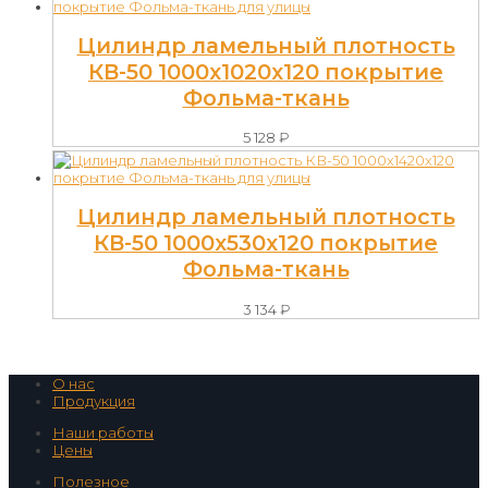
Цилиндр ламельный плотность
КВ-50 1000х1020х120 покрытие
Фольма-ткань
5 128
₽
Цилиндр ламельный плотность
КВ-50 1000х530х120 покрытие
Фольма-ткань
3 134
₽
О нас
Продукция
Наши работы
Цены
Полезное