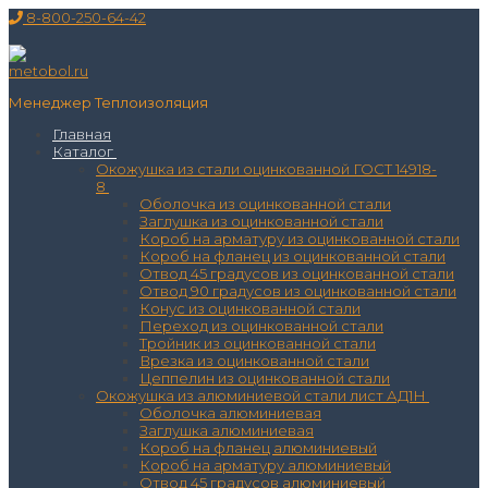
Перейти
Меню
Закрыть
8-800-250-64-42
к
содержимому
Менеджер Теплоизоляция
Главная
Каталог
Окожушка из стали оцинкованной ГОСТ 14918-
8
Оболочка из оцинкованной стали
Заглушка из оцинкованной стали
Короб на арматуру из оцинкованной стали
Короб на фланец из оцинкованной стали
Отвод 45 градусов из оцинкованной стали
Отвод 90 градусов из оцинкованной стали
Конус из оцинкованной стали
Переход из оцинкованной стали
Тройник из оцинкованной стали
Врезка из оцинкованной стали
Цеппелин из оцинкованной стали
Окожушка из алюминиевой стали лист АД1Н
Оболочка алюминиевая
Заглушка алюминиевая
Короб на фланец алюминиевый
Короб на арматуру алюминиевый
Отвод 45 градусов алюминиевый