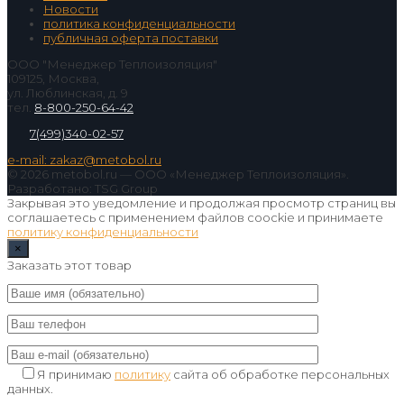
Новости
политика конфиденциальности
публичная оферта поставки
ООО "Менеджер Теплоизоляция"
109125, Москва,
ул. Люблинская, д. 9
тел.
8-800-250-64-42
7(499)340-02-57
e-mail: zakaz@metobol.ru
© 2026 metobol.ru — ООО «Менеджер Теплоизоляция».
Разработано: TSG Group
Закрывая это уведомление и продолжая просмотр страниц вы
соглашаетесь с применением файлов coockie и принимаете
политику конфиденциальности
×
Заказать этот товар
Я принимаю
политику
сайта об обработке персональных
данных.