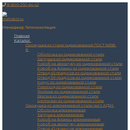
Перейти
Меню
Закрыть
8-800-250-64-42
к
содержимому
Менеджер Теплоизоляция
Главная
Каталог
Окожушка из стали оцинкованной ГОСТ 14918-
8
Оболочка из оцинкованной стали
Заглушка из оцинкованной стали
Короб на арматуру из оцинкованной стали
Короб на фланец из оцинкованной стали
Отвод 45 градусов из оцинкованной стали
Отвод 90 градусов из оцинкованной стали
Конус из оцинкованной стали
Переход из оцинкованной стали
Тройник из оцинкованной стали
Врезка из оцинкованной стали
Цеппелин из оцинкованной стали
Окожушка из алюминиевой стали лист АД1Н
Оболочка алюминиевая
Заглушка алюминиевая
Короб на фланец алюминиевый
Короб на арматуру алюминиевый
Отвод 45 градусов алюминиевый