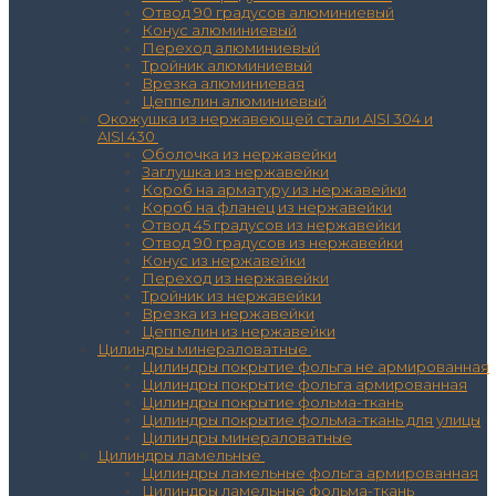
Отвод 90 градусов алюминиевый
Конус алюминиевый
Переход алюминиевый
Тройник алюминиевый
Врезка алюминиевая
Цеппелин алюминиевый
Окожушка из нержавеющей стали AISI 304 и
AISI 430
Оболочка из нержавейки
Заглушка из нержавейки
Короб на арматуру из нержавейки
Короб на фланец из нержавейки
Отвод 45 градусов из нержавейки
Отвод 90 градусов из нержавейки
Конус из нержавейки
Переход из нержавейки
Тройник из нержавейки
Врезка из нержавейки
Цеппелин из нержавейки
Цилиндры минераловатные
Цилиндры покрытие фольга не армированная
Цилиндры покрытие фольга армированная
Цилиндры покрытие фольма-ткань
Цилиндры покрытие фольма-ткань для улицы
Цилиндры минераловатные
Цилиндры ламельные
Цилиндры ламельные фольга армированная
Цилиндры ламельные фольма-ткань