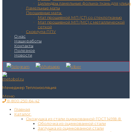
Цилиндры ламельные фольма-ткань для улицы
Ламельные маты
Прошивные маты
Мат прошивной МП (СТ) со стеклотканью
Мат прошивной МП (МС) с металлической
сеткой
Скорлупа ППУ
О нас
Наши работы
Контакты
Полезное
Новости
Менеджер Теплоизоляция
Меню
8-800-250-64-42
Главная
Каталог
Окожушка из стали оцинкованной ГОСТ 14918-8
Оболочка из оцинкованной стали
Заглушка из оцинкованной стали