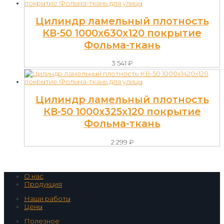
Цилиндр ламельный плотность
КВ-50 1000х630х120 покрытие
Фольма-ткань
3 541
₽
Цилиндр ламельный плотность
КВ-50 1000х325х120 покрытие
Фольма-ткань
2 299
₽
О нас
Продукция
Наши работы
Цены
Полезное