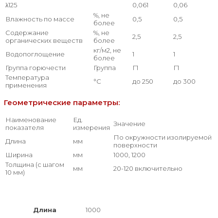
λ125
0,061
0,06
%, не
Влажность по массе
0,5
0,5
более
Содержание
%, не
2,5
2,5
органических веществ
более
кг/м2, не
Водопоглощение
1
1
более
Группа горючести
Группа
Г1
Г1
Температура
°С
до 250
до 300
применения
Геометрические параметры:
Наименование
Ед.
Значение
показателя
измерения
По окружности изолируемой
Длина
мм
поверхности
Ширина
мм
1000, 1200
Толщина (с шагом
мм
20-120 включительно
10 мм)
Длина
1000