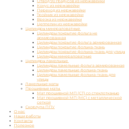
Отвод 90 градусов из нержавейки
Конус из нержавейки
Переход из нержавейки
Тройник из нержавейки
Врезка из нержавейки
Цеппелин из нержавейки
Цилиндры минераловатные
Цилиндры покрытие фольга не
армированная
Цилиндры покрытие фольга армированная
Цилиндры покрытие фольма-ткань
Цилиндры покрытие фольма-ткань для улицы
Цилиндры минераловатные
Цилиндры ламельные
Цилиндры ламельные фольга армированная
Цилиндры ламельные фольма-ткань
Цилиндры ламельные фольма-ткань для
улицы
Ламельные маты
Прошивные маты
Мат прошивной МП (СТ) со стеклотканью
Мат прошивной МП (МС) с металлической
сеткой
Скорлупа ППУ
О нас
Наши работы
Контакты
Полезное