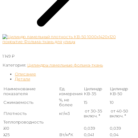
1 149
₽
Категория:
Цилиндры ламельные фольма-ткань
Описание
Детали
Наименование
Ед.
Цилиндр
Цилиндр
показателя
измерения
КВ-35
КВ-50
%, не
Сжимаемость
15
10
более
от 30-35
от 40-50
Плотность
кг/м3
включ. *
включ. *
Теплопроводность
λ10
0,039
0,039
λ25
Вт/м*К
0,041
0,04