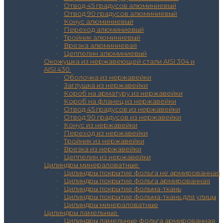
Отвод 45 градусов алюминиевый
Отвод 90 градусов алюминиевый
Конус алюминиевый
Переход алюминиевый
Тройник алюминиевый
Врезка алюминиевая
Цеппелин алюминиевый
Окожушка из нержавеющей стали AISI 304 и
AISI 430
Оболочка из нержавейки
Заглушка из нержавейки
Короб на арматуру из нержавейки
Короб на фланец из нержавейки
Отвод 45 градусов из нержавейки
Отвод 90 градусов из нержавейки
Конус из нержавейки
Переход из нержавейки
Тройник из нержавейки
Врезка из нержавейки
Цеппелин из нержавейки
Цилиндры минераловатные
Цилиндры покрытие фольга не армированная
Цилиндры покрытие фольга армированная
Цилиндры покрытие фольма-ткань
Цилиндры покрытие фольма-ткань для улицы
Цилиндры минераловатные
Цилиндры ламельные
Цилиндры ламельные фольга армированная