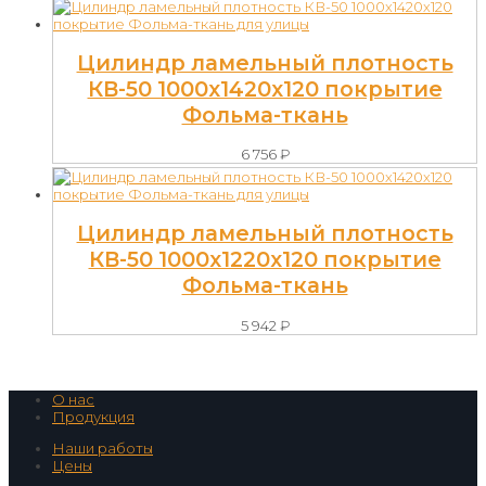
Цилиндр ламельный плотность
КВ-50 1000х1420х120 покрытие
Фольма-ткань
6 756
₽
Цилиндр ламельный плотность
КВ-50 1000х1220х120 покрытие
Фольма-ткань
5 942
₽
О нас
Продукция
Наши работы
Цены