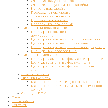
Отвод 45 градусов из нержавейки
Отвод 90 градусов из нержавейки
Конус из нержавейки
Переход из нержавейки
Тройник из нержавейки
Врезка из нержавейки
Цеппелин из нержавейки
Цилиндры минераловатные
Цилиндры покрытие фольга не
армированная
Цилиндры покрытие фольга армированная
Цилиндры покрытие фольма-ткань
Цилиндры покрытие фольма-ткань для улицы
Цилиндры минераловатные
Цилиндры ламельные
Цилиндры ламельные фольга армированная
Цилиндры ламельные фольма-ткань
Цилиндры ламельные фольма-ткань для
улицы
Ламельные маты
Прошивные маты
Мат прошивной МП (СТ) со стеклотканью
Мат прошивной МП (МС) с металлической
сеткой
Скорлупа ППУ
О нас
Наши работы
Контакты