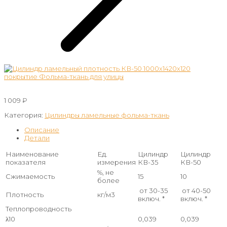
1 009
₽
Категория:
Цилиндры ламельные фольма-ткань
Описание
Детали
Наименование
Ед.
Цилиндр
Цилиндр
показателя
измерения
КВ-35
КВ-50
%, не
Сжимаемость
15
10
более
от 30-35
от 40-50
Плотность
кг/м3
включ. *
включ. *
Теплопроводность
λ10
0,039
0,039