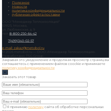
Полезное
Новости
политика конфиденциальности
публичная оферта поставки
ООО "Менеджер Теплоизоляция"
109125, Москва,
ул. Люблинская, д. 9
тел.
8-800-250-64-42
7(499)340-02-57
e-mail: zakaz@metobol.ru
© 2026 metobol.ru — ООО «Менеджер Теплоизоляция».
Разработано: TSG Group
Закрывая это уведомление и продолжая просмотр страниц вы
соглашаетесь с применением файлов coockie и принимаете
политику конфиденциальности
×
Заказать этот товар
Я принимаю
политику
сайта об обработке персональных
данных.