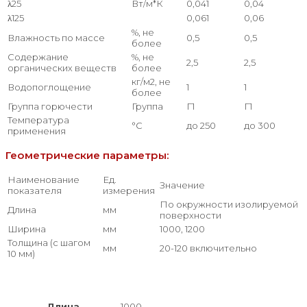
λ25
Вт/м*К
0,041
0,04
λ125
0,061
0,06
%, не
Влажность по массе
0,5
0,5
более
Содержание
%, не
2,5
2,5
органических веществ
более
кг/м2, не
Водопоглощение
1
1
более
Группа горючести
Группа
Г1
Г1
Температура
°С
до 250
до 300
применения
Геометрические параметры:
Наименование
Ед.
Значение
показателя
измерения
По окружности изолируемой
Длина
мм
поверхности
Ширина
мм
1000, 1200
Толщина (с шагом
мм
20-120 включительно
10 мм)
Длина
1000