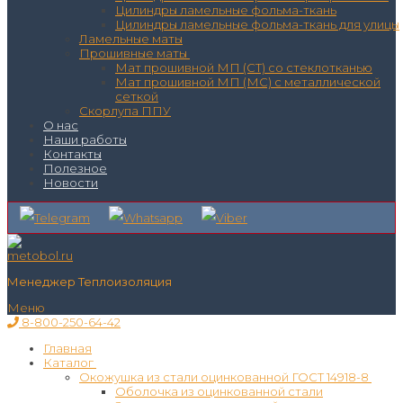
Цилиндры ламельные фольма-ткань
Цилиндры ламельные фольма-ткань для улицы
Ламельные маты
Прошивные маты
Мат прошивной МП (СТ) со стеклотканью
Мат прошивной МП (МС) с металлической
сеткой
Скорлупа ППУ
О нас
Наши работы
Контакты
Полезное
Новости
Менеджер Теплоизоляция
Меню
8-800-250-64-42
Главная
Каталог
Окожушка из стали оцинкованной ГОСТ 14918-8
Оболочка из оцинкованной стали