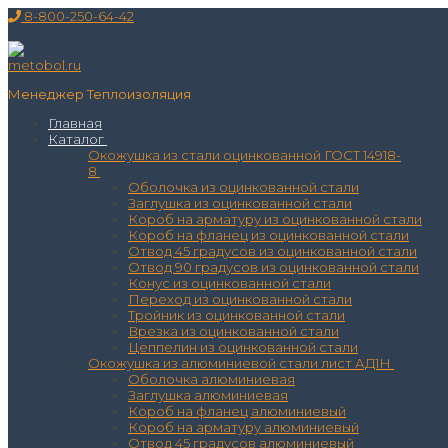
Перейти
Меню
Закрыть
8-800-250-64-42
к
содержимому
Менеджер Теплоизоляция
Главная
Каталог
Окожушка из стали оцинкованной ГОСТ 14918-
8
Оболочка из оцинкованной стали
Заглушка из оцинкованной стали
Короб на арматуру из оцинкованной стали
Короб на фланец из оцинкованной стали
Отвод 45 градусов из оцинкованной стали
Отвод 90 градусов из оцинкованной стали
Конус из оцинкованной стали
Переход из оцинкованной стали
Тройник из оцинкованной стали
Врезка из оцинкованной стали
Цеппелин из оцинкованной стали
Окожушка из алюминиевой стали лист АД1Н
Оболочка алюминиевая
Заглушка алюминиевая
Короб на фланец алюминиевый
Короб на арматуру алюминиевый
Отвод 45 градусов алюминиевый