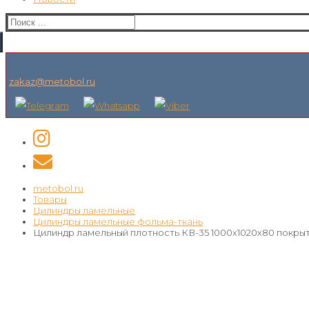
Искать:
zakaz@metobol.ru
metobol.ru
Товары
Цилиндры ламельные
Цилиндры ламельные фольма-ткань
Цилиндр ламельный плотность КВ-35 1000х1020х80 покры