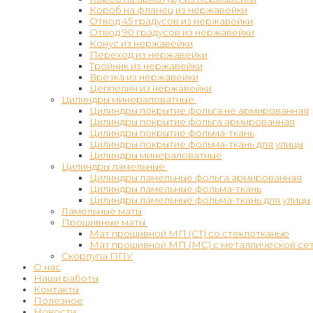
Короб на фланец из нержавейки
Отвод 45 градусов из нержавейки
Отвод 90 градусов из нержавейки
Конус из нержавейки
Переход из нержавейки
Тройник из нержавейки
Врезка из нержавейки
Цеппелин из нержавейки
Цилиндры минераловатные
Цилиндры покрытие фольга не армированная
Цилиндры покрытие фольга армированная
Цилиндры покрытие фольма-ткань
Цилиндры покрытие фольма-ткань для улицы
Цилиндры минераловатные
Цилиндры ламельные
Цилиндры ламельные фольга армированная
Цилиндры ламельные фольма-ткань
Цилиндры ламельные фольма-ткань для улицы
Ламельные маты
Прошивные маты
Мат прошивной МП (СТ) со стеклотканью
Мат прошивной МП (МС) с металлической се
Скорлупа ППУ
О нас
Наши работы
Контакты
Полезное
Новости