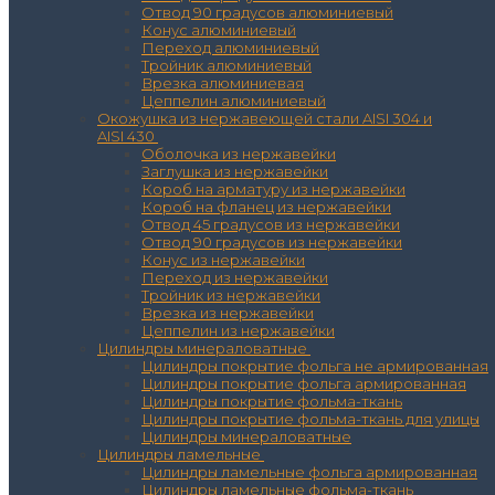
Отвод 90 градусов алюминиевый
Конус алюминиевый
Переход алюминиевый
Тройник алюминиевый
Врезка алюминиевая
Цеппелин алюминиевый
Окожушка из нержавеющей стали AISI 304 и
AISI 430
Оболочка из нержавейки
Заглушка из нержавейки
Короб на арматуру из нержавейки
Короб на фланец из нержавейки
Отвод 45 градусов из нержавейки
Отвод 90 градусов из нержавейки
Конус из нержавейки
Переход из нержавейки
Тройник из нержавейки
Врезка из нержавейки
Цеппелин из нержавейки
Цилиндры минераловатные
Цилиндры покрытие фольга не армированная
Цилиндры покрытие фольга армированная
Цилиндры покрытие фольма-ткань
Цилиндры покрытие фольма-ткань для улицы
Цилиндры минераловатные
Цилиндры ламельные
Цилиндры ламельные фольга армированная
Цилиндры ламельные фольма-ткань