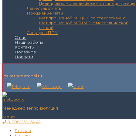
Цилиндры ламельные фольма-ткань для улицы
Ламельные маты
Прошивные маты
Мат прошивной МП (СТ) со стеклотканью
Мат прошивной МП (МС) с металлической
сеткой
Скорлупа ППУ
О нас
Наши работы
Контакты
Полезное
Новости
zakaz@metobol.ru
Менеджер Теплоизоляция
Меню
8-800-250-64-42
Главная
Каталог