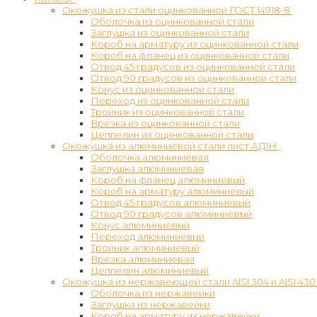
Окожушка из стали оцинкованной ГОСТ 14918-8
Оболочка из оцинкованной стали
Заглушка из оцинкованной стали
Короб на арматуру из оцинкованной стали
Короб на фланец из оцинкованной стали
Отвод 45 градусов из оцинкованной стали
Отвод 90 градусов из оцинкованной стали
Конус из оцинкованной стали
Переход из оцинкованной стали
Тройник из оцинкованной стали
Врезка из оцинкованной стали
Цеппелин из оцинкованной стали
Окожушка из алюминиевой стали лист АД1Н
Оболочка алюминиевая
Заглушка алюминиевая
Короб на фланец алюминиевый
Короб на арматуру алюминиевый
Отвод 45 градусов алюминиевый
Отвод 90 градусов алюминиевый
Конус алюминиевый
Переход алюминиевый
Тройник алюминиевый
Врезка алюминиевая
Цеппелин алюминиевый
Окожушка из нержавеющей стали AISI 304 и AISI 430
Оболочка из нержавейки
Заглушка из нержавейки
Короб на арматуру из нержавейки