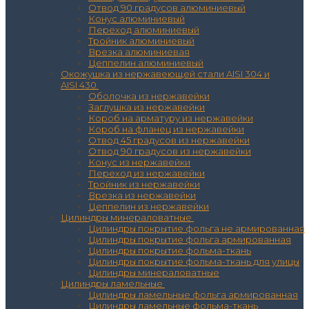
Отвод 90 градусов алюминиевый
Конус алюминиевый
Переход алюминиевый
Тройник алюминиевый
Врезка алюминиевая
Цеппелин алюминиевый
Окожушка из нержавеющей стали AISI 304 и
AISI 430
Оболочка из нержавейки
Заглушка из нержавейки
Короб на арматуру из нержавейки
Короб на фланец из нержавейки
Отвод 45 градусов из нержавейки
Отвод 90 градусов из нержавейки
Конус из нержавейки
Переход из нержавейки
Тройник из нержавейки
Врезка из нержавейки
Цеппелин из нержавейки
Цилиндры минераловатные
Цилиндры покрытие фольга не армированная
Цилиндры покрытие фольга армированная
Цилиндры покрытие фольма-ткань
Цилиндры покрытие фольма-ткань для улицы
Цилиндры минераловатные
Цилиндры ламельные
Цилиндры ламельные фольга армированная
Цилиндры ламельные фольма-ткань