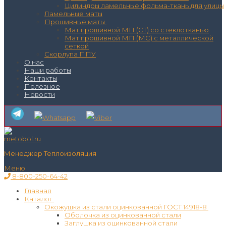
Цилиндры ламельные фольма-ткань для улицы
Ламельные маты
Прошивные маты
Мат прошивной МП (СТ) со стеклотканью
Мат прошивной МП (МС) с металлической
сеткой
Скорлупа ППУ
О нас
Наши работы
Контакты
Полезное
Новости
Менеджер Теплоизоляция
Меню
8-800-250-64-42
Главная
Каталог
Окожушка из стали оцинкованной ГОСТ 14918-8
Оболочка из оцинкованной стали
Заглушка из оцинкованной стали