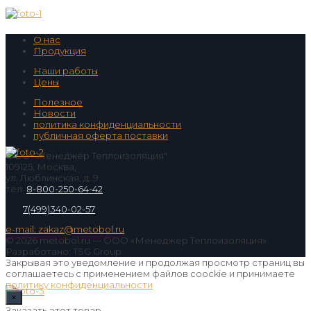
О нас
Продукция
Наши работы
Цены
Полезное
Новости
политика конфиденциальности
публичная оферта поставки
ООО "Менеджер Теплоизоляция"
109125, Москва,
ул. Люблинская, д. 9
тел.
8-800-250-64-42
7(499)340-02-57
e-mail: zakaz@metobol.ru
© 2026 metobol.ru — ООО «Менеджер Теплоизоляция».
Разработано: TSG Group
Закрывая это уведомление и продолжая просмотр страниц вы
соглашаетесь с применением файлов coockie и принимаете
политику конфиденциальности
×
Заказать этот товар