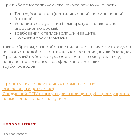
При выборе металлического кожуха важно учитывать:
Тип трубопровода (вентиляционный, промышленный,
бытовой).
Условия эксплуатации (температура, влажность,
агрессивные среды).
Требования к теплоизоляции и защите.
Бюджет и сроки монтажа.
Таким образом, разнообразие видов металлических кожухов
позволяет подобрать оптимальное решение для любых задач.
Правильный выбор кожуха обеспечит надежную защиту,
долговечность и энергоэффективность ваших
трубопроводов.
Навигация
Предыдущий
Предыдущий
Теплоизоляция промышленных
пост:
объектов(продолжение)
по
Следующий
Следующий
ППУ скорлупа для изоляции труб: преимущества,
записям
пост:
применение, цена и где купить
Вопрос-Ответ
Как заказать