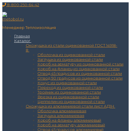
Перейти
Меню
Закрыть
8-800-250-64-42
к
содержимому
Менеджер Теплоизоляция
Главная
Каталог
Окожушка из стали оцинкованной ГОСТ 14918-
8
Оболочка из оцинкованной стали
Заглушка из оцинкованной стали
Короб на арматуру из оцинкованной стали
Короб на фланец из оцинкованной стали
Отвод 45 градусов из оцинкованной стали
Отвод 90 градусов из оцинкованной стали
Конус из оцинкованной стали
Переход из оцинкованной стали
Тройник из оцинкованной стали
Врезка из оцинкованной стали
Цеппелин из оцинкованной стали
Окожушка из алюминиевой стали лист АД1Н
Оболочка алюминиевая
Заглушка алюминиевая
Короб на фланец алюминиевый
Короб на арматуру алюминиевый
Отвод 45 градусов алюминиевый