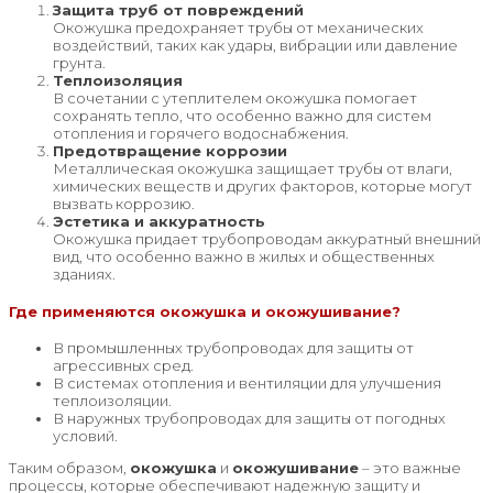
Защита труб от повреждений
Окожушка предохраняет трубы от механических
воздействий, таких как удары, вибрации или давление
грунта.
Теплоизоляция
В сочетании с утеплителем окожушка помогает
сохранять тепло, что особенно важно для систем
отопления и горячего водоснабжения.
Предотвращение коррозии
Металлическая окожушка защищает трубы от влаги,
химических веществ и других факторов, которые могут
вызвать коррозию.
Эстетика и аккуратность
Окожушка придает трубопроводам аккуратный внешний
вид, что особенно важно в жилых и общественных
зданиях.
Где применяются окожушка и окожушивание?
В промышленных трубопроводах для защиты от
агрессивных сред.
В системах отопления и вентиляции для улучшения
теплоизоляции.
В наружных трубопроводах для защиты от погодных
условий.
Таким образом,
окожушка
и
окожушивание
– это важные
процессы, которые обеспечивают надежную защиту и