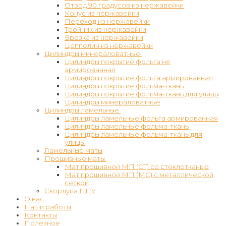
Отвод 90 градусов из нержавейки
Конус из нержавейки
Переход из нержавейки
Тройник из нержавейки
Врезка из нержавейки
Цеппелин из нержавейки
Цилиндры минераловатные
Цилиндры покрытие фольга не
армированная
Цилиндры покрытие фольга армированная
Цилиндры покрытие фольма-ткань
Цилиндры покрытие фольма-ткань для улицы
Цилиндры минераловатные
Цилиндры ламельные
Цилиндры ламельные фольга армированная
Цилиндры ламельные фольма-ткань
Цилиндры ламельные фольма-ткань для
улицы
Ламельные маты
Прошивные маты
Мат прошивной МП (СТ) со стеклотканью
Мат прошивной МП (МС) с металлической
сеткой
Скорлупа ППУ
О нас
Наши работы
Контакты
Полезное