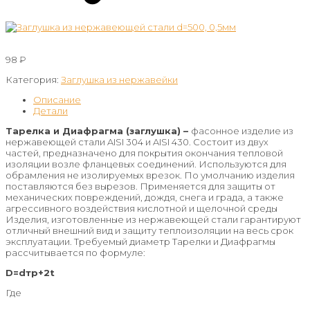
98
₽
Категория:
Заглушка из нержавейки
Описание
Детали
Тарелка и Диафрагма (заглушка)
–
фасонное изделие из
нержавеющей стали AISI 304 и AISI 430. Состоит из двух
частей, предназначено для покрытия окончания тепловой
изоляции возле фланцевых соединений. Используются для
обрамления не изолируемых врезок. По умолчанию изделия
поставляются без вырезов. Применяется для защиты от
механических повреждений, дождя, снега и града, а также
агрессивного воздействия кислотной и щелочной среды
Изделия, изготовленные из нержавеющей стали гарантируют
отличный внешний вид и защиту теплоизоляции на весь срок
эксплуатации. Требуемый диаметр Тарелки и Диафрагмы
рассчитывается по формуле:
D=dтр+2t
Где