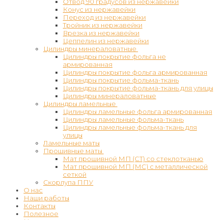
Отвод 90 градусов из нержавейки
Конус из нержавейки
Переход из нержавейки
Тройник из нержавейки
Врезка из нержавейки
Цеппелин из нержавейки
Цилиндры минераловатные
Цилиндры покрытие фольга не
армированная
Цилиндры покрытие фольга армированная
Цилиндры покрытие фольма-ткань
Цилиндры покрытие фольма-ткань для улицы
Цилиндры минераловатные
Цилиндры ламельные
Цилиндры ламельные фольга армированная
Цилиндры ламельные фольма-ткань
Цилиндры ламельные фольма-ткань для
улицы
Ламельные маты
Прошивные маты
Мат прошивной МП (СТ) со стеклотканью
Мат прошивной МП (МС) с металлической
сеткой
Скорлупа ППУ
О нас
Наши работы
Контакты
Полезное