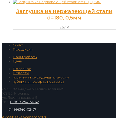
Заглушка из нержавеющей стали
d=180, 0,5мм
267
₽
О нас
Продукция
Наши работы
Цены
Полезное
Новости
политика конфиденциальности
публичная оферта поставки
ООО "Менеджер Теплоизоляция"
109125, Москва,
ул. Люблинская, д. 9
тел.
8-800-250-64-42
7(499)340-02-57
e-mail: zakaz@metobol.ru