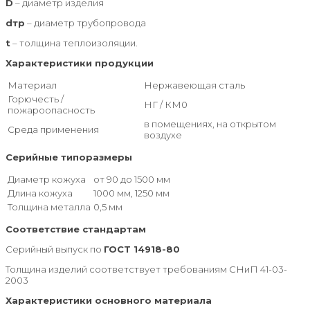
D
– диаметр изделия
dтр
– диаметр трубопровода
t
– толщина теплоизоляции.
Характеристики продукции
Материал
Нержавеющая сталь
Горючесть /
НГ / КМ0
пожароопасность
в помещениях, на открытом
Среда применения
воздухе
Серийные типоразмеры
Диаметр кожуха
от 90 до 1500 мм
Длина кожуха
1000 мм, 1250 мм
Толщина металла
0,5 мм
Соответствие стандартам
Серийный выпуск по
ГОСТ 14918-80
Толщина изделий соответствует требованиям СНиП 41-03-
2003
Характеристики основного материала