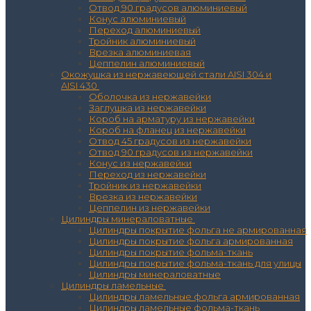
Отвод 90 градусов алюминиевый
Конус алюминиевый
Переход алюминиевый
Тройник алюминиевый
Врезка алюминиевая
Цеппелин алюминиевый
Окожушка из нержавеющей стали AISI 304 и
AISI 430
Оболочка из нержавейки
Заглушка из нержавейки
Короб на арматуру из нержавейки
Короб на фланец из нержавейки
Отвод 45 градусов из нержавейки
Отвод 90 градусов из нержавейки
Конус из нержавейки
Переход из нержавейки
Тройник из нержавейки
Врезка из нержавейки
Цеппелин из нержавейки
Цилиндры минераловатные
Цилиндры покрытие фольга не армированная
Цилиндры покрытие фольга армированная
Цилиндры покрытие фольма-ткань
Цилиндры покрытие фольма-ткань для улицы
Цилиндры минераловатные
Цилиндры ламельные
Цилиндры ламельные фольга армированная
Цилиндры ламельные фольма-ткань