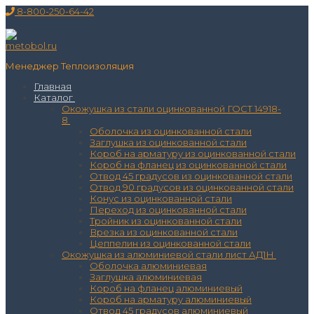
Перейти
Меню
Закрыть
8-800-250-64-42
к
содержимому
Менеджер Теплоизоляция
Главная
Каталог
Окожушка из стали оцинкованной ГОСТ 14918-
8
Оболочка из оцинкованной стали
Заглушка из оцинкованной стали
Короб на арматуру из оцинкованной стали
Короб на фланец из оцинкованной стали
Отвод 45 градусов из оцинкованной стали
Отвод 90 градусов из оцинкованной стали
Конус из оцинкованной стали
Переход из оцинкованной стали
Тройник из оцинкованной стали
Врезка из оцинкованной стали
Цеппелин из оцинкованной стали
Окожушка из алюминиевой стали лист АД1Н
Оболочка алюминиевая
Заглушка алюминиевая
Короб на фланец алюминиевый
Короб на арматуру алюминиевый
Отвод 45 градусов алюминиевый