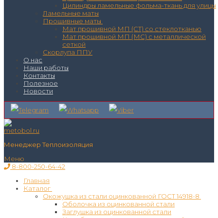
Цилиндры ламельные фольма-ткань для улицы
Ламельные маты
Прошивные маты
Мат прошивной МП (СТ) со стеклотканью
Мат прошивной МП (МС) с металлической
сеткой
Скорлупа ППУ
О нас
Наши работы
Контакты
Полезное
Новости
Менеджер Теплоизоляция
Меню
8-800-250-64-42
Главная
Каталог
Окожушка из стали оцинкованной ГОСТ 14918-8
Оболочка из оцинкованной стали
Заглушка из оцинкованной стали