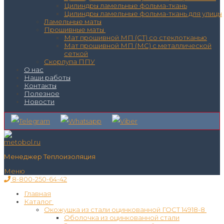
Цилиндры ламельные фольма-ткань
Цилиндры ламельные фольма-ткань для улицы
Ламельные маты
Прошивные маты
Мат прошивной МП (СТ) со стеклотканью
Мат прошивной МП (МС) с металлической
сеткой
Скорлупа ППУ
О нас
Наши работы
Контакты
Полезное
Новости
Менеджер Теплоизоляция
Меню
8-800-250-64-42
Главная
Каталог
Окожушка из стали оцинкованной ГОСТ 14918-8
Оболочка из оцинкованной стали