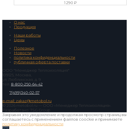
1 290
₽
О нас
Продукция
Наши работы
Цены
Полезное
Новости
политика конфиденциальности
публичная оферта поставки
ООО "Менеджер Теплоизоляция"
109125, Москва,
ул. Люблинская, д. 9
тел.
8-800-250-64-42
7(499)340-02-57
e-mail: zakaz@metobol.ru
© 2026 metobol.ru — ООО «Менеджер Теплоизоляция».
Разработано: TSG Group
Закрывая это уведомление и продолжая просмотр страниц вы
соглашаетесь с применением файлов coockie и принимаете
политику конфиденциальности