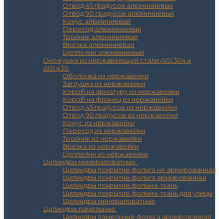
Отвод 45 градусов алюминиевый
Отвод 90 градусов алюминиевый
Конус алюминиевый
Переход алюминиевый
Тройник алюминиевый
Врезка алюминиевая
Цеппелин алюминиевый
Окожушка из нержавеющей стали AISI 304 и
AISI 430
Оболочка из нержавейки
Заглушка из нержавейки
Короб на арматуру из нержавейки
Короб на фланец из нержавейки
Отвод 45 градусов из нержавейки
Отвод 90 градусов из нержавейки
Конус из нержавейки
Переход из нержавейки
Тройник из нержавейки
Врезка из нержавейки
Цеппелин из нержавейки
Цилиндры минераловатные
Цилиндры покрытие фольга не армированная
Цилиндры покрытие фольга армированная
Цилиндры покрытие фольма-ткань
Цилиндры покрытие фольма-ткань для улицы
Цилиндры минераловатные
Цилиндры ламельные
Цилиндры ламельные фольга армированная