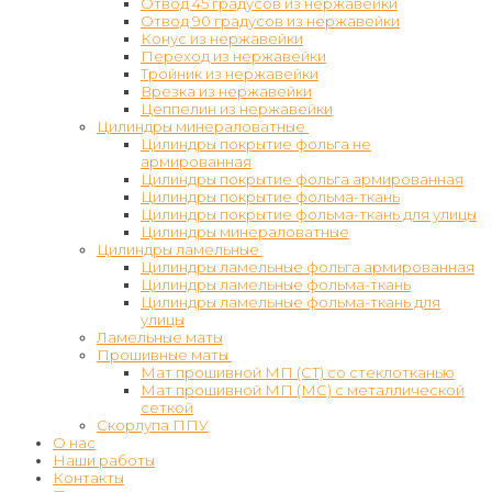
Отвод 45 градусов из нержавейки
Отвод 90 градусов из нержавейки
Конус из нержавейки
Переход из нержавейки
Тройник из нержавейки
Врезка из нержавейки
Цеппелин из нержавейки
Цилиндры минераловатные
Цилиндры покрытие фольга не
армированная
Цилиндры покрытие фольга армированная
Цилиндры покрытие фольма-ткань
Цилиндры покрытие фольма-ткань для улицы
Цилиндры минераловатные
Цилиндры ламельные
Цилиндры ламельные фольга армированная
Цилиндры ламельные фольма-ткань
Цилиндры ламельные фольма-ткань для
улицы
Ламельные маты
Прошивные маты
Мат прошивной МП (СТ) со стеклотканью
Мат прошивной МП (МС) с металлической
сеткой
Скорлупа ППУ
О нас
Наши работы
Контакты