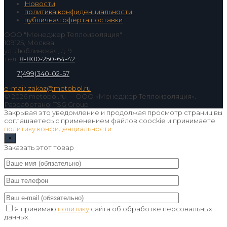
Новости
политика конфиденциальности
публичная оферта поставки
ООО "Менеджер Теплоизоляция"
109125, Москва,
ул. Люблинская, д. 9
тел.
8-800-250-64-42
7(499)340-02-57
e-mail: zakaz@metobol.ru
© 2026 metobol.ru — ООО «Менеджер Теплоизоляция».
Разработано: TSG Group
Закрывая это уведомление и продолжая просмотр страниц вы
соглашаетесь с применением файлов coockie и принимаете
политику конфиденциальности
×
Заказать этот товар
Я принимаю
политику
сайта об обработке персональных
данных.