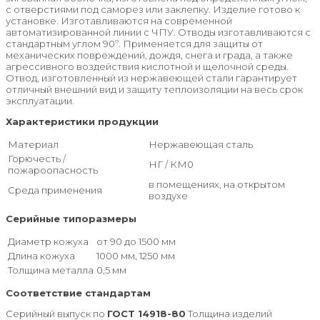
с отверстиями под саморез или заклепку. Изделие готово к
установке. Изготавливаются на современной
автоматизированной линии с ЧПУ. Отводы изготавливаются с
стандартным углом 90º. Применяется для защиты от
механических повреждений, дождя, снега и града, а также
агрессивного воздействия кислотной и щелочной среды.
Отвод, изготовленный из нержавеющей стали гарантирует
отличный внешний вид и защиту теплоизоляции на весь срок
эксплуатации.
Характеристики продукции
Материал
Нержавеющая сталь
Горючесть /
НГ / КМ0
пожароопасность
в помещениях, на открытом
Среда применения
воздухе
Серийные типоразмеры
Диаметр кожуха
от 90 до 1500 мм
Длина кожуха
1000 мм, 1250 мм
Толщина металла
0,5 мм
Соответствие стандартам
Серийный выпуск по
ГОСТ 14918-80
Толщина изделий