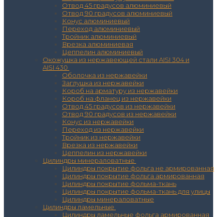
Отвод 45 градусов алюминиевый
Отвод 90 градусов алюминиевый
Конус алюминиевый
Переход алюминиевый
Тройник алюминиевый
Врезка алюминиевая
Цеппелин алюминиевый
Окожушка из нержавеющей стали AISI 304 и
AISI 430
Оболочка из нержавейки
Заглушка из нержавейки
Короб на арматуру из нержавейки
Короб на фланец из нержавейки
Отвод 45 градусов из нержавейки
Отвод 90 градусов из нержавейки
Конус из нержавейки
Переход из нержавейки
Тройник из нержавейки
Врезка из нержавейки
Цеппелин из нержавейки
Цилиндры минераловатные
Цилиндры покрытие фольга не армированная
Цилиндры покрытие фольга армированная
Цилиндры покрытие фольма-ткань
Цилиндры покрытие фольма-ткань для улицы
Цилиндры минераловатные
Цилиндры ламельные
Цилиндры ламельные фольга армированная