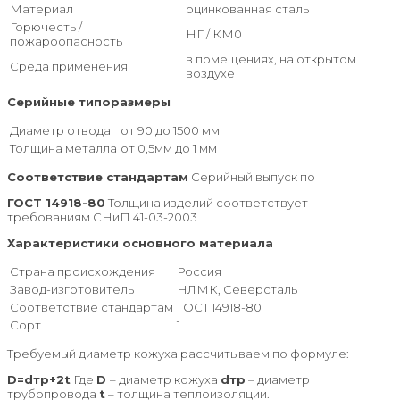
Материал
оцинкованная сталь
Горючесть /
НГ / КМ0
пожароопасность
в помещениях, на открытом
Среда применения
воздухе
Серийные типоразмеры
Диаметр отвода
от 90 до 1500 мм
Толщина металла
от 0,5мм до 1 мм
Соответствие стандартам
Серийный выпуск по
ГОСТ 14918-80
Толщина изделий соответствует
требованиям СНиП 41-03-2003
Характеристики основного материала
Страна происхождения
Россия
Завод-изготовитель
НЛМК, Северсталь
Соответствие стандартам
ГОСТ 14918-80
Сорт
1
Требуемый диаметр кожуха рассчитываем по формуле:
D=dтр+2t
Где
D
– диаметр кожуха
dтр
– диаметр
трубопровода
t
– толщина теплоизоляции.