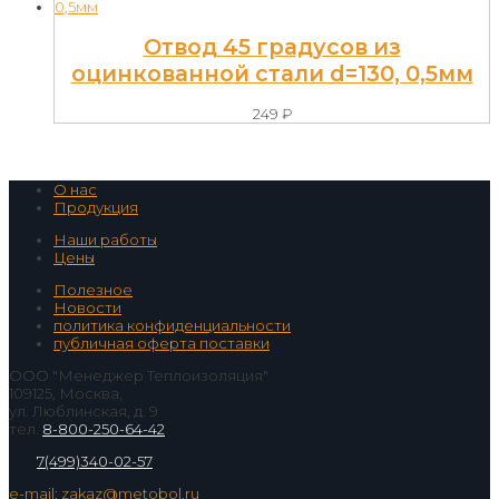
Отвод 45 градусов из
оцинкованной стали d=130, 0,5мм
249
₽
О нас
Продукция
Наши работы
Цены
Полезное
Новости
политика конфиденциальности
публичная оферта поставки
ООО "Менеджер Теплоизоляция"
109125, Москва,
ул. Люблинская, д. 9
тел.
8-800-250-64-42
7(499)340-02-57
e-mail: zakaz@metobol.ru