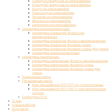
Отвод 45 градусов из нержавейки
Отвод 90 градусов из нержавейки
Конус из нержавейки
Переход из нержавейки
Тройник из нержавейки
Врезка из нержавейки
Цеппелин из нержавейки
Цилиндры минераловатные
Цилиндры покрытие фольга не
армированная
Цилиндры покрытие фольга армированная
Цилиндры покрытие фольма-ткань
Цилиндры покрытие фольма-ткань для улицы
Цилиндры минераловатные
Цилиндры ламельные
Цилиндры ламельные фольга армированная
Цилиндры ламельные фольма-ткань
Цилиндры ламельные фольма-ткань для
улицы
Ламельные маты
Прошивные маты
Мат прошивной МП (СТ) со стеклотканью
Мат прошивной МП (МС) с металлической
сеткой
Скорлупа ППУ
О нас
Наши работы
Контакты