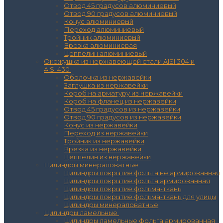
Отвод 45 градусов алюминиевый
Отвод 90 градусов алюминиевый
Конус алюминиевый
Переход алюминиевый
Тройник алюминиевый
Врезка алюминиевая
Цеппелин алюминиевый
Окожушка из нержавеющей стали AISI 304 и
AISI 430
Оболочка из нержавейки
Заглушка из нержавейки
Короб на арматуру из нержавейки
Короб на фланец из нержавейки
Отвод 45 градусов из нержавейки
Отвод 90 градусов из нержавейки
Конус из нержавейки
Переход из нержавейки
Тройник из нержавейки
Врезка из нержавейки
Цеппелин из нержавейки
Цилиндры минераловатные
Цилиндры покрытие фольга не армированная
Цилиндры покрытие фольга армированная
Цилиндры покрытие фольма-ткань
Цилиндры покрытие фольма-ткань для улицы
Цилиндры минераловатные
Цилиндры ламельные
Цилиндры ламельные фольга армированная