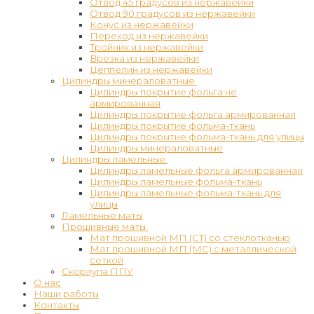
Отвод 45 градусов из нержавейки
Отвод 90 градусов из нержавейки
Конус из нержавейки
Переход из нержавейки
Тройник из нержавейки
Врезка из нержавейки
Цеппелин из нержавейки
Цилиндры минераловатные
Цилиндры покрытие фольга не
армированная
Цилиндры покрытие фольга армированная
Цилиндры покрытие фольма-ткань
Цилиндры покрытие фольма-ткань для улицы
Цилиндры минераловатные
Цилиндры ламельные
Цилиндры ламельные фольга армированная
Цилиндры ламельные фольма-ткань
Цилиндры ламельные фольма-ткань для
улицы
Ламельные маты
Прошивные маты
Мат прошивной МП (СТ) со стеклотканью
Мат прошивной МП (МС) с металлической
сеткой
Скорлупа ППУ
О нас
Наши работы
Контакты