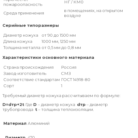
НГ / КМ0
пожароопасность
в помещениях, на открытом
Среда применения
воздухе
Серийные типоразмеры
Диаметр кожуха
от 90 до 1500 мм
Длина кожуха
1000 мм, 1250 мм
Толщина металла
от 0,5 мм до 0,8 мм
Характеристики основного материала
Страна происхождения
Россия
Завод-изготовитель
СМЗ
Соответствие стандартам
ГОСТ 14918-80
Сорт
1
Требуемый диаметр кожуха рассчитываем по формуле:
D=dтр+2t
Где
D
– диаметр кожуха
dтр
– диаметр
трубопровода
t
– толщина теплоизоляции.
Материал
Алюминий
Диаметр
470