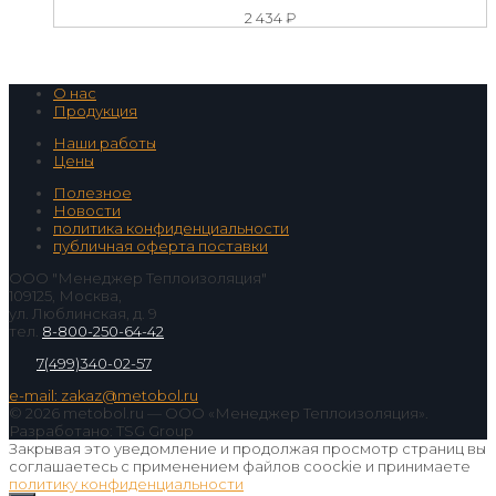
2 434
₽
О нас
Продукция
Наши работы
Цены
Полезное
Новости
политика конфиденциальности
публичная оферта поставки
ООО "Менеджер Теплоизоляция"
109125, Москва,
ул. Люблинская, д. 9
тел.
8-800-250-64-42
7(499)340-02-57
e-mail: zakaz@metobol.ru
© 2026 metobol.ru — ООО «Менеджер Теплоизоляция».
Разработано: TSG Group
Закрывая это уведомление и продолжая просмотр страниц вы
соглашаетесь с применением файлов coockie и принимаете
политику конфиденциальности