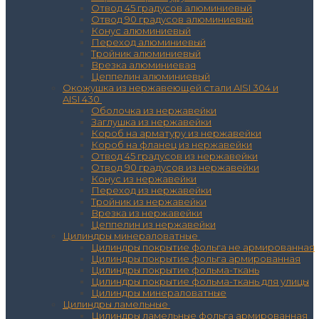
Отвод 45 градусов алюминиевый
Отвод 90 градусов алюминиевый
Конус алюминиевый
Переход алюминиевый
Тройник алюминиевый
Врезка алюминиевая
Цеппелин алюминиевый
Окожушка из нержавеющей стали AISI 304 и
AISI 430
Оболочка из нержавейки
Заглушка из нержавейки
Короб на арматуру из нержавейки
Короб на фланец из нержавейки
Отвод 45 градусов из нержавейки
Отвод 90 градусов из нержавейки
Конус из нержавейки
Переход из нержавейки
Тройник из нержавейки
Врезка из нержавейки
Цеппелин из нержавейки
Цилиндры минераловатные
Цилиндры покрытие фольга не армированная
Цилиндры покрытие фольга армированная
Цилиндры покрытие фольма-ткань
Цилиндры покрытие фольма-ткань для улицы
Цилиндры минераловатные
Цилиндры ламельные
Цилиндры ламельные фольга армированная