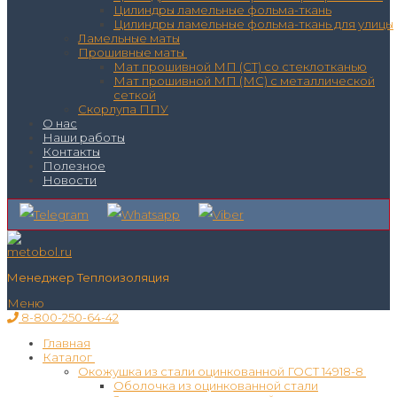
Цилиндры ламельные фольма-ткань
Цилиндры ламельные фольма-ткань для улицы
Ламельные маты
Прошивные маты
Мат прошивной МП (СТ) со стеклотканью
Мат прошивной МП (МС) с металлической
сеткой
Скорлупа ППУ
О нас
Наши работы
Контакты
Полезное
Новости
Менеджер Теплоизоляция
Меню
8-800-250-64-42
Главная
Каталог
Окожушка из стали оцинкованной ГОСТ 14918-8
Оболочка из оцинкованной стали