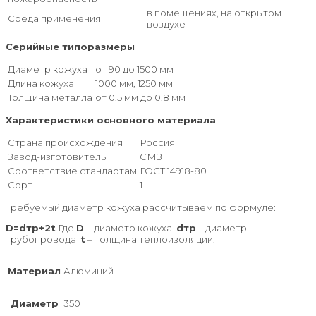
в помещениях, на открытом
Среда применения
воздухе
Серийные типоразмеры
Диаметр кожуха
от 90 до 1500 мм
Длина кожуха
1000 мм, 1250 мм
Толщина металла
от 0,5 мм до 0,8 мм
Характеристики основного материала
Страна происхождения
Россия
Завод-изготовитель
СМЗ
Соответствие стандартам
ГОСТ 14918-80
Сорт
1
Требуемый диаметр кожуха рассчитываем по формуле:
D=dтр+2t
Где
D
– диаметр кожуха
dтр
– диаметр
трубопровода
t
– толщина теплоизоляции.
Материал
Алюминий
Диаметр
350