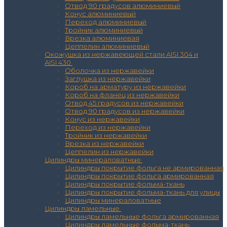
Отвод 90 градусов алюминиевый
Конус алюминиевый
Переход алюминиевый
Тройник алюминиевый
Врезка алюминиевая
Цеппелин алюминиевый
Окожушка из нержавеющей стали AISI 304 и
AISI 430
Оболочка из нержавейки
Заглушка из нержавейки
Короб на арматуру из нержавейки
Короб на фланец из нержавейки
Отвод 45 градусов из нержавейки
Отвод 90 градусов из нержавейки
Конус из нержавейки
Переход из нержавейки
Тройник из нержавейки
Врезка из нержавейки
Цеппелин из нержавейки
Цилиндры минераловатные
Цилиндры покрытие фольга не армированная
Цилиндры покрытие фольга армированная
Цилиндры покрытие фольма-ткань
Цилиндры покрытие фольма-ткань для улицы
Цилиндры минераловатные
Цилиндры ламельные
Цилиндры ламельные фольга армированная
Цилиндры ламельные фольма-ткань