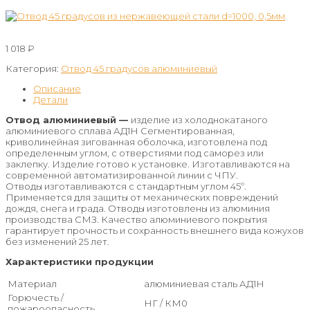
1 018
₽
Категория:
Отвод 45 градусов алюминиевый
Описание
Детали
Отвод алюминиевый —
изделие из холоднокатаного
алюминиевого сплава АД1Н Сегментированная,
криволинейная зигованная оболочка, изготовлена под
определенным углом, с отверстиями под саморез или
заклепку. Изделие готово к установке. Изготавливаются на
современной автоматизированной линии с ЧПУ.
Отводы изготавливаются с стандартным углом 45º.
Применяется для защиты от механических повреждений
дождя, снега и града. Отводы изготовлены из алюминия
производства СМЗ. Качество алюминиевого покрытия
гарантирует прочность и сохранность внешнего вида кожухов
без изменений 25 лет.
Характеристики продукции
Материал
алюминиевая сталь АД1Н
Горючесть /
НГ / КМ0
пожароопасность