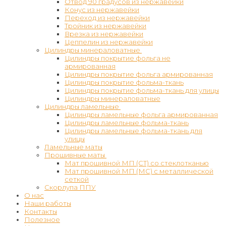
Отвод 90 градусов из нержавейки
Конус из нержавейки
Переход из нержавейки
Тройник из нержавейки
Врезка из нержавейки
Цеппелин из нержавейки
Цилиндры минераловатные
Цилиндры покрытие фольга не
армированная
Цилиндры покрытие фольга армированная
Цилиндры покрытие фольма-ткань
Цилиндры покрытие фольма-ткань для улицы
Цилиндры минераловатные
Цилиндры ламельные
Цилиндры ламельные фольга армированная
Цилиндры ламельные фольма-ткань
Цилиндры ламельные фольма-ткань для
улицы
Ламельные маты
Прошивные маты
Мат прошивной МП (СТ) со стеклотканью
Мат прошивной МП (МС) с металлической
сеткой
Скорлупа ППУ
О нас
Наши работы
Контакты
Полезное