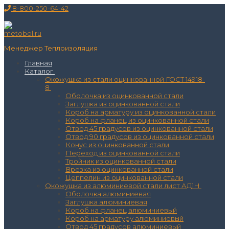
Перейти
Меню
Закрыть
8-800-250-64-42
к
содержимому
Менеджер Теплоизоляция
Главная
Каталог
Окожушка из стали оцинкованной ГОСТ 14918-
8
Оболочка из оцинкованной стали
Заглушка из оцинкованной стали
Короб на арматуру из оцинкованной стали
Короб на фланец из оцинкованной стали
Отвод 45 градусов из оцинкованной стали
Отвод 90 градусов из оцинкованной стали
Конус из оцинкованной стали
Переход из оцинкованной стали
Тройник из оцинкованной стали
Врезка из оцинкованной стали
Цеппелин из оцинкованной стали
Окожушка из алюминиевой стали лист АД1Н
Оболочка алюминиевая
Заглушка алюминиевая
Короб на фланец алюминиевый
Короб на арматуру алюминиевый
Отвод 45 градусов алюминиевый