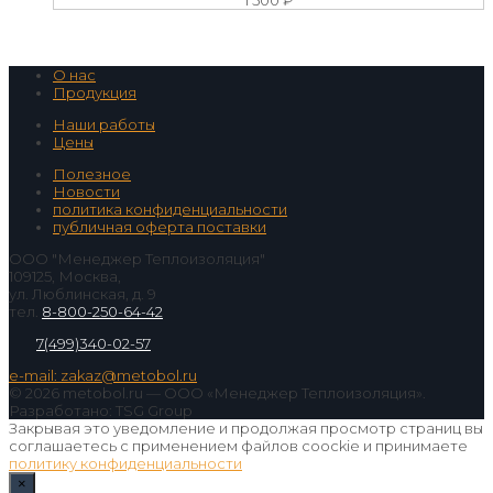
1 500
₽
О нас
Продукция
Наши работы
Цены
Полезное
Новости
политика конфиденциальности
публичная оферта поставки
ООО "Менеджер Теплоизоляция"
109125, Москва,
ул. Люблинская, д. 9
тел.
8-800-250-64-42
7(499)340-02-57
e-mail: zakaz@metobol.ru
© 2026 metobol.ru — ООО «Менеджер Теплоизоляция».
Разработано: TSG Group
Закрывая это уведомление и продолжая просмотр страниц вы
соглашаетесь с применением файлов coockie и принимаете
политику конфиденциальности
×