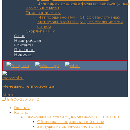
Цилиндры ламельные фольма-ткань для улицы
Ламельные маты
Прошивные маты
Мат прошивной МП (СТ) со стеклотканью
Мат прошивной МП (МС) с металлической
сеткой
Скорлупа ППУ
О нас
Наши работы
Контакты
Полезное
Новости
Менеджер Теплоизоляция
Меню
8-800-250-64-42
Главная
Каталог
Окожушка из стали оцинкованной ГОСТ 14918-8
Оболочка из оцинкованной стали
Заглушка из оцинкованной стали