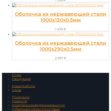
Оболочка из нержавеющей стали
1000х130х0,5мм
1 439
₽
Оболочка из нержавеющей стали
1000х290х0,5мм
2 997
₽
О нас
Продукция
Наши работы
Цены
Полезное
Новости
политика конфиденциальности
публичная оферта поставки