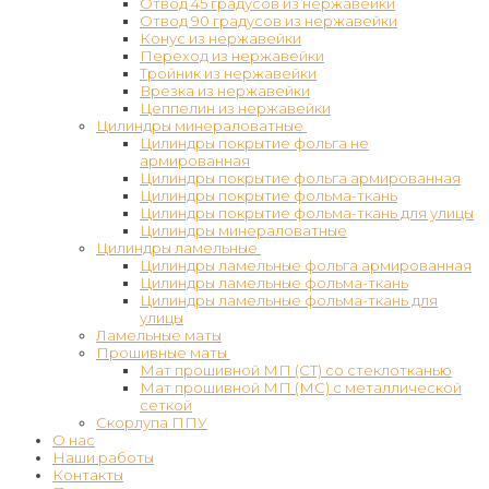
Отвод 45 градусов из нержавейки
Отвод 90 градусов из нержавейки
Конус из нержавейки
Переход из нержавейки
Тройник из нержавейки
Врезка из нержавейки
Цеппелин из нержавейки
Цилиндры минераловатные
Цилиндры покрытие фольга не
армированная
Цилиндры покрытие фольга армированная
Цилиндры покрытие фольма-ткань
Цилиндры покрытие фольма-ткань для улицы
Цилиндры минераловатные
Цилиндры ламельные
Цилиндры ламельные фольга армированная
Цилиндры ламельные фольма-ткань
Цилиндры ламельные фольма-ткань для
улицы
Ламельные маты
Прошивные маты
Мат прошивной МП (СТ) со стеклотканью
Мат прошивной МП (МС) с металлической
сеткой
Скорлупа ППУ
О нас
Наши работы
Контакты