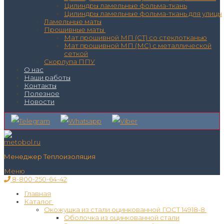
Цилиндры ламельные фольма-ткань
Цилиндры ламельные фольма-ткань для улицы
Ламельные маты
Прошивные маты
Мат прошивной МП (СТ) со стеклотканью
Мат прошивной МП (МС) с металлической
сеткой
Скорлупа ППУ
О нас
Наши работы
Контакты
Полезное
Новости
Менеджер Теплоизоляция
Меню
8-800-250-64-42
Главная
Каталог
Окожушка из стали оцинкованной ГОСТ 14918-8
Оболочка из оцинкованной стали