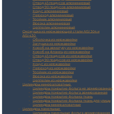
Отвод 45 градусов алюминиевый
Отвод 90 градусов алюминиевый
Конус алюминиевый
Переход алюминиевый
Тройник алюминиевый
Врезка алюминиевая
Цеппелин алюминиевый
Окожушка из нержавеющей стали AISI 304 и
AISI 430
Оболочка из нержавейки
Заглушка из нержавейки
Короб на арматуру из нержавейки
Короб на фланец из нержавейки
Отвод 45 градусов из нержавейки
Отвод 90 градусов из нержавейки
Конус из нержавейки
Переход из нержавейки
Тройник из нержавейки
Врезка из нержавейки
Цеппелин из нержавейки
Цилиндры минераловатные
Цилиндры покрытие фольга не армированная
Цилиндры покрытие фольга армированная
Цилиндры покрытие фольма-ткань
Цилиндры покрытие фольма-ткань для улицы
Цилиндры минераловатные
Цилиндры ламельные
Цилиндры ламельные фольга армированная