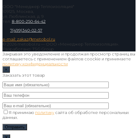
ООО "Менеджер Теплоизоляция"
109125, Москва,
ул. Люблинская, д. 9
тел.
8-800-250-64-42
7(499)340-02-57
e-mail: zakaz@metobol.ru
© 2026 metobol.ru — ООО «Менеджер Теплоизоляция».
Разработано: TSG Group
Закрывая это уведомление и продолжая просмотр страниц вы
соглашаетесь с применением файлов coockie и принимаете
политику конфиденциальности
×
Заказать этот товар
Я принимаю
политику
сайта об обработке персональных
данных.
Х