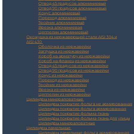
Отвод 45 градусов алюминиевый
Отвод 90 градусов алюминиевый
Конус алюминиевый
Переход алюминиевый
Тройник алюминиевый
Врезка алюминиевая
Цеппелин алюминиевый
Окожушка из нержавеющей стали AISI 304 и
AISI 430
Оболочка из нержавейки
Заглушка из нержавейки
Короб на арматуру из нержавейки
Короб на фланец из нержавейки
Отвод 45 градусов из нержавейки
Отвод 90 градусов из нержавейки
Конус из нержавейки
Переход из нержавейки
Тройник из нержавейки
Врезка из нержавейки
Цеппелин из нержавейки
Цилиндры минераловатные
Цилиндры покрытие фольга не армированная
Цилиндры покрытие фольга армированная
Цилиндры покрытие фольма-ткань
Цилиндры покрытие фольма-ткань для улицы
Цилиндры минераловатные
Цилиндры ламельные
Цилиндры ламельные фольга армированная