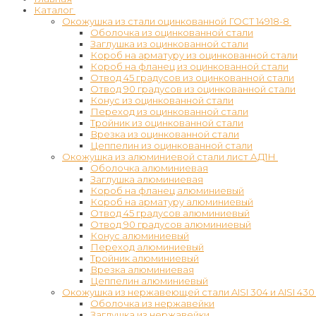
Каталог
Окожушка из стали оцинкованной ГОСТ 14918-8
Оболочка из оцинкованной стали
Заглушка из оцинкованной стали
Короб на арматуру из оцинкованной стали
Короб на фланец из оцинкованной стали
Отвод 45 градусов из оцинкованной стали
Отвод 90 градусов из оцинкованной стали
Конус из оцинкованной стали
Переход из оцинкованной стали
Тройник из оцинкованной стали
Врезка из оцинкованной стали
Цеппелин из оцинкованной стали
Окожушка из алюминиевой стали лист АД1Н
Оболочка алюминиевая
Заглушка алюминиевая
Короб на фланец алюминиевый
Короб на арматуру алюминиевый
Отвод 45 градусов алюминиевый
Отвод 90 градусов алюминиевый
Конус алюминиевый
Переход алюминиевый
Тройник алюминиевый
Врезка алюминиевая
Цеппелин алюминиевый
Окожушка из нержавеющей стали AISI 304 и AISI 430
Оболочка из нержавейки
Заглушка из нержавейки