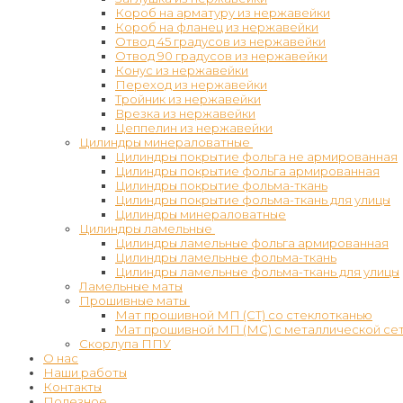
Короб на арматуру из нержавейки
Короб на фланец из нержавейки
Отвод 45 градусов из нержавейки
Отвод 90 градусов из нержавейки
Конус из нержавейки
Переход из нержавейки
Тройник из нержавейки
Врезка из нержавейки
Цеппелин из нержавейки
Цилиндры минераловатные
Цилиндры покрытие фольга не армированная
Цилиндры покрытие фольга армированная
Цилиндры покрытие фольма-ткань
Цилиндры покрытие фольма-ткань для улицы
Цилиндры минераловатные
Цилиндры ламельные
Цилиндры ламельные фольга армированная
Цилиндры ламельные фольма-ткань
Цилиндры ламельные фольма-ткань для улицы
Ламельные маты
Прошивные маты
Мат прошивной МП (СТ) со стеклотканью
Мат прошивной МП (МС) с металлической се
Скорлупа ППУ
О нас
Наши работы
Контакты
Полезное