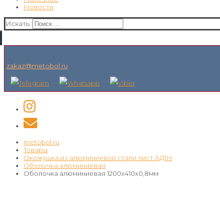
Новости
Искать:
zakaz@metobol.ru
metobol.ru
Товары
Окожушка из алюминиевой стали лист АД1Н
Оболочка алюминиевая
Оболочка алюминиевая 1200х410х0,8мм