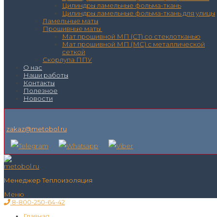
Цилиндры ламельные фольма-ткань
Цилиндры ламельные фольма-ткань для улицы
Ламельные маты
Прошивные маты
Мат прошивной МП (СТ) со стеклотканью
Мат прошивной МП (МС) с металлической
сеткой
Скорлупа ППУ
О нас
Наши работы
Контакты
Полезное
Новости
zakaz@metobol.ru
Менеджер Теплоизоляция
Меню
8-800-250-64-42
Главная