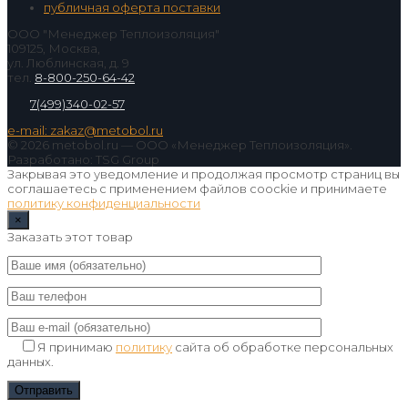
публичная оферта поставки
ООО "Менеджер Теплоизоляция"
109125, Москва,
ул. Люблинская, д. 9
тел.
8-800-250-64-42
7(499)340-02-57
e-mail: zakaz@metobol.ru
© 2026 metobol.ru — ООО «Менеджер Теплоизоляция».
Разработано: TSG Group
Закрывая это уведомление и продолжая просмотр страниц вы
соглашаетесь с применением файлов coockie и принимаете
политику конфиденциальности
×
Заказать этот товар
Я принимаю
политику
сайта об обработке персональных
данных.