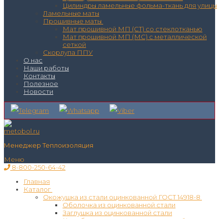
Цилиндры ламельные фольма-ткань для улицы
Ламельные маты
Прошивные маты
Мат прошивной МП (СТ) со стеклотканью
Мат прошивной МП (МС) с металлической
сеткой
Скорлупа ППУ
О нас
Наши работы
Контакты
Полезное
Новости
Менеджер Теплоизоляция
Меню
8-800-250-64-42
Главная
Каталог
Окожушка из стали оцинкованной ГОСТ 14918-8
Оболочка из оцинкованной стали
Заглушка из оцинкованной стали