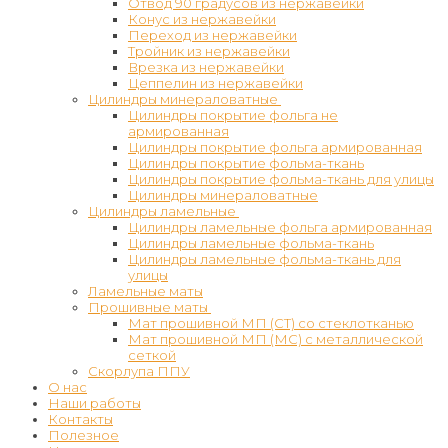
Отвод 90 градусов из нержавейки
Конус из нержавейки
Переход из нержавейки
Тройник из нержавейки
Врезка из нержавейки
Цеппелин из нержавейки
Цилиндры минераловатные
Цилиндры покрытие фольга не
армированная
Цилиндры покрытие фольга армированная
Цилиндры покрытие фольма-ткань
Цилиндры покрытие фольма-ткань для улицы
Цилиндры минераловатные
Цилиндры ламельные
Цилиндры ламельные фольга армированная
Цилиндры ламельные фольма-ткань
Цилиндры ламельные фольма-ткань для
улицы
Ламельные маты
Прошивные маты
Мат прошивной МП (СТ) со стеклотканью
Мат прошивной МП (МС) с металлической
сеткой
Скорлупа ППУ
О нас
Наши работы
Контакты
Полезное