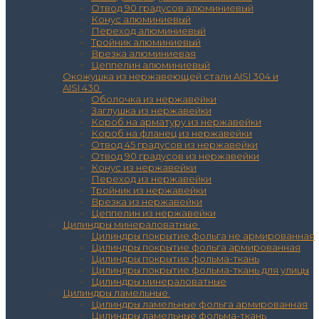
Отвод 90 градусов алюминиевый
Конус алюминиевый
Переход алюминиевый
Тройник алюминиевый
Врезка алюминиевая
Цеппелин алюминиевый
Окожушка из нержавеющей стали AISI 304 и
AISI 430
Оболочка из нержавейки
Заглушка из нержавейки
Короб на арматуру из нержавейки
Короб на фланец из нержавейки
Отвод 45 градусов из нержавейки
Отвод 90 градусов из нержавейки
Конус из нержавейки
Переход из нержавейки
Тройник из нержавейки
Врезка из нержавейки
Цеппелин из нержавейки
Цилиндры минераловатные
Цилиндры покрытие фольга не армированная
Цилиндры покрытие фольга армированная
Цилиндры покрытие фольма-ткань
Цилиндры покрытие фольма-ткань для улицы
Цилиндры минераловатные
Цилиндры ламельные
Цилиндры ламельные фольга армированная
Цилиндры ламельные фольма-ткань