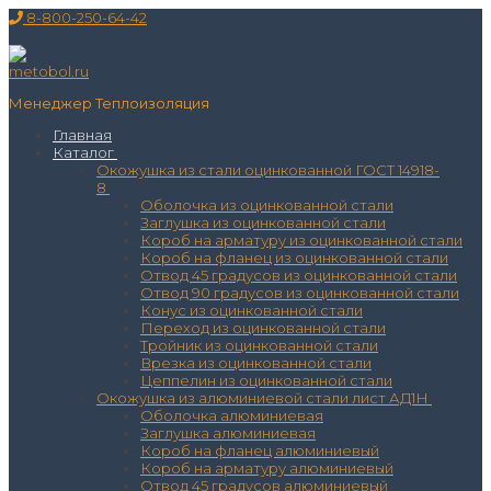
Перейти
Меню
Закрыть
8-800-250-64-42
к
содержимому
Менеджер Теплоизоляция
Главная
Каталог
Окожушка из стали оцинкованной ГОСТ 14918-
8
Оболочка из оцинкованной стали
Заглушка из оцинкованной стали
Короб на арматуру из оцинкованной стали
Короб на фланец из оцинкованной стали
Отвод 45 градусов из оцинкованной стали
Отвод 90 градусов из оцинкованной стали
Конус из оцинкованной стали
Переход из оцинкованной стали
Тройник из оцинкованной стали
Врезка из оцинкованной стали
Цеппелин из оцинкованной стали
Окожушка из алюминиевой стали лист АД1Н
Оболочка алюминиевая
Заглушка алюминиевая
Короб на фланец алюминиевый
Короб на арматуру алюминиевый
Отвод 45 градусов алюминиевый