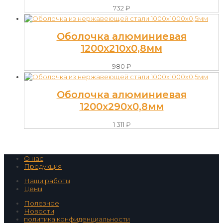
732
₽
Оболочка алюминиевая
1200х210х0,8мм
980
₽
Оболочка алюминиевая
1200х290х0,8мм
1 311
₽
О нас
Продукция
Наши работы
Цены
Полезное
Новости
политика конфиденциальности