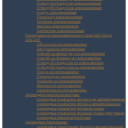
Отвод 45 градусов алюминиевый
Отвод 90 градусов алюминиевый
Конус алюминиевый
Переход алюминиевый
Тройник алюминиевый
Врезка алюминиевая
Цеппелин алюминиевый
Окожушка из нержавеющей стали AISI 304 и
AISI 430
Оболочка из нержавейки
Заглушка из нержавейки
Короб на арматуру из нержавейки
Короб на фланец из нержавейки
Отвод 45 градусов из нержавейки
Отвод 90 градусов из нержавейки
Конус из нержавейки
Переход из нержавейки
Тройник из нержавейки
Врезка из нержавейки
Цеппелин из нержавейки
Цилиндры минераловатные
Цилиндры покрытие фольга не армированная
Цилиндры покрытие фольга армированная
Цилиндры покрытие фольма-ткань
Цилиндры покрытие фольма-ткань для улицы
Цилиндры минераловатные
Цилиндры ламельные
Цилиндры ламельные фольга армированная