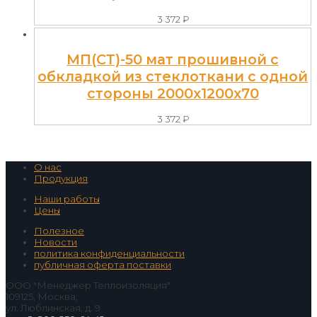
3 372
₽
МП(СТ)-50 мат прошивной с
обкладкой из стеклоткани с одной
стороны 2000x1200x70
3 372
₽
О нас
Продукция
Наши работы
Цены
Полезное
Новости
политика конфиденциальности
публичная оферта поставки
ООО "Менеджер Теплоизоляция"
109125, Москва,
ул. Люблинская, д. 9