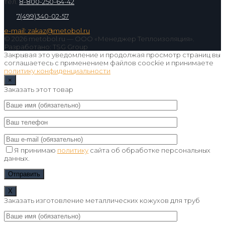
тел.
8-800-250-64-42
7(499)340-02-57
e-mail: zakaz@metobol.ru
© 2026 metobol.ru — ООО «Менеджер Теплоизоляция».
Разработано: TSG Group
Закрывая это уведомление и продолжая просмотр страниц вы
соглашаетесь с применением файлов coockie и принимаете
политику конфиденциальности
×
Заказать этот товар
Я принимаю
политику
сайта об обработке персональных
данных.
Х
Заказать изготовление металлических кожухов для труб