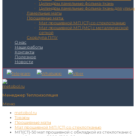
Цилиндры ламельные фольма-ткань
Цилиндры ламельные фольма-ткань для улицы
Ламельные маты
Прошивные маты
Мат прошивной МП (СТ) со стеклотканью
Мат прошивной МП (МС) с металлической
сеткой
Скорлупа ППУ
О нас
Наши работы
Контакты
Полезное
Новости
Менеджер Теплоизоляция
Меню
metobol.ru
Товары
Прошивные маты
Мат прошивной МП (СТ) со стеклотканью
МП(СТ)-50 мат прошивной с обкладкой из стеклоткани с