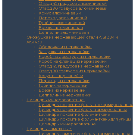
Отвод 45 градусов алюминиевый
Отвод 90 градусов алюминиевый
Конус алюминиевый
Переход алюминиевый
Тройник алюминиевый
Врезка алюминиевая
Цеппелин алюминиевый
Окожушка из нержавеющей стали AISI 304 и
AISI 430
Оболочка из нержавейки
Заглушка из нержавейки
Короб на арматуру из нержавейки
Короб на фланец из нержавейки
Отвод 45 градусов из нержавейки
Отвод 90 градусов из нержавейки
Конус из нержавейки
Переход из нержавейки
Тройник из нержавейки
Врезка из нержавейки
Цеппелин из нержавейки
Цилиндры минераловатные
Цилиндры покрытие фольга не армированная
Цилиндры покрытие фольга армированная
Цилиндры покрытие фольма-ткань
Цилиндры покрытие фольма-ткань для улицы
Цилиндры минераловатные
Цилиндры ламельные
Цилиндры ламельные фольга армированная