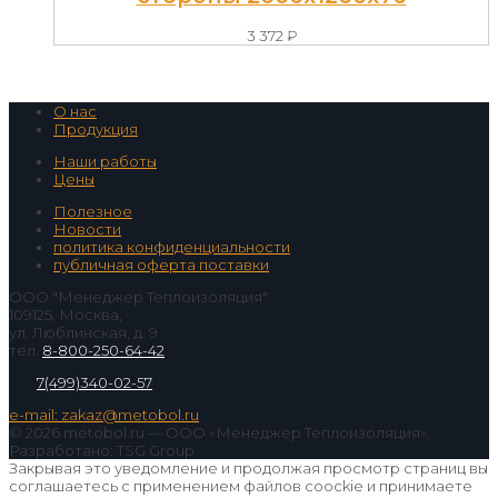
3 372
₽
О нас
Продукция
Наши работы
Цены
Полезное
Новости
политика конфиденциальности
публичная оферта поставки
ООО "Менеджер Теплоизоляция"
109125, Москва,
ул. Люблинская, д. 9
тел.
8-800-250-64-42
7(499)340-02-57
e-mail: zakaz@metobol.ru
© 2026 metobol.ru — ООО «Менеджер Теплоизоляция».
Разработано: TSG Group
Закрывая это уведомление и продолжая просмотр страниц вы
соглашаетесь с применением файлов coockie и принимаете