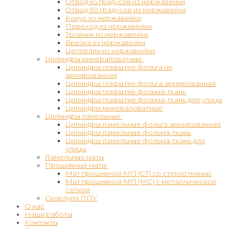
Отвод 45 градусов из нержавейки
Отвод 90 градусов из нержавейки
Конус из нержавейки
Переход из нержавейки
Тройник из нержавейки
Врезка из нержавейки
Цеппелин из нержавейки
Цилиндры минераловатные
Цилиндры покрытие фольга не
армированная
Цилиндры покрытие фольга армированная
Цилиндры покрытие фольма-ткань
Цилиндры покрытие фольма-ткань для улицы
Цилиндры минераловатные
Цилиндры ламельные
Цилиндры ламельные фольга армированная
Цилиндры ламельные фольма-ткань
Цилиндры ламельные фольма-ткань для
улицы
Ламельные маты
Прошивные маты
Мат прошивной МП (СТ) со стеклотканью
Мат прошивной МП (МС) с металлической
сеткой
Скорлупа ППУ
О нас
Наши работы
Контакты