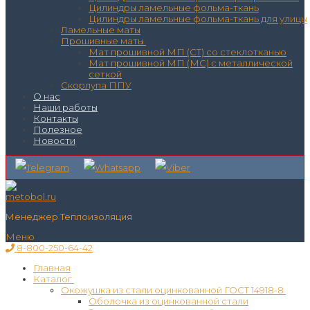
Цилиндры ламельные фольма-ткань
Цилиндры ламельные фольма-ткань для улицы
Ламельные маты
Прошивные маты
Мат прошивной МП (СТ) со стеклотканью
Мат прошивной МП (МС) с металлической
сеткой
Скорлупа ППУ
О нас
Наши работы
Контакты
Полезное
Новости
Менеджер Теплоизоляция
Меню
8-800-250-64-42
Главная
Каталог
Окожушка из стали оцинкованной ГОСТ 14918-8
Оболочка из оцинкованной стали